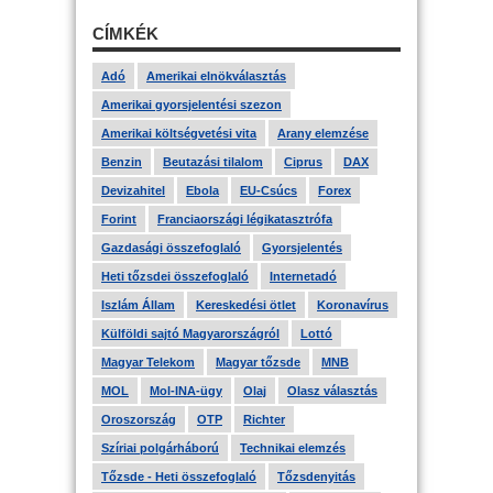
CÍMKÉK
Adó
Amerikai elnökválasztás
Amerikai gyorsjelentési szezon
Amerikai költségvetési vita
Arany elemzése
Benzin
Beutazási tilalom
Ciprus
DAX
Devizahitel
Ebola
EU-Csúcs
Forex
Forint
Franciaországi légikatasztrófa
Gazdasági összefoglaló
Gyorsjelentés
Heti tőzsdei összefoglaló
Internetadó
Iszlám Állam
Kereskedési ötlet
Koronavírus
Külföldi sajtó Magyarországról
Lottó
Magyar Telekom
Magyar tőzsde
MNB
MOL
Mol-INA-ügy
Olaj
Olasz választás
Oroszország
OTP
Richter
Szíriai polgárháború
Technikai elemzés
Tőzsde - Heti összefoglaló
Tőzsdenyitás