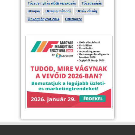
Tőzsde nyitás előtti várakozás
Tőzsdezárás
Ukrajna
Ukrajnai háború
Ukrán válság
Önkormányzat 2014
Ötletbörze