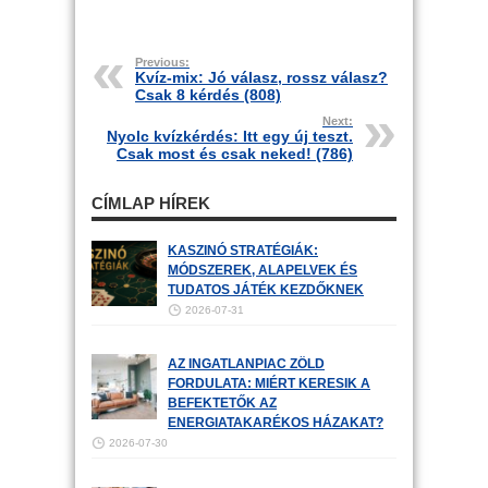
Previous:
Kvíz-mix: Jó válasz, rossz válasz?
Csak 8 kérdés (808)
Next:
Nyolc kvízkérdés: Itt egy új teszt.
Csak most és csak neked! (786)
CÍMLAP HÍREK
KASZINÓ STRATÉGIÁK:
MÓDSZEREK, ALAPELVEK ÉS
TUDATOS JÁTÉK KEZDŐKNEK
2026-07-31
AZ INGATLANPIAC ZÖLD
FORDULATA: MIÉRT KERESIK A
BEFEKTETŐK AZ
ENERGIATAKARÉKOS HÁZAKAT?
2026-07-30