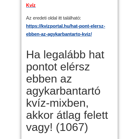
Kvíz
Az eredeti oldal itt található:
https://kvizportal.hu/hat-pont-elersz-
ebben-az-agykarbantarto-kviz/
Ha legalább hat
pontot elérsz
ebben az
agykarbantartó
kvíz-mixben,
akkor átlag felett
vagy! (1067)