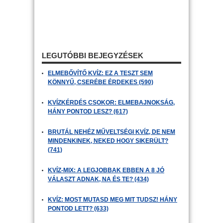
LEGUTÓBBI BEJEGYZÉSEK
ELMEBŐVÍTŐ KVÍZ: EZ A TESZT SEM
KÖNNYŰ, CSERÉBE ÉRDEKES (590)
KVÍZKÉRDÉS CSOKOR: ELMEBAJNOKSÁG,
HÁNY PONTOD LESZ? (617)
BRUTÁL NEHÉZ MŰVELTSÉGI KVÍZ, DE NEM
MINDENKINEK, NEKED HOGY SIKERÜLT?
(741)
KVÍZ-MIX: A LEGJOBBAK EBBEN A 8 JÓ
VÁLASZT ADNAK, NA ÉS TE? (434)
KVÍZ: MOST MUTASD MEG MIT TUDSZ! HÁNY
PONTOD LETT? (633)