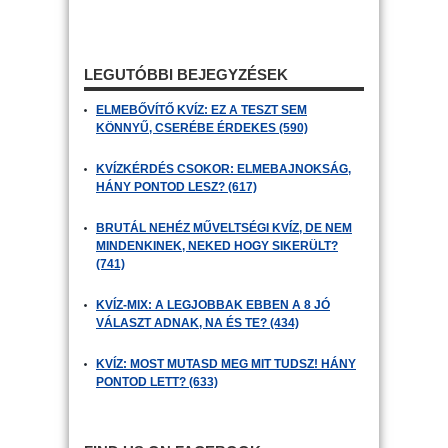
LEGUTÓBBI BEJEGYZÉSEK
ELMEBŐVÍTŐ KVÍZ: EZ A TESZT SEM
KÖNNYŰ, CSERÉBE ÉRDEKES (590)
KVÍZKÉRDÉS CSOKOR: ELMEBAJNOKSÁG,
HÁNY PONTOD LESZ? (617)
BRUTÁL NEHÉZ MŰVELTSÉGI KVÍZ, DE NEM
MINDENKINEK, NEKED HOGY SIKERÜLT?
(741)
KVÍZ-MIX: A LEGJOBBAK EBBEN A 8 JÓ
VÁLASZT ADNAK, NA ÉS TE? (434)
KVÍZ: MOST MUTASD MEG MIT TUDSZ! HÁNY
PONTOD LETT? (633)