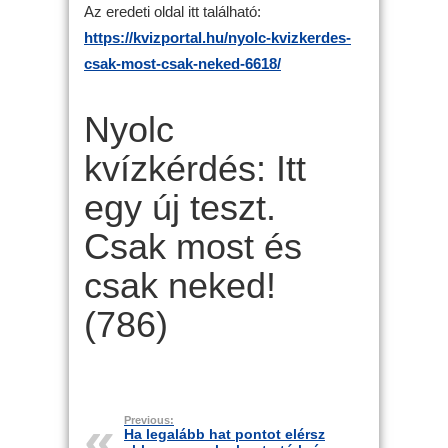
Az eredeti oldal itt található:
https://kvizportal.hu/nyolc-kvizkerdes-
csak-most-csak-neked-6618/
Nyolc
kvízkérdés: Itt
egy új teszt.
Csak most és
csak neked!
(786)
Previous:
Ha legalább hat pontot elérsz