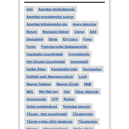
Adó
Amerikai elnökválasztás
Amerikai gyorsjelentési szezon
Amerikai költségvetési vita
Arany elemzése
Benzin
Beutazási tilalom
Ciprus
DAX
Devizahitel
Ebola
EU-Csúcs
Forex
Forint
Franciaországi légikatasztrófa
Gazdasági összefoglaló
Gyorsjelentés
Heti tőzsdei összefoglaló
Internetadó
Iszlám Állam
Kereskedési ötlet
Koronavírus
Külföldi sajtó Magyarországról
Lottó
Magyar Telekom
Magyar tőzsde
MNB
MOL
Mol-INA-ügy
Olaj
Olasz választás
Oroszország
OTP
Richter
Szíriai polgárháború
Technikai elemzés
Tőzsde - Heti összefoglaló
Tőzsdenyitás
Tőzsde nyitás előtti várakozás
Tőzsdezárás