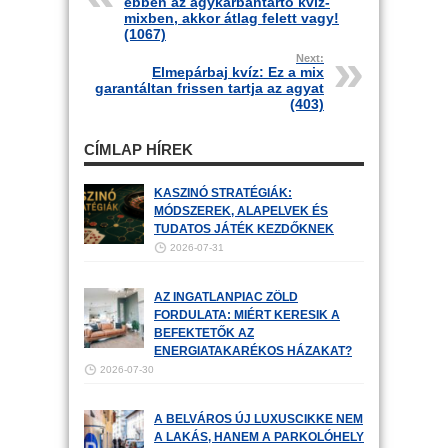
ebben az agykarbantartó kvíz-
mixben, akkor átlag felett vagy!
(1067)
Next:
Elmepárbaj kvíz: Ez a mix
garantáltan frissen tartja az agyat
(403)
CÍMLAP HÍREK
KASZINÓ STRATÉGIÁK:
MÓDSZEREK, ALAPELVEK ÉS
TUDATOS JÁTÉK KEZDŐKNEK
2026-07-31
AZ INGATLANPIAC ZÖLD
FORDULATA: MIÉRT KERESIK A
BEFEKTETŐK AZ
ENERGIATAKARÉKOS HÁZAKAT?
2026-07-30
A BELVÁROS ÚJ LUXUSCIKKE NEM
A LAKÁS, HANEM A PARKOLÓHELY