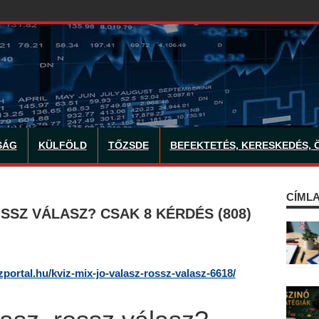
SÁG
KÜLFÖLD
TŐZSDE
BEFEKTETÉS, KERESKEDÉS, 
CÍMLA
OSSZ VÁLASZ? CSAK 8 KÉRDÉS (808)
izportal.hu/kviz-mix-jo-valasz-rossz-valasz-6618/