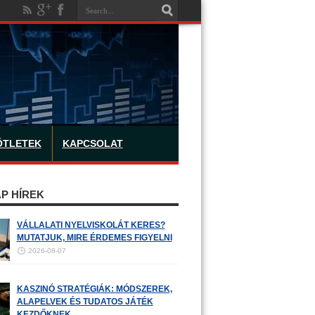
ÖTLETEK
KAPCSOLAT
P HÍREK
VÁLLALATI NYELVISKOLÁT KERES?
MUTATJUK, MIRE ÉRDEMES FIGYELNI
2026-08-07
KASZINÓ STRATÉGIÁK: MÓDSZEREK,
ALAPELVEK ÉS TUDATOS JÁTÉK
KEZDŐKNEK