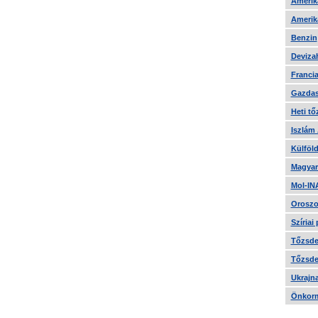
Amerika
Amerika
Benzin
Devizah
Francia
Gazdas
Heti tő
Iszlám
Külföld
Magyar
Mol-IN
Oroszo
Szíriai
Tőzsde 
Tőzsde 
Ukrajn
Önkorm