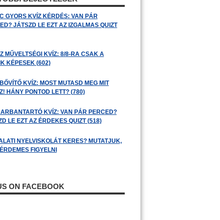
C GYORS KVÍZ KÉRDÉS: VAN PÁR
ED? JÁTSZD LE EZT AZ IZGALMAS QUIZT
 MŰVELTSÉGI KVÍZ: 8/8-RA CSAK A
K KÉPESEK (602)
BŐVÍTŐ KVÍZ: MOST MUTASD MEG MIT
! HÁNY PONTOD LETT? (780)
ARBANTARTÓ KVÍZ: VAN PÁR PERCED?
D LE EZT AZ ÉRDEKES QUIZT (518)
ALATI NYELVISKOLÁT KERES? MUTATJUK,
 ÉRDEMES FIGYELNI
 US ON FACEBOOK