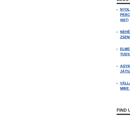
NYOL
PERC
(667)
NEHÉZ
ZSENI
ELME
TUDSZ
AGYK
JÁTSZ
VÁLL
MIRE
FIND