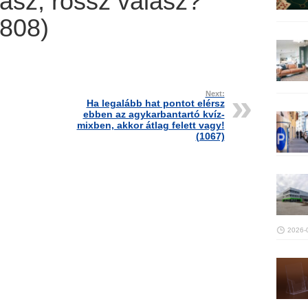
lasz, rossz válasz?
(808)
Next:
Ha legalább hat pontot elérsz
ebben az agykarbantartó kvíz-
mixben, akkor átlag felett vagy!
(1067)
2026-