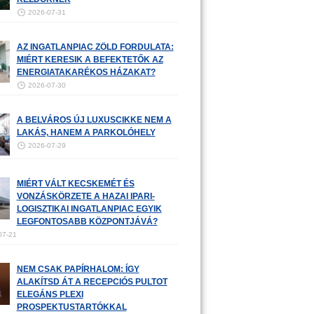
2026-07-31
AZ INGATLANPIAC ZÖLD FORDULATA:
MIÉRT KERESIK A BEFEKTETŐK AZ
ENERGIATAKARÉKOS HÁZAKAT?
2026-07-30
A BELVÁROS ÚJ LUXUSCIKKE NEM A
LAKÁS, HANEM A PARKOLÓHELY
2026-07-29
MIÉRT VÁLT KECSKEMÉT ÉS
VONZÁSKÖRZETE A HAZAI IPARI-
LOGISZTIKAI INGATLANPIAC EGYIK
LEGFONTOSABB KÖZPONTJÁVÁ?
07-21
NEM CSAK PAPÍRHALOM: ÍGY
ALAKÍTSD ÁT A RECEPCIÓS PULTOT
ELEGÁNS PLEXI
PROSPEKTUSTARTÓKKAL