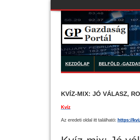
KEZDŐLAP
BELFÖLD -GAZDA
KVÍZ-MIX: JÓ VÁLASZ, R
Kvíz
Az eredeti oldal itt található:
https://kv