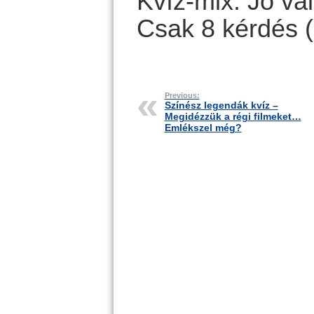
Kvíz-mix: Jó vá
Csak 8 kérdés 
Previous:
Színész legendák kvíz –
Megidézzük a régi filmeket…
Emlékszel még?