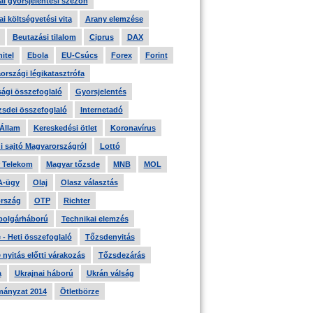
i gyorsjelentési szezon
i költségvetési vita
Arany elemzése
Beutazási tilalom
Ciprus
DAX
itel
Ebola
EU-Csúcs
Forex
Forint
országi légikatasztrófa
ági összefoglaló
Gyorsjelentés
zsdei összefoglaló
Internetadó
 Állam
Kereskedési ötlet
Koronavírus
i sajtó Magyarországról
Lottó
 Telekom
Magyar tőzsde
MNB
MOL
A-ügy
Olaj
Olasz választás
rszág
OTP
Richter
 polgárháború
Technikai elemzés
- Heti összefoglaló
Tőzsdenyitás
nyitás előtti várakozás
Tőzsdezárás
a
Ukrajnai háború
Ukrán válság
ányzat 2014
Ötletbörze