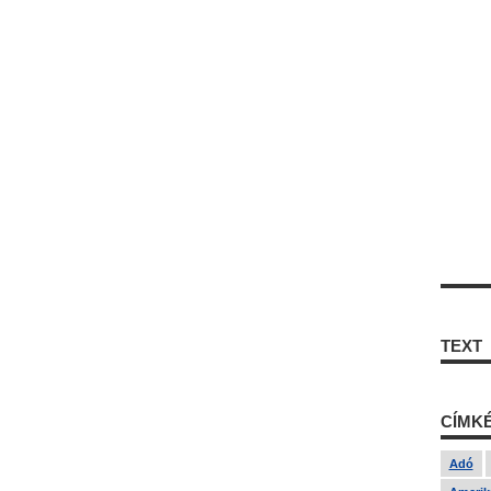
TEXT
CÍMK
Adó