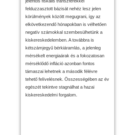
jelentős fiskális transzferekkel
felduzzasztott bázisát nehéz lesz jelen
körülmények között megugrani, így az
elkövetkezendő hónapokban is vélhetően
negatív számokkal szembesülhetünk a
kiskereskedelemben. A továbbra is
kétszámjegyű bérkiáramlás, a jelenleg
mérsékelt energiaárak és a fokozatosan
mérséklődő infláció azonban fontos
támaszai lehetnek a második félévre
tehető felívelésnek. Összességében az év
egészét tekintve stagnálhat a hazai
kiskereskedelmi forgalom.