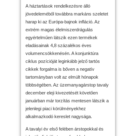
A háztartások rendelkezésre álló
jövedeleméből továbbra markáns szeletet
harap ki az Európa-bajnok infláció. Az
extrém magas élelmiszerdrágulás
egyértelműen látszik ezen termékek
eladásainak 4,8 százalékos éves
volumencsökkenésén. A konjunktúra
ciklus pozícióját leginkább jelző tartós
cikkek forgalma is bőven a negatív
tartományban volt az elmúlt hónapok
többségében. Az üzemanyagárstop tavaly
december eleji kivezetését követően
januárban már torzítás mentesen látszik a
jelenlegi piaci körülményekhez
alkalmazkodó kereslet nagysága.
A tavalyi év első felében árstopokkal és