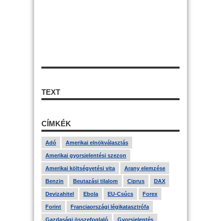
TEXT
CÍMKÉK
Adó
Amerikai elnökválasztás
Amerikai gyorsjelentési szezon
Amerikai költségvetési vita
Arany elemzése
Benzin
Beutazási tilalom
Ciprus
DAX
Devizahitel
Ebola
EU-Csúcs
Forex
Forint
Franciaországi légikatasztrófa
Gazdasági összefoglaló
Gyorsjelentés