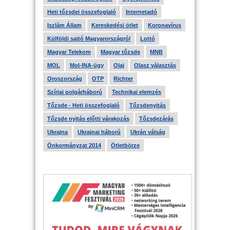
Heti tőzsdei összefoglaló
Internetadó
Iszlám Állam
Kereskedési ötlet
Koronavírus
Külföldi sajtó Magyarországról
Lottó
Magyar Telekom
Magyar tőzsde
MNB
MOL
Mol-INA-ügy
Olaj
Olasz választás
Oroszország
OTP
Richter
Szíriai polgárháború
Technikai elemzés
Tőzsde - Heti összefoglaló
Tőzsdenyitás
Tőzsde nyitás előtti várakozás
Tőzsdezárás
Ukrajna
Ukrajnai háború
Ukrán válság
Önkormányzat 2014
Ötletbörze