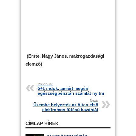
(Erste,
Nagy János, makrogazdasági
elemző
)
Previous:
5+1 indok, amiért megéri
egészségpénztári számlát nyitni
Next:
Üzembe helyezték az Alteo első
elektromos fűtésű kazánját
CÍMLAP HÍREK