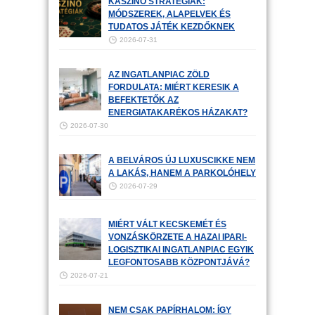
KASZINÓ STRATÉGIÁK:
MÓDSZEREK, ALAPELVEK ÉS
TUDATOS JÁTÉK KEZDŐKNEK
2026-07-31
AZ INGATLANPIAC ZÖLD
FORDULATA: MIÉRT KERESIK A
BEFEKTETŐK AZ
ENERGIATAKARÉKOS HÁZAKAT?
2026-07-30
A BELVÁROS ÚJ LUXUSCIKKE NEM
A LAKÁS, HANEM A PARKOLÓHELY
2026-07-29
MIÉRT VÁLT KECSKEMÉT ÉS
VONZÁSKÖRZETE A HAZAI IPARI-
LOGISZTIKAI INGATLANPIAC EGYIK
LEGFONTOSABB KÖZPONTJÁVÁ?
2026-07-21
NEM CSAK PAPÍRHALOM: ÍGY