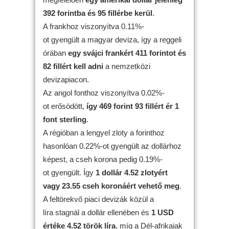
392 forintba és 95 fillérbe kerül
.
A frankhoz viszonyítva 0.11%-
ot gyengült a magyar deviza, így a reggeli
órában
egy svájci frankért 411 forintot és
82 fillért kell adni
a nemzetközi
devizapiacon.
Az angol fonthoz viszonyítva 0.02%-
ot erősödött,
így 469 forint 93 fillért ér 1
font sterling
.
A régióban a lengyel zloty a forinthoz
hasonlóan 0.22%-ot gyengült az dollárhoz
képest, a cseh korona pedig 0.19%-
ot gyengült. Így
1 dollár 4.52 zlotyért
vagy 23.55 cseh koronáért vehető meg
.
A feltörekvő piaci devizák közül a
líra stagnál a dollár ellenében és
1 USD
értéke 4.52 török líra
, míg a Dél-afrikaiak