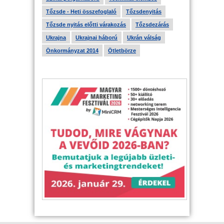
Tőzsde - Heti összefoglaló
Tőzsdenyitás
Tőzsde nyitás előtti várakozás
Tőzsdezárás
Ukrajna
Ukrajnai háború
Ukrán válság
Önkormányzat 2014
Ötletbörze