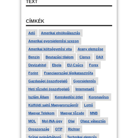
TEXT
CÍMKÉK
Adó
Amerikai elnökválasztás
Amerikai gyorsjelentési szezon
Amerikai költségvetési vita
Arany elemzése
Benzin
Beutazási tilalom
Ciprus
DAX
Devizahitel
Ebola
EU-Csúcs
Forex
Forint
Franciaországi légikatasztrófa
Gazdasági összefoglaló
Gyorsjelentés
Heti tőzsdei összefoglaló
Internetadó
Iszlám Állam
Kereskedési ötlet
Koronavírus
Külföldi sajtó Magyarországról
Lottó
Magyar Telekom
Magyar tőzsde
MNB
MOL
Mol-INA-ügy
Olaj
Olasz választás
Oroszország
OTP
Richter
Szíriai polgárháború
Technikai elemzés