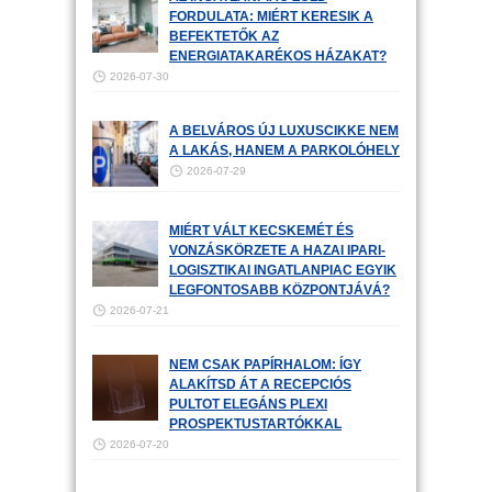
FORDULATA: MIÉRT KERESIK A
BEFEKTETŐK AZ
ENERGIATAKARÉKOS HÁZAKAT?
2026-07-30
A BELVÁROS ÚJ LUXUSCIKKE NEM
A LAKÁS, HANEM A PARKOLÓHELY
2026-07-29
MIÉRT VÁLT KECSKEMÉT ÉS
VONZÁSKÖRZETE A HAZAI IPARI-
LOGISZTIKAI INGATLANPIAC EGYIK
LEGFONTOSABB KÖZPONTJÁVÁ?
2026-07-21
NEM CSAK PAPÍRHALOM: ÍGY
ALAKÍTSD ÁT A RECEPCIÓS
PULTOT ELEGÁNS PLEXI
PROSPEKTUSTARTÓKKAL
2026-07-20