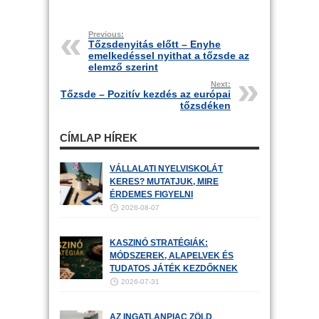
Previous:
Tőzsdenyitás előtt – Enyhe
emelkedéssel nyithat a tőzsde az
elemző szerint
Next:
Tőzsde – Pozitív kezdés az európai
tőzsdéken
CÍMLAP HÍREK
VÁLLALATI NYELVISKOLÁT
KERES? MUTATJUK, MIRE
ÉRDEMES FIGYELNI
2026-08-07
KASZINÓ STRATÉGIÁK:
MÓDSZEREK, ALAPELVEK ÉS
TUDATOS JÁTÉK KEZDŐKNEK
2026-07-31
AZ INGATLANPIAC ZÖLD