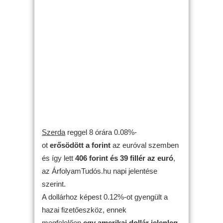
Szerda
reggel 8 órára 0.08%-
ot
erősödött
a forint
az euróval szemben
és így lett
406 forint és 39 fillér az euró
,
az ÁrfolyamTudós.hu napi jelentése
szerint.
A dollárhoz képest 0.12%-ot gyengült a
hazai fizetőeszköz, ennek
megfelelően
egy amerikai dollár jelenleg