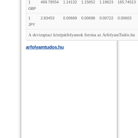
1
469.79554
1.14132
1.15652
1.19623
165.74013
GBP
1
2.83453
0.00689
0.00698
0.00722
0.00603
JPY
A devizapiaci középárfolyamok forrása az ÁrfolyamTudós.hu
arfolyamtudos.hu