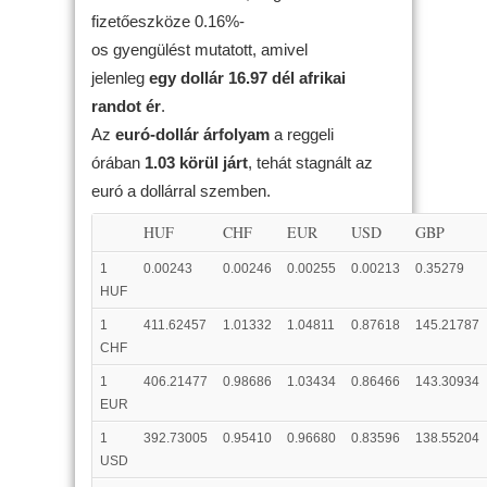
fizetőeszköze 0.16%-
os gyengülést mutatott, amivel
jelenleg
egy dollár 16.97 dél afrikai
randot ér
.
Az
euró-dollár árfolyam
a reggeli
órában
1.03 körül járt
, tehát stagnált az
euró a dollárral szemben.
HUF
CHF
EUR
USD
GBP
1
0.00243
0.00246
0.00255
0.00213
0.35279
HUF
1
411.62457
1.01332
1.04811
0.87618
145.21787
CHF
1
406.21477
0.98686
1.03434
0.86466
143.30934
EUR
1
392.73005
0.95410
0.96680
0.83596
138.55204
USD