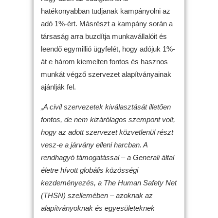
hatékonyabban tudjanak kampányolni az
adó 1%-ért. Másrészt a kampány során a
társaság arra buzdítja munkavállalóit és
leendő egymillió ügyfelét, hogy adójuk 1%-
át e három kiemelten fontos és hasznos
munkát végző szervezet alapítványainak
ajánlják fel.
„A civil szervezetek kiválasztását illetően
fontos, de nem kizárólagos szempont volt,
hogy az adott szervezet közvetlenül részt
vesz-e a járvány elleni harcban. A
rendhagyó támogatással – a Generali által
életre hívott globális közösségi
kezdeményezés, a The Human Safety Net
(THSN) szellemében – azoknak az
alapítványoknak és egyesületeknek