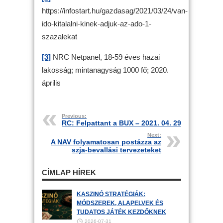
https://infostart.hu/gazdasag/2021/03/24/van-
ido-kitalalni-kinek-adjuk-az-ado-1-
szazalekat
[3]
NRC Netpanel, 18-59 éves hazai
lakosság; mintanagyság 1000 fő; 2020.
április
Previous:
RC: Felpattant a BUX – 2021. 04. 29
Next:
A NAV folyamatosan postázza az
szja-bevallási tervezeteket
CÍMLAP HÍREK
KASZINÓ STRATÉGIÁK:
MÓDSZEREK, ALAPELVEK ÉS
TUDATOS JÁTÉK KEZDŐKNEK
2026-07-31