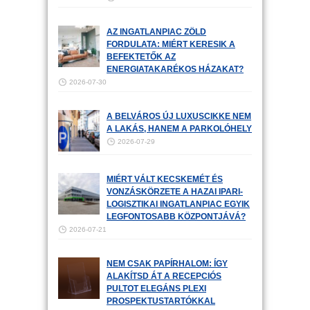
AZ INGATLANPIAC ZÖLD
FORDULATA: MIÉRT KERESIK A
BEFEKTETŐK AZ
ENERGIATAKARÉKOS HÁZAKAT?
2026-07-30
A BELVÁROS ÚJ LUXUSCIKKE NEM
A LAKÁS, HANEM A PARKOLÓHELY
2026-07-29
MIÉRT VÁLT KECSKEMÉT ÉS
VONZÁSKÖRZETE A HAZAI IPARI-
LOGISZTIKAI INGATLANPIAC EGYIK
LEGFONTOSABB KÖZPONTJÁVÁ?
2026-07-21
NEM CSAK PAPÍRHALOM: ÍGY
ALAKÍTSD ÁT A RECEPCIÓS
PULTOT ELEGÁNS PLEXI
PROSPEKTUSTARTÓKKAL