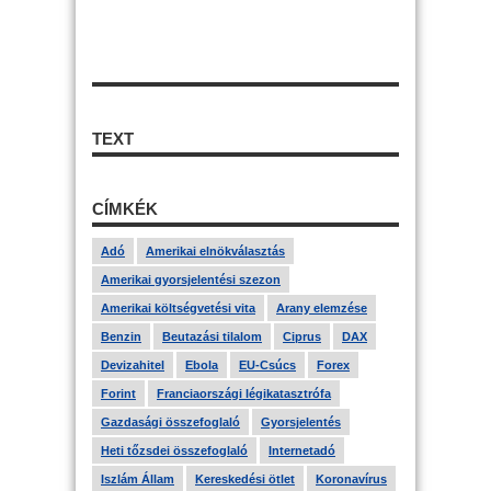
TEXT
CÍMKÉK
Adó
Amerikai elnökválasztás
Amerikai gyorsjelentési szezon
Amerikai költségvetési vita
Arany elemzése
Benzin
Beutazási tilalom
Ciprus
DAX
Devizahitel
Ebola
EU-Csúcs
Forex
Forint
Franciaországi légikatasztrófa
Gazdasági összefoglaló
Gyorsjelentés
Heti tőzsdei összefoglaló
Internetadó
Iszlám Állam
Kereskedési ötlet
Koronavírus