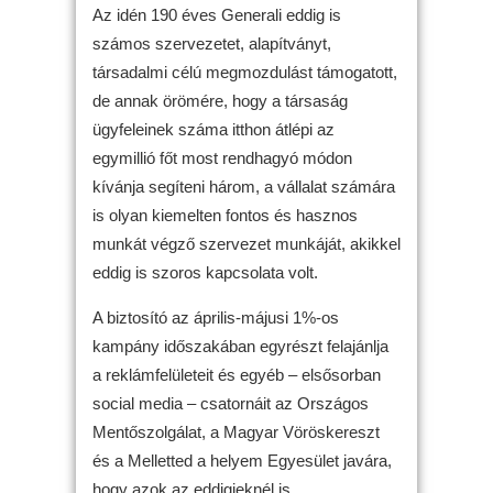
Az idén 190 éves Generali eddig is
számos szervezetet, alapítványt,
társadalmi célú megmozdulást támogatott,
de annak örömére, hogy a társaság
ügyfeleinek száma itthon átlépi az
egymillió főt most rendhagyó módon
kívánja segíteni három, a vállalat számára
is olyan kiemelten fontos és hasznos
munkát végző szervezet munkáját, akikkel
eddig is szoros kapcsolata volt.
A biztosító az április-májusi 1%-os
kampány időszakában egyrészt felajánlja
a reklámfelületeit és egyéb – elsősorban
social media – csatornáit az Országos
Mentőszolgálat, a Magyar Vöröskereszt
és a Melletted a helyem Egyesület javára,
hogy azok az eddigieknél is