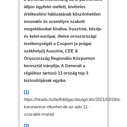
álljon ügyfelei mellett, kivételes
értékesítési hálózatának köszönhetően
innovatív és személyre szabott
megoldásokat kínálva. Ausztriai, közép-
és kelet-európai, illetve oroszországi
tevékenységét a Csoport (a prágai
székhelyű) Ausztria, CEE &
Oroszország Regionális Központon
keresztül irányítja. A Generali a
régióhoz tartozó 13 ország top 3
biztosítójának egyike.
[1]
https://hirado.hu/belfold/gazdasag/cikk/2021/03/28/a-
koronavirus-eltunhet-de-az-ado-11-
szazalek-marad
[2]