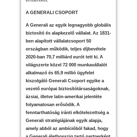
A GENERALI CSOPORT
A Generali az egyik legnagyobb globális
biztosító és alapkezelő vállalat. Az 1831-
ben alapított vállalatcsoport 50
országban működik, teljes díjbevétele
2020-ban 70,7 milliárd eurót tett ki. A
világszerte közel 72 000 munkavállalót
alkalmazó és 65,9 millió ügyfelet
kiszolgáló Generali Csoport egyike a
vezető európai biztosítótársaságoknak,
ázsiai, illetve latin-amerikai jelenléte
folyamatosan erősödik. A
fenntarthatóság iránti elkötelezettség a
Generali stratégiájának egyik alapja,
amely abból az ambícióból fakad, hogy
a Generali élethosszig tartó partnerként