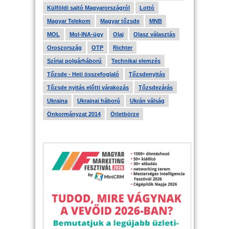
Külföldi sajtó Magyarországról
Lottó
Magyar Telekom
Magyar tőzsde
MNB
MOL
Mol-INA-ügy
Olaj
Olasz választás
Oroszország
OTP
Richter
Szíriai polgárháború
Technikai elemzés
Tőzsde - Heti összefoglaló
Tőzsdenyitás
Tőzsde nyitás előtti várakozás
Tőzsdezárás
Ukrajna
Ukrajnai háború
Ukrán válság
Önkormányzat 2014
Ötletbörze