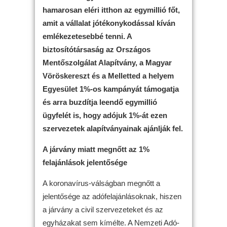
hamarosan eléri itthon az egymillió főt,
amit a vállalat jótékonykodással kíván
emlékezetesebbé tenni. A
biztosítótársaság az Országos
Mentőszolgálat Alapítvány, a Magyar
Vöröskereszt és a Melletted a helyem
Egyesület 1%-os kampányát támogatja
és arra buzdítja leendő egymillió
ügyfelét is, hogy adójuk 1%-át ezen
szervezetek alapítványainak ajánlják fel.
A járvány miatt megnőtt az 1%
felajánlások jelentősége
A koronavírus-válságban megnőtt a
jelentősége az adófelajánlásoknak, hiszen
a járvány a civil szervezeteket és az
egyházakat sem kímélte. A Nemzeti Adó-