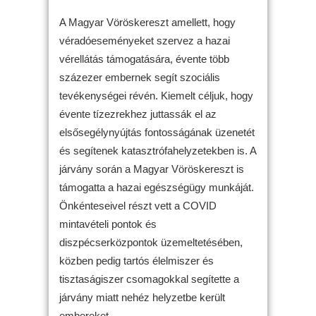
A Magyar Vöröskereszt amellett, hogy
véradóeseményeket szervez a hazai
vérellátás támogatására, évente több
százezer embernek segít szociális
tevékenységei révén. Kiemelt céljuk, hogy
évente tízezrekhez juttassák el az
elsősegélynyújtás fontosságának üzenetét
és segítenek katasztrófahelyzetekben is. A
járvány során a Magyar Vöröskereszt is
támogatta a hazai egészségügy munkáját.
Önkénteseivel részt vett a COVID
mintavételi pontok és
diszpécserközpontok üzemeltetésében,
közben pedig tartós élelmiszer és
tisztaságiszer csomagokkal segítette a
járvány miatt nehéz helyzetbe került
embereket.