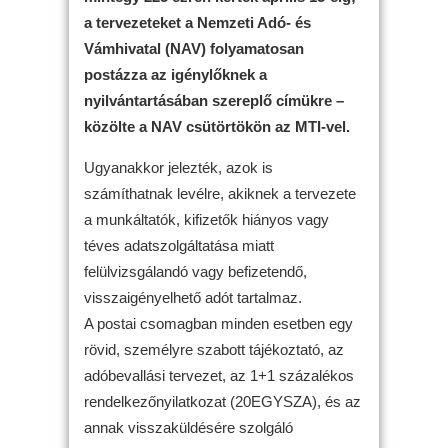
a tervezeteket a Nemzeti Adó- és
Vámhivatal (NAV) folyamatosan
postázza az igénylőknek a
nyilvántartásában szereplő címükre –
közölte a NAV csütörtökön az MTI-vel.
Ugyanakkor jelezték, azok is
számíthatnak levélre, akiknek a tervezete
a munkáltatók, kifizetők hiányos vagy
téves adatszolgáltatása miatt
felülvizsgálandó vagy befizetendő,
visszaigényelhető adót tartalmaz.
A postai csomagban minden esetben egy
rövid, személyre szabott tájékoztató, az
adóbevallási tervezet, az 1+1 százalékos
rendelkezőnyilatkozat (20EGYSZA), és az
annak visszaküldésére szolgáló