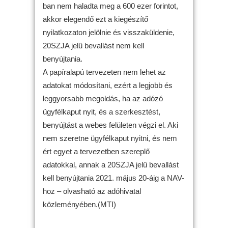
ban nem haladta meg a 600 ezer forintot,
akkor elegendő ezt a kiegészítő
nyilatkozaton jelölnie és visszaküldenie,
20SZJA jelű bevallást nem kell
benyújtania.
A papíralapú tervezeten nem lehet az
adatokat módosítani, ezért a legjobb és
leggyorsabb megoldás, ha az adózó
ügyfélkaput nyit, és a szerkesztést,
benyújtást a webes felületen végzi el. Aki
nem szeretne ügyfélkaput nyitni, és nem
ért egyet a tervezetben szereplő
adatokkal, annak a 20SZJA jelű bevallást
kell benyújtania 2021. május 20-áig a NAV-
hoz – olvasható az adóhivatal
közleményében.(MTI)