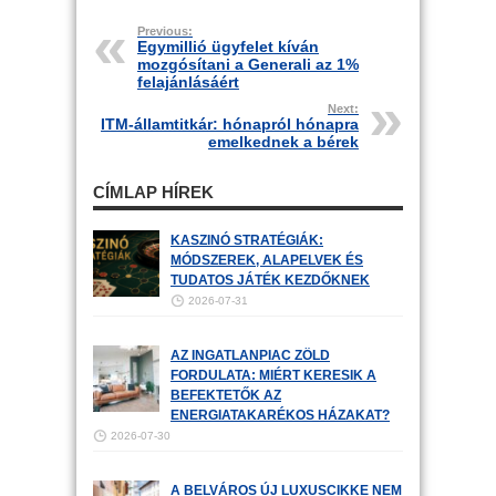
Previous:
Egymillió ügyfelet kíván
mozgósítani a Generali az 1%
felajánlásáért
Next:
ITM-államtitkár: hónapról hónapra
emelkednek a bérek
CÍMLAP HÍREK
KASZINÓ STRATÉGIÁK:
MÓDSZEREK, ALAPELVEK ÉS
TUDATOS JÁTÉK KEZDŐKNEK
2026-07-31
AZ INGATLANPIAC ZÖLD
FORDULATA: MIÉRT KERESIK A
BEFEKTETŐK AZ
ENERGIATAKARÉKOS HÁZAKAT?
2026-07-30
A BELVÁROS ÚJ LUXUSCIKKE NEM