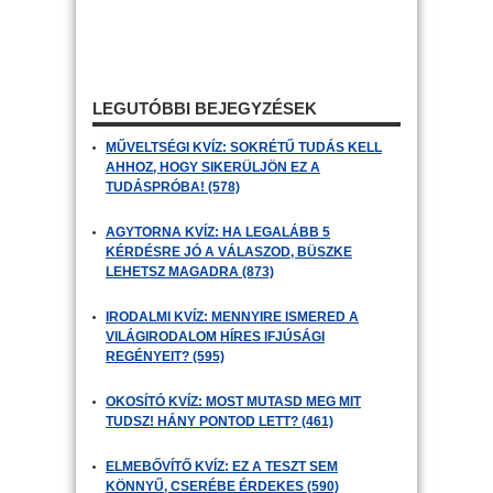
LEGUTÓBBI BEJEGYZÉSEK
MŰVELTSÉGI KVÍZ: SOKRÉTŰ TUDÁS KELL
AHHOZ, HOGY SIKERÜLJÖN EZ A
TUDÁSPRÓBA! (578)
AGYTORNA KVÍZ: HA LEGALÁBB 5
KÉRDÉSRE JÓ A VÁLASZOD, BÜSZKE
LEHETSZ MAGADRA (873)
IRODALMI KVÍZ: MENNYIRE ISMERED A
VILÁGIRODALOM HÍRES IFJÚSÁGI
REGÉNYEIT? (595)
OKOSÍTÓ KVÍZ: MOST MUTASD MEG MIT
TUDSZ! HÁNY PONTOD LETT? (461)
ELMEBŐVÍTŐ KVÍZ: EZ A TESZT SEM
KÖNNYŰ, CSERÉBE ÉRDEKES (590)