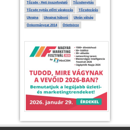
Tőzsde - Heti összefoglaló
Tőzsdenyitás
Tőzsde nyitás előtti várakozás
Tőzsdezárás
Ukrajna
Ukrajnai háború
Ukrán válság
Önkormányzat 2014
Ötletbörze