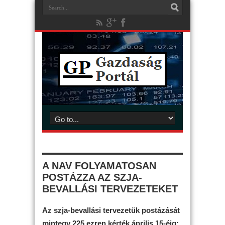
A NAV FOLYAMATOSAN
POSTÁZZA AZ SZJA-
BEVALLÁSI TERVEZETEKET
Az szja-bevallási tervezetük postázását
mintegy 225 ezren kérték április 15-éig;