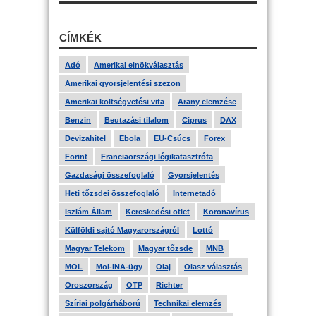
CÍMKÉK
Adó
Amerikai elnökválasztás
Amerikai gyorsjelentési szezon
Amerikai költségvetési vita
Arany elemzése
Benzin
Beutazási tilalom
Ciprus
DAX
Devizahitel
Ebola
EU-Csúcs
Forex
Forint
Franciaországi légikatasztrófa
Gazdasági összefoglaló
Gyorsjelentés
Heti tőzsdei összefoglaló
Internetadó
Iszlám Állam
Kereskedési ötlet
Koronavírus
Külföldi sajtó Magyarországról
Lottó
Magyar Telekom
Magyar tőzsde
MNB
MOL
Mol-INA-ügy
Olaj
Olasz választás
Oroszország
OTP
Richter
Szíriai polgárháború
Technikai elemzés