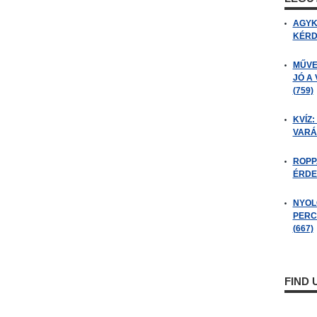
AGYK
KÉRDÉ
MŰVE
JÓ A
(759)
KVÍZ:
VARÁ
ROPP
ÉRDE
NYOL
PERC
(667)
FIND