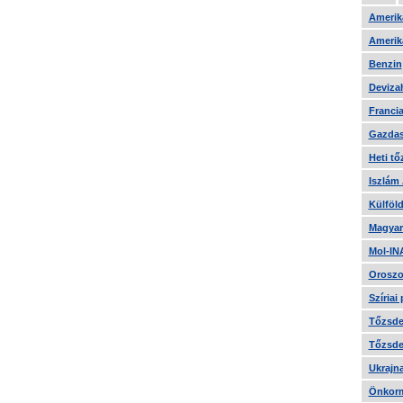
Amerika
Amerika
Benzin
Devizah
Francia
Gazdas
Heti tő
Iszlám
Külföld
Magyar
Mol-IN
Oroszo
Szíriai
Tőzsde 
Tőzsde 
Ukrajn
Önkorm