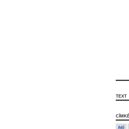
TEXT
CÍMK
Adó