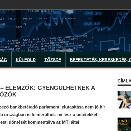
SÁG
KÜLFÖLD
TŐZSDE
BEFEKTETÉS, KERESKEDÉS, 
CÍMLA
– ELEMZŐK: GYENGÜLHETNEK A
KÖZÖK
pező bankbetétadó parlamenti elutasítása nem jó hír
 országban is felmerülhet: mi lesz a betétekkel –
 esti döntését kommentálva az MTI által