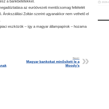
lesz a bankbetétekkel.
2026-
megadóztatása az euróövezeti mentőcsomag feltételét
ző. Árokszállási Zoltán szerint ugyanakkor nem vethető el
.
ő piaci eszközök – így a magyar állampapírok – hozama
Next:
Magyar bankokat minősített le a
ának
Moody’s