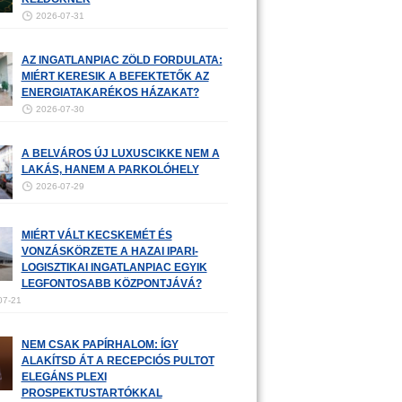
2026-07-31
AZ INGATLANPIAC ZÖLD FORDULATA:
MIÉRT KERESIK A BEFEKTETŐK AZ
ENERGIATAKARÉKOS HÁZAKAT?
2026-07-30
A BELVÁROS ÚJ LUXUSCIKKE NEM A
LAKÁS, HANEM A PARKOLÓHELY
2026-07-29
MIÉRT VÁLT KECSKEMÉT ÉS
VONZÁSKÖRZETE A HAZAI IPARI-
LOGISZTIKAI INGATLANPIAC EGYIK
LEGFONTOSABB KÖZPONTJÁVÁ?
07-21
NEM CSAK PAPÍRHALOM: ÍGY
ALAKÍTSD ÁT A RECEPCIÓS PULTOT
ELEGÁNS PLEXI
PROSPEKTUSTARTÓKKAL