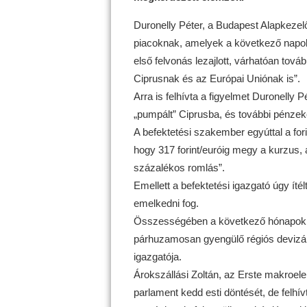
Duronelly Péter, a Budapest Alapkezelő 
piacoknak, amelyek a következő napo
első felvonás lezajlott, várhatóan tová
Ciprusnak és az Európai Uniónak is”.
Arra is felhívta a figyelmet Duronelly 
„pumpált” Ciprusba, és további pénzek
A befektetési szakember egyúttal a fori
hogy 317 forint/euróig megy a kurzus
százalékos romlás”.
Emellett a befektetési igazgató úgy í
emelkedni fog.
Összességében a következő hónapokban
párhuzamosan gyengülő régiós devizák
igazgatója.
Árokszállási Zoltán, az Erste makroel
parlament kedd esti döntését, de felhív