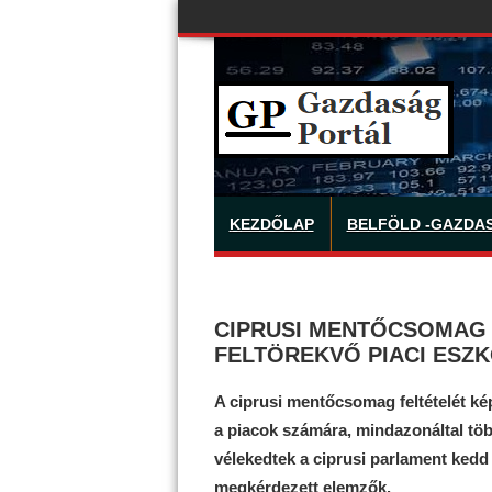
KEZDŐLAP
BELFÖLD -GAZDA
CIPRUSI MENTŐCSOMAG 
FELTÖREKVŐ PIACI ESZ
A ciprusi mentőcsomag feltételét ké
a piacok számára, mindazonáltal több
vélekedtek a ciprusi parlament kedd
megkérdezett elemzők.