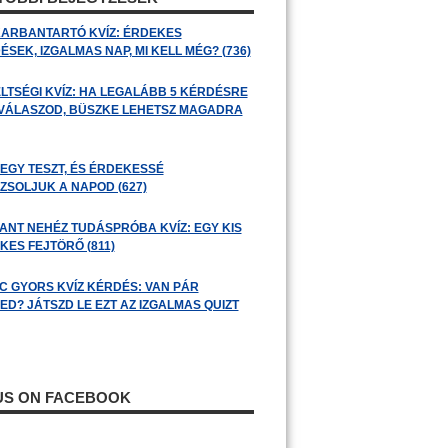
ARBANTARTÓ KVÍZ: ÉRDEKES
SEK, IZGALMAS NAP, MI KELL MÉG? (736)
LTSÉGI KVÍZ: HA LEGALÁBB 5 KÉRDÉSRE
 VÁLASZOD, BÜSZKE LEHETSZ MAGADRA
 EGY TESZT, ÉS ÉRDEKESSÉ
ZSOLJUK A NAPOD (627)
ANT NEHÉZ TUDÁSPRÓBA KVÍZ: EGY KIS
KES FEJTÖRŐ (811)
C GYORS KVÍZ KÉRDÉS: VAN PÁR
ED? JÁTSZD LE EZT AZ IZGALMAS QUIZT
 US ON FACEBOOK