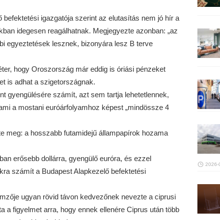
befektetési igazgatója szerint az elutasítás nem jó hír a
kban idegesen reagálhatnak. Megjegyezte azonban: „az
bbi egyeztetések lesznek, bizonyára lesz B terve
Péter, hogy Oroszország már eddig is óriási pénzeket
et is adhat a szigetországnak.
nt gyengülésére számít, azt sem tartja lehetetlennek,
, ami a mostani euróárfolyamhoz képest „mindössze 4
télte meg: a hosszabb futamidejű állampapírok hozama
 erősebb dollárra, gyengülő euróra, és ezzel
2026-
ra számít a Budapest Alapkezelő befektetési
emzője ugyan rövid távon kedvezőnek nevezte a ciprusi
ta a figyelmet arra, hogy ennek ellenére Ciprus után több