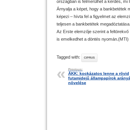
országban is felmerülhet a kérdés, mi 
Árnyalja a képet, hogy a bankbetétek 
képezi – hívta fel a figyelmet az elem
teljesen a bankbetétek megadóztatása
Az Erste elemzője szerint a feltörekv
is emelkedhet a döntés nyomán.(MTI)
Tagged with:
CIPRUS
Previous:
ÁKK: kockázatos lenne a rövid
futamidejű állampapírok arány
növelése