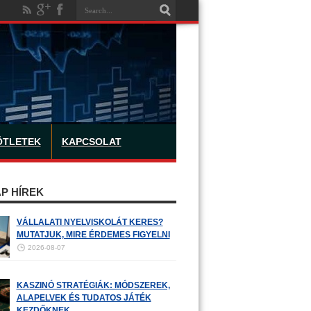
ÖTLETEK
KAPCSOLAT
P HÍREK
VÁLLALATI NYELVISKOLÁT KERES?
MUTATJUK, MIRE ÉRDEMES FIGYELNI
2026-08-07
KASZINÓ STRATÉGIÁK: MÓDSZEREK,
ALAPELVEK ÉS TUDATOS JÁTÉK
KEZDŐKNEK