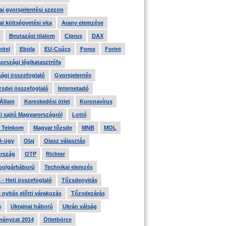
i gyorsjelentési szezon
i költségvetési vita
Arany elemzése
Beutazási tilalom
Ciprus
DAX
itel
Ebola
EU-Csúcs
Forex
Forint
országi légikatasztrófa
ági összefoglaló
Gyorsjelentés
zsdei összefoglaló
Internetadó
 Állam
Kereskedési ötlet
Koronavírus
i sajtó Magyarországról
Lottó
 Telekom
Magyar tőzsde
MNB
MOL
A-ügy
Olaj
Olasz választás
rszág
OTP
Richter
 polgárháború
Technikai elemzés
- Heti összefoglaló
Tőzsdenyitás
nyitás előtti várakozás
Tőzsdezárás
a
Ukrajnai háború
Ukrán válság
ányzat 2014
Ötletbörze