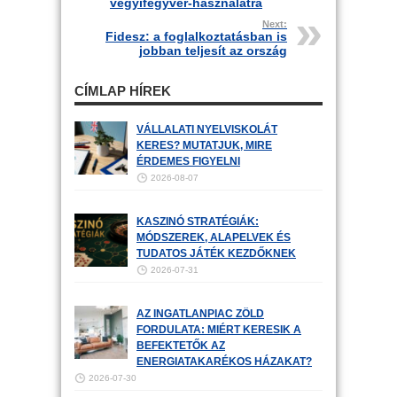
vegyifegyver-használatra
Next:
Fidesz: a foglalkoztatásban is
jobban teljesít az ország
CÍMLAP HÍREK
VÁLLALATI NYELVISKOLÁT
KERES? MUTATJUK, MIRE
ÉRDEMES FIGYELNI
2026-08-07
KASZINÓ STRATÉGIÁK:
MÓDSZEREK, ALAPELVEK ÉS
TUDATOS JÁTÉK KEZDŐKNEK
2026-07-31
AZ INGATLANPIAC ZÖLD
FORDULATA: MIÉRT KERESIK A
BEFEKTETŐK AZ
ENERGIATAKARÉKOS HÁZAKAT?
2026-07-30