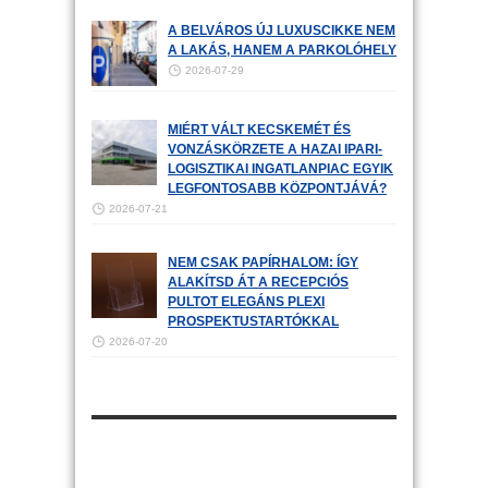
A BELVÁROS ÚJ LUXUSCIKKE NEM
A LAKÁS, HANEM A PARKOLÓHELY
2026-07-29
MIÉRT VÁLT KECSKEMÉT ÉS
VONZÁSKÖRZETE A HAZAI IPARI-
LOGISZTIKAI INGATLANPIAC EGYIK
LEGFONTOSABB KÖZPONTJÁVÁ?
2026-07-21
NEM CSAK PAPÍRHALOM: ÍGY
ALAKÍTSD ÁT A RECEPCIÓS
PULTOT ELEGÁNS PLEXI
PROSPEKTUSTARTÓKKAL
2026-07-20