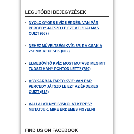
LEGUTÓBBI BEJEGYZÉSEK
NYOLC GYORS KVÍZ KÉRDÉS: VAN PÁR
PERCED? JÁTSZD LE EZT AZ IZGALMAS
QUIZT (667)
NEHÉZ MŰVELTSÉGI KVÍZ: 8/8-RA CSAK A
ZSENIK KÉPESEK (602)
ELMEBŐVÍTŐ KVÍZ: MOST MUTASD MEG MIT
TUDSZ! HÁNY PONTOD LETT? (780)
AGYKARBANTARTÓ KVÍZ: VAN PÁR
PERCED? JÁTSZD LE EZT AZ ÉRDEKES
QUIZT (518)
VÁLLALATI NYELVISKOLÁT KERES?
MUTATJUK, MIRE ÉRDEMES FIGYELNI
FIND US ON FACEBOOK