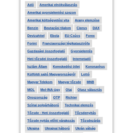
Adó
Amerikai elnökválasztás
Amerikai gyorsjelentési szezon
Amerikai költségvetési vita
Arany elemzése
Benzin
Beutazási tilalom
Ciprus
DAX
Devizahitel
Ebola
EU-Csúcs
Forex
Forint
Franciaországi légikatasztrófa
Gazdasági összefoglaló
Gyorsjelentés
Heti tőzsdei összefoglaló
Internetadó
Iszlám Állam
Kereskedési ötlet
Koronavírus
Külföldi sajtó Magyarországról
Lottó
Magyar Telekom
Magyar tőzsde
MNB
MOL
Mol-INA-ügy
Olaj
Olasz választás
Oroszország
OTP
Richter
Szíriai polgárháború
Technikai elemzés
Tőzsde - Heti összefoglaló
Tőzsdenyitás
Tőzsde nyitás előtti várakozás
Tőzsdezárás
Ukrajna
Ukrajnai háború
Ukrán válság