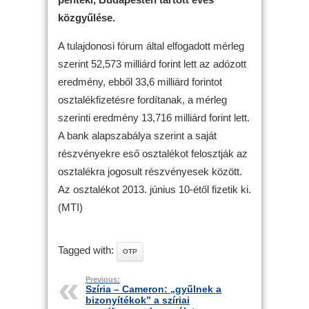
közgyűlése.
A tulajdonosi fórum által elfogadott mérleg
szerint 52,573 milliárd forint lett az adózott
eredmény, ebből 33,6 milliárd forintot
osztalékfizetésre fordítanak, a mérleg
szerinti eredmény 13,716 milliárd forint lett.
A bank alapszabálya szerint a saját
részvényekre eső osztalékot felosztják az
osztalékra jogosult részvényesek között.
Az osztalékot 2013. június 10-étől fizetik ki.
(MTI)
Tagged with:
OTP
Previous:
Szíria – Cameron: „gyűlnek a
bizonyítékok” a szíriai