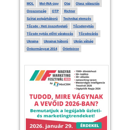
MOL
Mol-INA-ügy
Olaj
Olasz választás
Oroszország
OTP
Richter
Szíriai polgárháború
Technikai elemzés
Tőzsde - Heti összefoglaló
Tőzsdenyitás
Tőzsde nyitás előtti várakozás
Tőzsdezárás
Ukrajna
Ukrajnai háború
Ukrán válság
Önkormányzat 2014
Ötletbörze