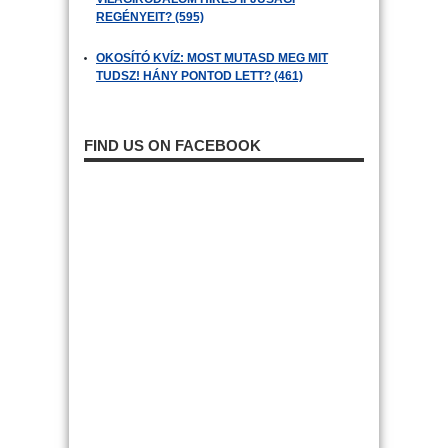
REGÉNYEIT? (595)
OKOSÍTÓ KVÍZ: MOST MUTASD MEG MIT
TUDSZ! HÁNY PONTOD LETT? (461)
FIND US ON FACEBOOK