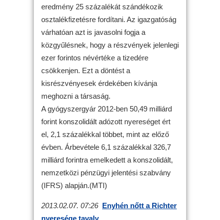
eredmény 25 százalékát szándékozik
osztalékfizetésre fordítani. Az igazgatóság
várhatóan azt is javasolni fogja a
közgyűlésnek, hogy a részvények jelenlegi
ezer forintos névértéke a tizedére
csökkenjen. Ezt a döntést a
kisrészvényesek érdekében kívánja
meghozni a társaság.
A gyógyszergyár 2012-ben 50,49 milliárd
forint konszolidált adózott nyereséget ért
el, 2,1 százalékkal többet, mint az előző
évben. Árbevétele 6,1 százalékkal 326,7
milliárd forintra emelkedett a konszolidált,
nemzetközi pénzügyi jelentési szabvány
(IFRS) alapján.(MTI)
2013.02.07. 07:26
Enyhén nőtt a Richter
nyeresége tavaly