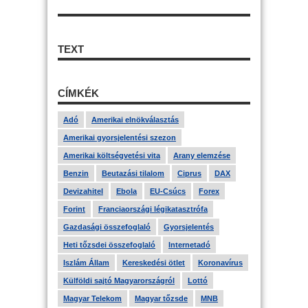
TEXT
CÍMKÉK
Adó
Amerikai elnökválasztás
Amerikai gyorsjelentési szezon
Amerikai költségvetési vita
Arany elemzése
Benzin
Beutazási tilalom
Ciprus
DAX
Devizahitel
Ebola
EU-Csúcs
Forex
Forint
Franciaországi légikatasztrófa
Gazdasági összefoglaló
Gyorsjelentés
Heti tőzsdei összefoglaló
Internetadó
Iszlám Állam
Kereskedési ötlet
Koronavírus
Külföldi sajtó Magyarországról
Lottó
Magyar Telekom
Magyar tőzsde
MNB