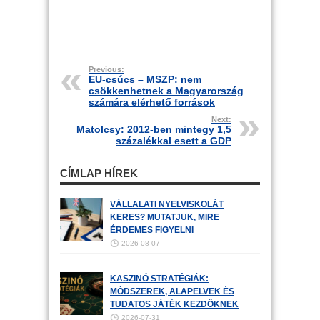
Previous:
EU-csúcs – MSZP: nem
csökkenhetnek a Magyarország
számára elérhető források
Next:
Matolcsy: 2012-ben mintegy 1,5
százalékkal esett a GDP
CÍMLAP HÍREK
VÁLLALATI NYELVISKOLÁT
KERES? MUTATJUK, MIRE
ÉRDEMES FIGYELNI
2026-08-07
KASZINÓ STRATÉGIÁK:
MÓDSZEREK, ALAPELVEK ÉS
TUDATOS JÁTÉK KEZDŐKNEK
2026-07-31