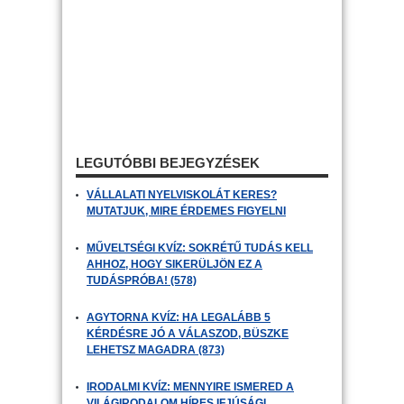
LEGUTÓBBI BEJEGYZÉSEK
VÁLLALATI NYELVISKOLÁT KERES?
MUTATJUK, MIRE ÉRDEMES FIGYELNI
MŰVELTSÉGI KVÍZ: SOKRÉTŰ TUDÁS KELL
AHHOZ, HOGY SIKERÜLJÖN EZ A
TUDÁSPRÓBA! (578)
AGYTORNA KVÍZ: HA LEGALÁBB 5
KÉRDÉSRE JÓ A VÁLASZOD, BÜSZKE
LEHETSZ MAGADRA (873)
IRODALMI KVÍZ: MENNYIRE ISMERED A
VILÁGIRODALOM HÍRES IFJÚSÁGI