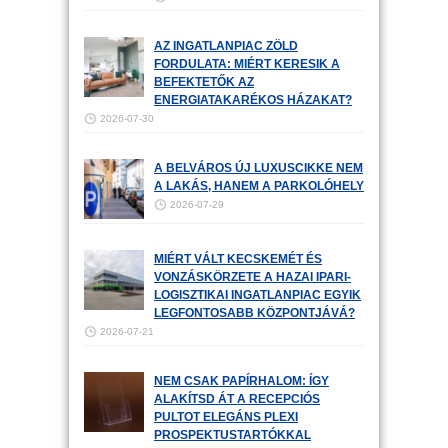
AZ INGATLANPIAC ZÖLD
FORDULATA: MIÉRT KERESIK A
BEFEKTETŐK AZ
ENERGIATAKARÉKOS HÁZAKAT?
2026-07-30
A BELVÁROS ÚJ LUXUSCIKKE NEM
A LAKÁS, HANEM A PARKOLÓHELY
2026-07-29
MIÉRT VÁLT KECSKEMÉT ÉS
VONZÁSKÖRZETE A HAZAI IPARI-
LOGISZTIKAI INGATLANPIAC EGYIK
LEGFONTOSABB KÖZPONTJÁVÁ?
2026-07-21
NEM CSAK PAPÍRHALOM: ÍGY
ALAKÍTSD ÁT A RECEPCIÓS
PULTOT ELEGÁNS PLEXI
PROSPEKTUSTARTÓKKAL