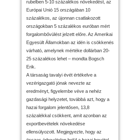
rubelben 5-10 százalékos növekedést, az
Európai Unió 15 országában 10
százalékos, az újonnan csatlakozott
országokban 5 százalékos euróban mért
forgalombővülést jelzett előre. Az Amerikai
Egyesült Államokban az idén is csökkenés
várható, amelynek mértéke dollárban 20-
25 százalékos lehet – mondta Bogsch
Erik.
A társaság tavalyi évét értékelve a
vezérigazgató jónak nevezte az
eredményt, figyelembe véve a nehéz
gazdasági helyzetet, továbbá azt, hogy a
hazai forgalom jelentősen, 13,8
százalékkal csökkent, amit azonban az
exportbevételek növekedése
ellensúlyozott. Megjegyezte, hogy az
összes árbevételen belül a hazai bevétel