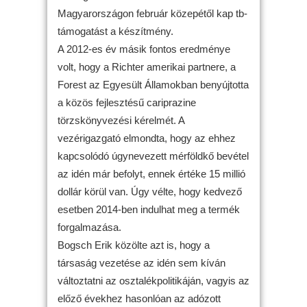
Magyarországon február közepétől kap tb-
támogatást a készítmény.
A 2012-es év másik fontos eredménye
volt, hogy a Richter amerikai partnere, a
Forest az Egyesült Államokban benyújtotta
a közös fejlesztésű cariprazine
törzskönyvezési kérelmét. A
vezérigazgató elmondta, hogy az ehhez
kapcsolódó úgynevezett mérföldkő bevétel
az idén már befolyt, ennek értéke 15 millió
dollár körül van. Úgy vélte, hogy kedvező
esetben 2014-ben indulhat meg a termék
forgalmazása.
Bogsch Erik közölte azt is, hogy a
társaság vezetése az idén sem kíván
változtatni az osztalékpolitikáján, vagyis az
előző évekhez hasonlóan az adózott