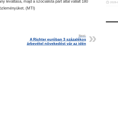
 leváltása, majd a szocialista párt által vállalt 180
2026-
közleményüket. (MTI)
Next:
A Richter euróban 3 százalékos
árbevétel növekedést vár az idén