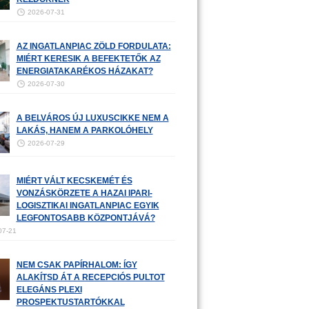
2026-07-31
AZ INGATLANPIAC ZÖLD FORDULATA:
MIÉRT KERESIK A BEFEKTETŐK AZ
ENERGIATAKARÉKOS HÁZAKAT?
2026-07-30
A BELVÁROS ÚJ LUXUSCIKKE NEM A
LAKÁS, HANEM A PARKOLÓHELY
2026-07-29
MIÉRT VÁLT KECSKEMÉT ÉS
VONZÁSKÖRZETE A HAZAI IPARI-
LOGISZTIKAI INGATLANPIAC EGYIK
LEGFONTOSABB KÖZPONTJÁVÁ?
07-21
NEM CSAK PAPÍRHALOM: ÍGY
ALAKÍTSD ÁT A RECEPCIÓS PULTOT
ELEGÁNS PLEXI
PROSPEKTUSTARTÓKKAL