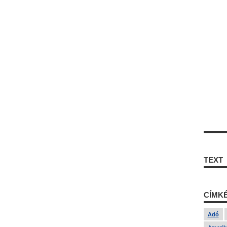
TEXT
CÍMK
Adó