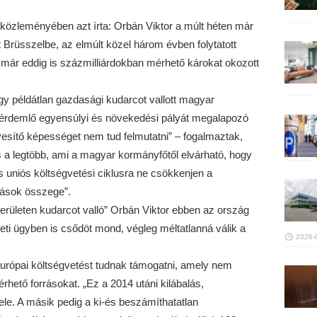
t közleményében azt írta: Orbán Viktor a múlt héten már
Brüsszelbe, az elmúlt közel három évben folytatott
már eddig is százmilliárdokban mérhető károkat okozott
y példátlan gazdasági kudarcot vallott magyar
lt érdemlő egyensúlyi és növekedési pályát megalapozó
sítő képességet nem tud felmutatni” – fogalmaztak,
 a legtöbb, ami a magyar kormányfőtől elvárható, hogy
 uniós költségvetési ciklusra ne csökkenjen a
rások összege”.
erületen kudarcot valló” Orbán Viktor ebben az ország
ti ügyben is csődöt mond, végleg méltatlanná válik a
2026-
 európai költségvetést tudnak támogatni, amely nem
hető forrásokat. „Ez a 2014 utáni kilábalás,
tele. A másik pedig a ki-és beszámíthatatlan