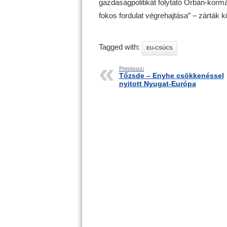
gazdaságpolitikát folytató Orbán-kormány
fokos fordulat végrehajtása” – zárták 
Tagged with:
EU-CSÚCS
Previous:
Tőzsde – Enyhe csökkenéssel
nyitott Nyugat-Európa