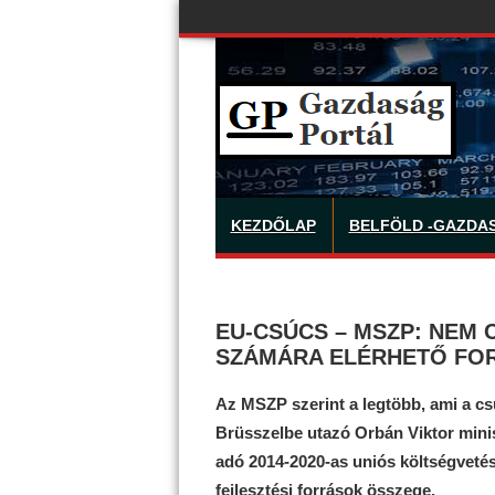
KEZDŐLAP
BELFÖLD -GAZDA
EU-CSÚCS – MSZP: NEM
SZÁMÁRA ELÉRHETŐ FO
Az MSZP szerint a legtöbb, ami a cs
Brüsszelbe utazó Orbán Viktor minis
adó 2014-2020-as uniós költségveté
fejlesztési források összege.