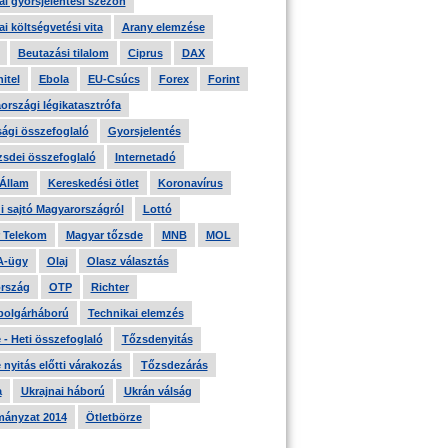
i gyorsjelentési szezon
i költségvetési vita
Arany elemzése
Beutazási tilalom
Ciprus
DAX
itel
Ebola
EU-Csúcs
Forex
Forint
országi légikatasztrófa
ági összefoglaló
Gyorsjelentés
zsdei összefoglaló
Internetadó
 Állam
Kereskedési ötlet
Koronavírus
i sajtó Magyarországról
Lottó
 Telekom
Magyar tőzsde
MNB
MOL
A-ügy
Olaj
Olasz választás
rszág
OTP
Richter
 polgárháború
Technikai elemzés
- Heti összefoglaló
Tőzsdenyitás
nyitás előtti várakozás
Tőzsdezárás
a
Ukrajnai háború
Ukrán válság
ányzat 2014
Ötletbörze