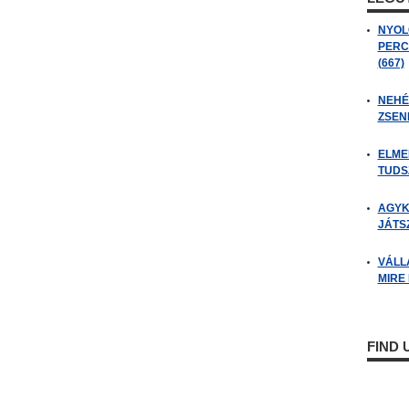
NYOL
PERC
(667)
NEHÉZ
ZSENI
ELME
TUDSZ
AGYK
JÁTSZ
VÁLL
MIRE
FIND