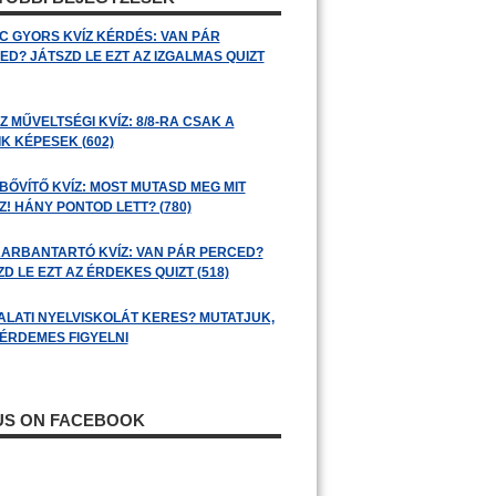
C GYORS KVÍZ KÉRDÉS: VAN PÁR
ED? JÁTSZD LE EZT AZ IZGALMAS QUIZT
 MŰVELTSÉGI KVÍZ: 8/8-RA CSAK A
K KÉPESEK (602)
BŐVÍTŐ KVÍZ: MOST MUTASD MEG MIT
! HÁNY PONTOD LETT? (780)
ARBANTARTÓ KVÍZ: VAN PÁR PERCED?
D LE EZT AZ ÉRDEKES QUIZT (518)
ALATI NYELVISKOLÁT KERES? MUTATJUK,
 ÉRDEMES FIGYELNI
 US ON FACEBOOK