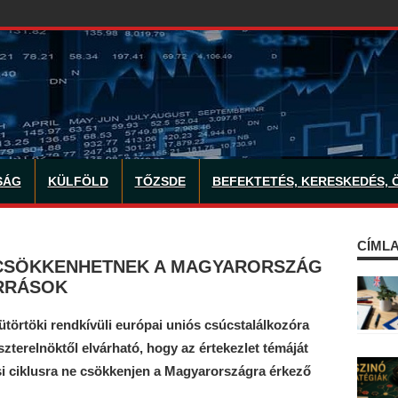
SÁG
KÜLFÖLD
TŐZSDE
BEFEKTETÉS, KERESKEDÉS, 
CÍMLA
 CSÖKKENHETNEK A MAGYARORSZÁG
RRÁSOK
ütörtöki rendkívüli európai uniós csúcstalálkozóra
zterelnöktől elvárható, hogy az értekezlet témáját
si ciklusra ne csökkenjen a Magyarországra érkező