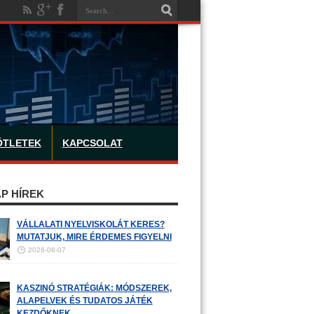
ÖTLETEK
KAPCSOLAT
P HÍREK
VÁLLALATI NYELVISKOLÁT KERES?
MUTATJUK, MIRE ÉRDEMES FIGYELNI
2026-08-07
KASZINÓ STRATÉGIÁK: MÓDSZEREK,
ALAPELVEK ÉS TUDATOS JÁTÉK
KEZDŐKNEK