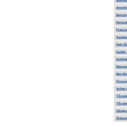
Amerika
Amerika
Benzin
Devizah
Francia
Gazdas
Heti tő
Iszlám
Külföld
Magyar
Mol-IN
Oroszo
Szíriai
Tőzsde 
Tőzsde 
Ukrajn
Önkorm