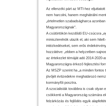
Az ellenzéki párt az MTI-hez eljuttatot
nem harcolni, hanem meghátrálni ment 
„értelmetlen szabadságharca azonban 
Magyarországnak”.
A csütörtökön kezdődő EU-csúcsra „eg
miniszterelnök utazik el, aki sem hite
intézkedéseket, sem erős érdekérvénye
hozzátéve: „ebben a helyzetben sajnos
az értekezlet témáját adó 2014-2020-as
Magyarországra érkező fejlesztési for
Az MSZP szerint ha „a minden fontos t
jövőjét évtizedekre meghatározó nemze
kormányfői posztra.
A szocialisták továbbra is csak olyan
csökkenti a Magyarország számára elér
felzárkózás és fejlődés egyik alapfelté