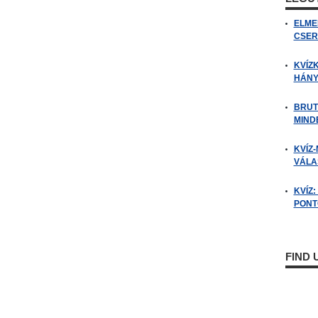
ELME
CSER
KVÍZ
HÁNY
BRUT
MIND
KVÍZ-
VÁLAS
KVÍZ
PONTO
FIND