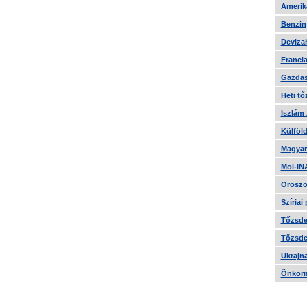
Amerika
Benzin
Devizah
Francia
Gazdas
Heti tő
Iszlám
Külföld
Magyar
Mol-IN
Oroszo
Szíriai
Tőzsde 
Tőzsde 
Ukrajn
Önkorm