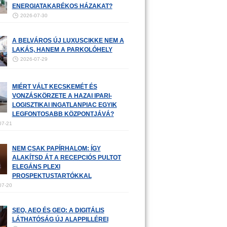
ENERGIATAKARÉKOS HÁZAKAT?
2026-07-30
A BELVÁROS ÚJ LUXUSCIKKE NEM A
LAKÁS, HANEM A PARKOLÓHELY
2026-07-29
MIÉRT VÁLT KECSKEMÉT ÉS
VONZÁSKÖRZETE A HAZAI IPARI-
LOGISZTIKAI INGATLANPIAC EGYIK
LEGFONTOSABB KÖZPONTJÁVÁ?
07-21
NEM CSAK PAPÍRHALOM: ÍGY
ALAKÍTSD ÁT A RECEPCIÓS PULTOT
ELEGÁNS PLEXI
PROSPEKTUSTARTÓKKAL
07-20
SEO, AEO ÉS GEO: A DIGITÁLIS
LÁTHATÓSÁG ÚJ ALAPPILLÉREI