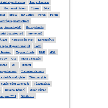
i költségvetési vita
Arany elemzése
Beutazási tilalom
Ciprus
DAX
itel
Ebola
EU-Csúcs
Forex
Forint
országi légikatasztrófa
ági összefoglaló
Gyorsjelentés
zsdei összefoglaló
Internetadó
 Állam
Kereskedési ötlet
Koronavírus
i sajtó Magyarországról
Lottó
 Telekom
Magyar tőzsde
MNB
MOL
A-ügy
Olaj
Olasz választás
rszág
OTP
Richter
 polgárháború
Technikai elemzés
- Heti összefoglaló
Tőzsdenyitás
nyitás előtti várakozás
Tőzsdezárás
a
Ukrajnai háború
Ukrán válság
ányzat 2014
Ötletbörze