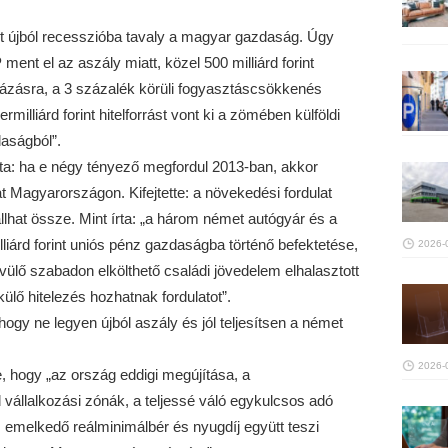
ult újból recesszióba tavaly a magyar gazdaság. Úgy
ent el az aszály miatt, közel 500 milliárd forint
uházásra, a 3 százalék körüli fogyasztáscsökkenés
milliárd forint hitelforrást vont ki a zömében külföldi
aságból”.
a: ha e négy tényező megfordul 2013-ban, akkor
t Magyarországon. Kifejtette: a növekedési fordulat
llhat össze. Mint írta: „a három német autógyár és a
illiárd forint uniós pénz gazdaságba történő befektetése,
2026-
ülő szabadon elkölthető családi jövedelem elhalasztott
ülő hitelezés hozhatnak fordulatot”.
ogy ne legyen újból aszály és jól teljesítsen a német
2026-
e, hogy „az ország eddigi megújítása, a
vállalkozási zónák, a teljessé váló egykulcsos adó
 emelkedő reálminimálbér és nyugdíj együtt teszi