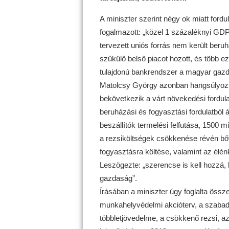
A miniszter szerint négy ok miatt ford
fogalmazott: „közel 1 százaléknyi GDP m
tervezett uniós forrás nem került ber
szűkülő belső piacot hozott, és több ezer
tulajdonú bankrendszer a magyar gazd
Matolcsy György azonban hangsúlyozt
bekövetkezik a várt növekedési fordula
beruházási és fogyasztási fordulatból á
beszállítók termelési felfutása, 1500 m
a rezsiköltségek csökkenése révén bőv
fogyasztásra költése, valamint az élénk
Leszögezte: „szerencse is kell hozzá, h
gazdaság”.
Írásában a miniszter úgy foglalta össz
munkahelyvédelmi akcióterv, a szabad 
többletjövedelme, a csökkenő rezsi, az