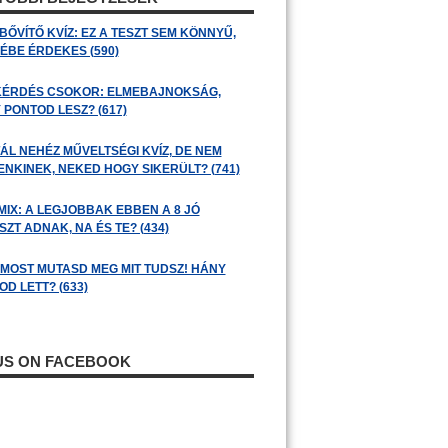
BŐVÍTŐ KVÍZ: EZ A TESZT SEM KÖNNYŰ,
ÉBE ÉRDEKES (590)
KÉRDÉS CSOKOR: ELMEBAJNOKSÁG,
 PONTOD LESZ? (617)
ÁL NEHÉZ MŰVELTSÉGI KVÍZ, DE NEM
ENKINEK, NEKED HOGY SIKERÜLT? (741)
MIX: A LEGJOBBAK EBBEN A 8 JÓ
ZT ADNAK, NA ÉS TE? (434)
: MOST MUTASD MEG MIT TUDSZ! HÁNY
D LETT? (633)
 US ON FACEBOOK