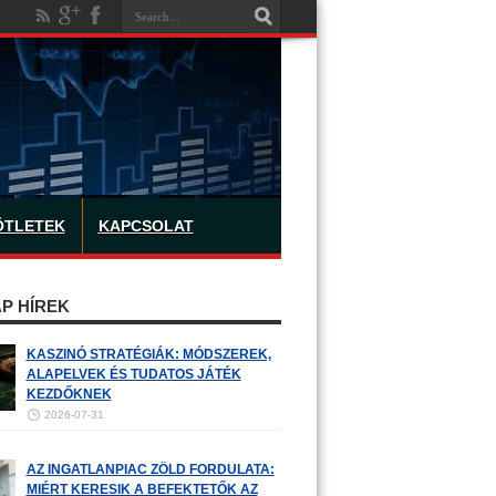
ÖTLETEK
KAPCSOLAT
P HÍREK
KASZINÓ STRATÉGIÁK: MÓDSZEREK,
ALAPELVEK ÉS TUDATOS JÁTÉK
KEZDŐKNEK
2026-07-31
AZ INGATLANPIAC ZÖLD FORDULATA:
MIÉRT KERESIK A BEFEKTETŐK AZ