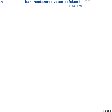
én
bankrendszerbe vetett befektetői
bizalom
LEGU