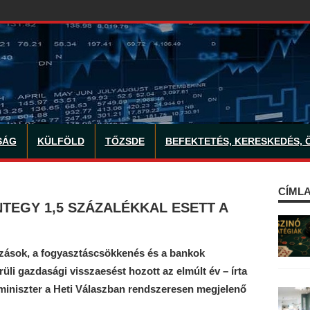
SÁG
KÜLFÖLD
TŐZSDE
BEFEKTETÉS, KERESKEDÉS, 
CÍMLA
NTEGY 1,5 SZÁZALÉKKAL ESETT A
ázások, a fogyasztáscsökkenés és a bankok
rüli gazdasági visszaesést hozott az elmúlt év – írta
iniszter a Heti Válaszban rendszeresen megjelenő