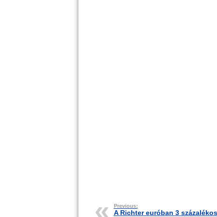
Previous:
A Richter euróban 3 százaléko