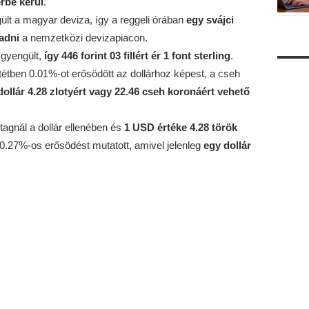
érbe kerül
.
ült a magyar deviza, így a reggeli órában
egy svájci
 adni
a nemzetközi devizapiacon.
 gyengült,
így 446 forint 03 fillért ér 1 font sterling
.
entétben 0.01%-ot erősödött az dollárhoz képest, a cseh
dollár 4.28 zlotyért vagy 22.46 cseh koronáért vehető
stagnál a dollár ellenében és
1 USD értéke 4.28 török
 0.27%-os erősödést mutatott, amivel jelenleg
egy dollár