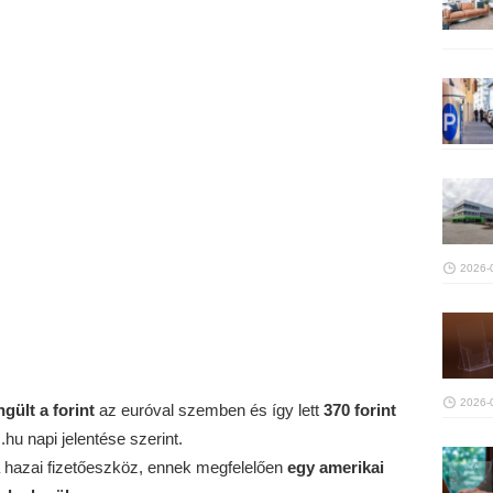
2026-
2026-
ngült
a forint
az euróval szemben és így lett
370 forint
hu napi jelentése szerint.
a hazai fizetőeszköz, ennek megfelelően
egy amerikai