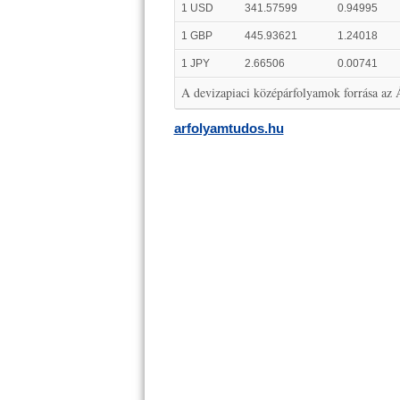
1 USD
341.57599
0.94995
1 GBP
445.93621
1.24018
1 JPY
2.66506
0.00741
A devizapiaci középárfolyamok forrása az
arfolyamtudos.hu