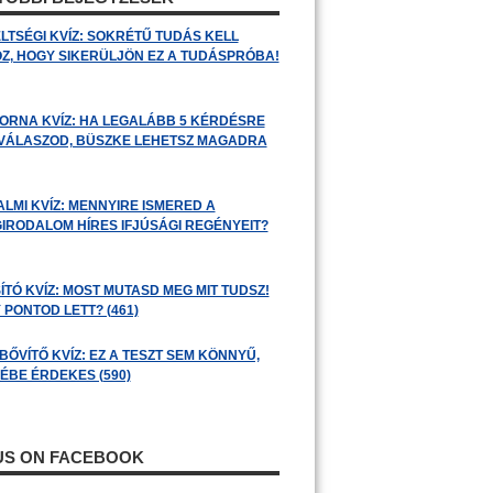
LTSÉGI KVÍZ: SOKRÉTŰ TUDÁS KELL
Z, HOGY SIKERÜLJÖN EZ A TUDÁSPRÓBA!
ORNA KVÍZ: HA LEGALÁBB 5 KÉRDÉSRE
 VÁLASZOD, BÜSZKE LEHETSZ MAGADRA
ALMI KVÍZ: MENNYIRE ISMERED A
GIRODALOM HÍRES IFJÚSÁGI REGÉNYEIT?
ÍTÓ KVÍZ: MOST MUTASD MEG MIT TUDSZ!
 PONTOD LETT? (461)
BŐVÍTŐ KVÍZ: EZ A TESZT SEM KÖNNYŰ,
ÉBE ÉRDEKES (590)
 US ON FACEBOOK