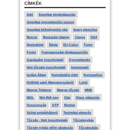
CÍMKÉK
Adó
Amerikai elnökválasztás
Amerikai gyorsjelentési szezon
Amerikai költségvetési vita
Arany elemzése
Benzin
Beutazási tilalom
Ciprus
DAX
Devizahitel
Ebola
EU-Csúcs
Forex
Forint
Franciaországi légikatasztrófa
Gazdasági összefoglaló
Gyorsjelentés
Heti tőzsdei összefoglaló
Internetadó
Iszlám Állam
Kereskedési ötlet
Koronavírus
Külföldi sajtó Magyarországról
Lottó
Magyar Telekom
Magyar tőzsde
MNB
MOL
Mol-INA-ügy
Olaj
Olasz választás
Oroszország
OTP
Richter
Szíriai polgárháború
Technikai elemzés
Tőzsde - Heti összefoglaló
Tőzsdenyitás
Tőzsde nyitás előtti várakozás
Tőzsdezárás