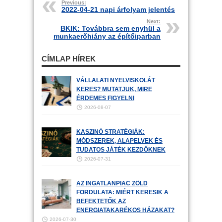
Previous:
2022-04-21 napi árfolyam jelentés
Next:
BKIK: Továbbra sem enyhül a
munkaerőhiány az építőiparban
CÍMLAP HÍREK
VÁLLALATI NYELVISKOLÁT
KERES? MUTATJUK, MIRE
ÉRDEMES FIGYELNI
2026-08-07
KASZINÓ STRATÉGIÁK:
MÓDSZEREK, ALAPELVEK ÉS
TUDATOS JÁTÉK KEZDŐKNEK
2026-07-31
AZ INGATLANPIAC ZÖLD
FORDULATA: MIÉRT KERESIK A
BEFEKTETŐK AZ
ENERGIATAKARÉKOS HÁZAKAT?
2026-07-30