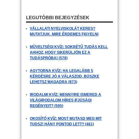
LEGUTÓBBI BEJEGYZÉSEK
VÁLLALATI NYELVISKOLÁT KERES?
MUTATJUK, MIRE ÉRDEMES FIGYELNI
MŰVELTSÉGI KVÍZ: SOKRÉTŰ TUDÁS KELL
AHHOZ, HOGY SIKERÜLJÖN EZ A
TUDÁSPRÓBA! (578)
AGYTORNA KVÍZ: HA LEGALÁBB 5
KÉRDÉSRE JÓ A VÁLASZOD, BÜSZKE
LEHETSZ MAGADRA (873)
IRODALMI KVÍZ: MENNYIRE ISMERED A
VILÁGIRODALOM HÍRES IFJÚSÁGI
REGÉNYEIT? (595)
OKOSÍTÓ KVÍZ: MOST MUTASD MEG MIT
TUDSZ! HÁNY PONTOD LETT? (461)