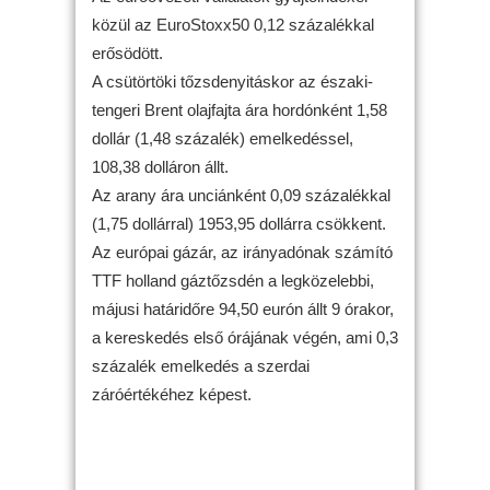
közül az EuroStoxx50 0,12 százalékkal
erősödött.
A csütörtöki tőzsdenyitáskor az északi-
tengeri Brent olajfajta ára hordónként 1,58
dollár (1,48 százalék) emelkedéssel,
108,38 dolláron állt.
Az arany ára unciánként 0,09 százalékkal
(1,75 dollárral) 1953,95 dollárra csökkent.
Az európai gázár, az irányadónak számító
TTF holland gáztőzsdén a legközelebbi,
májusi határidőre 94,50 eurón állt 9 órakor,
a kereskedés első órájának végén, ami 0,3
százalék emelkedés a szerdai
záróértékéhez képest.