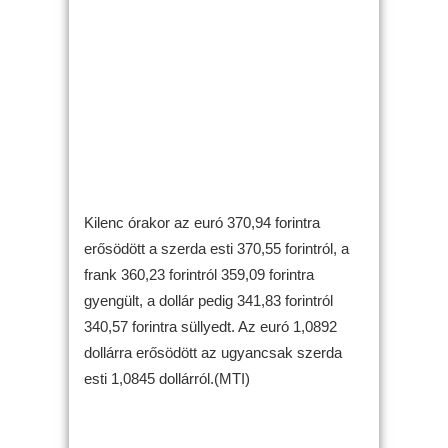
Kilenc órakor az euró 370,94 forintra
erősödött a szerda esti 370,55 forintról, a
frank 360,23 forintról 359,09 forintra
gyengült, a dollár pedig 341,83 forintról
340,57 forintra süllyedt. Az euró 1,0892
dollárra erősödött az ugyancsak szerda
esti 1,0845 dollárról.(MTI)