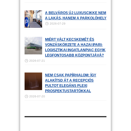
A BELVÁROS ÚJ LUXUSCIKKE NEM
A LAKÁS, HANEM A PARKOLÓHELY
2026-07-29
MIÉRT VÁLT KECSKEMÉT ÉS
VONZÁSKÖRZETE A HAZAI IPARI-
LOGISZTIKAI INGATLANPIAC EGYIK
LEGFONTOSABB KÖZPONTJÁVÁ?
2026-07-21
NEM CSAK PAPÍRHALOM: ÍGY
ALAKÍTSD ÁT A RECEPCIÓS
PULTOT ELEGÁNS PLEXI
PROSPEKTUSTARTÓKKAL
2026-07-20