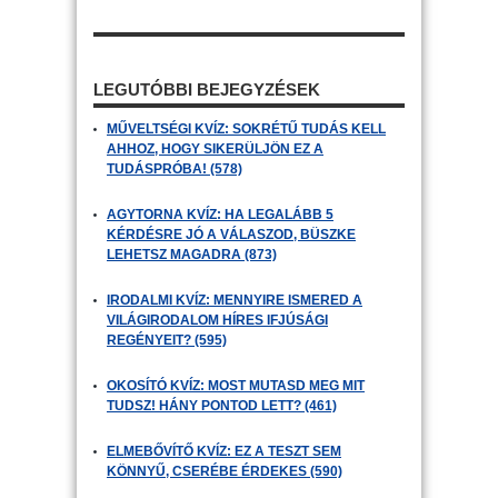
LEGUTÓBBI BEJEGYZÉSEK
MŰVELTSÉGI KVÍZ: SOKRÉTŰ TUDÁS KELL
AHHOZ, HOGY SIKERÜLJÖN EZ A
TUDÁSPRÓBA! (578)
AGYTORNA KVÍZ: HA LEGALÁBB 5
KÉRDÉSRE JÓ A VÁLASZOD, BÜSZKE
LEHETSZ MAGADRA (873)
IRODALMI KVÍZ: MENNYIRE ISMERED A
VILÁGIRODALOM HÍRES IFJÚSÁGI
REGÉNYEIT? (595)
OKOSÍTÓ KVÍZ: MOST MUTASD MEG MIT
TUDSZ! HÁNY PONTOD LETT? (461)
ELMEBŐVÍTŐ KVÍZ: EZ A TESZT SEM
KÖNNYŰ, CSERÉBE ÉRDEKES (590)