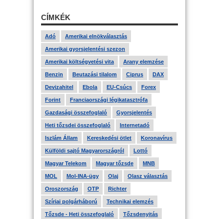
CÍMKÉK
Adó
Amerikai elnökválasztás
Amerikai gyorsjelentési szezon
Amerikai költségvetési vita
Arany elemzése
Benzin
Beutazási tilalom
Ciprus
DAX
Devizahitel
Ebola
EU-Csúcs
Forex
Forint
Franciaországi légikatasztrófa
Gazdasági összefoglaló
Gyorsjelentés
Heti tőzsdei összefoglaló
Internetadó
Iszlám Állam
Kereskedési ötlet
Koronavírus
Külföldi sajtó Magyarországról
Lottó
Magyar Telekom
Magyar tőzsde
MNB
MOL
Mol-INA-ügy
Olaj
Olasz választás
Oroszország
OTP
Richter
Szíriai polgárháború
Technikai elemzés
Tőzsde - Heti összefoglaló
Tőzsdenyitás