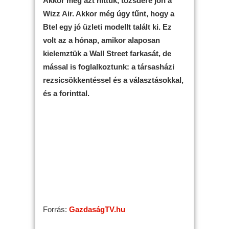
Akkor még azt hittük, tőzsdére jön a
Wizz Air. Akkor még úgy tűnt, hogy a
Btel egy jó üzleti modellt talált ki. Ez
volt az a hónap, amikor alaposan
kielemztük a Wall Street farkasát, de
mással is foglalkoztunk: a társasházi
rezsicsökkentéssel és a választásokkal,
és a forinttal.
Forrás:
GazdaságTV.hu