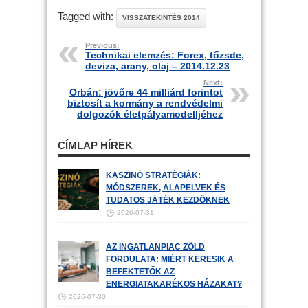
Tagged with:
VISSZATEKINTÉS 2014
Previous:
Technikai elemzés: Forex, tőzsde,
deviza, arany, olaj – 2014.12.23
Next:
Orbán: jövőre 44 milliárd forintot
biztosít a kormány a rendvédelmi
dolgozók életpályamodelljéhez
CÍMLAP HÍREK
KASZINÓ STRATÉGIÁK:
MÓDSZEREK, ALAPELVEK ÉS
TUDATOS JÁTÉK KEZDŐKNEK
2026-07-31
AZ INGATLANPIAC ZÖLD
FORDULATA: MIÉRT KERESIK A
BEFEKTETŐK AZ
ENERGIATAKARÉKOS HÁZAKAT?
2026-07-30