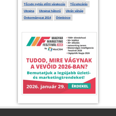
Tőzsde nyitás előtti várakozás
Tőzsdezárás
Ukrajna
Ukrajnai háború
Ukrán válság
Önkormányzat 2014
Ötletbörze