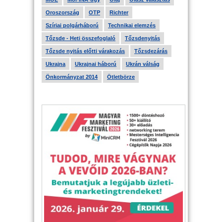
Oroszország
OTP
Richter
Szíriai polgárháború
Technikai elemzés
Tőzsde - Heti összefoglaló
Tőzsdenyitás
Tőzsde nyitás előtti várakozás
Tőzsdezárás
Ukrajna
Ukrajnai háború
Ukrán válság
Önkormányzat 2014
Ötletbörze