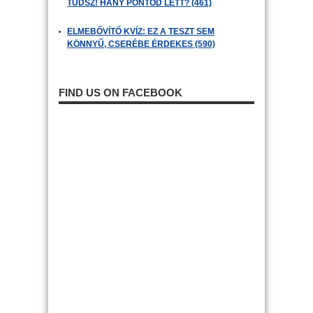
TUDSZ! HÁNY PONTOD LETT? (461)
ELMEBŐVÍTŐ KVÍZ: EZ A TESZT SEM
KÖNNYŰ, CSERÉBE ÉRDEKES (590)
FIND US ON FACEBOOK