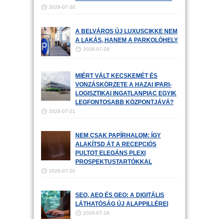
2026-07-30
A BELVÁROS ÚJ LUXUSCIKKE NEM
A LAKÁS, HANEM A PARKOLÓHELY
2026-07-29
MIÉRT VÁLT KECSKEMÉT ÉS
VONZÁSKÖRZETE A HAZAI IPARI-
LOGISZTIKAI INGATLANPIAC EGYIK
LEGFONTOSABB KÖZPONTJÁVÁ?
2026-07-21
NEM CSAK PAPÍRHALOM: ÍGY
ALAKÍTSD ÁT A RECEPCIÓS
PULTOT ELEGÁNS PLEXI
PROSPEKTUSTARTÓKKAL
2026-07-20
SEO, AEO ÉS GEO: A DIGITÁLIS
LÁTHATÓSÁG ÚJ ALAPPILLÉREI
2026-07-16