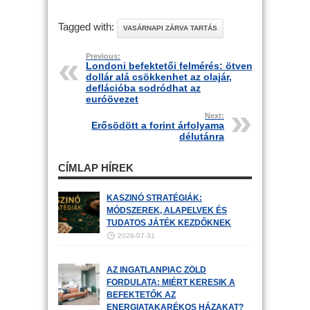
Tagged with:
VASÁRNAPI ZÁRVA TARTÁS
Previous:
Londoni befektetői felmérés: ötven
dollár alá csökkenhet az olajár,
deflációba sodródhat az
euróövezet
Next:
Erősödött a forint árfolyama
délutánra
CÍMLAP HÍREK
KASZINÓ STRATÉGIÁK:
MÓDSZEREK, ALAPELVEK ÉS
TUDATOS JÁTÉK KEZDŐKNEK
2026-07-31
AZ INGATLANPIAC ZÖLD
FORDULATA: MIÉRT KERESIK A
BEFEKTETŐK AZ
ENERGIATAKARÉKOS HÁZAKAT?