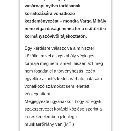
vasárnapi nyitva tartásának
korlátozására vonatkozó
kezdeményezést – mondta Varga Mihály
nemzetgazdasági miniszter a csütörtöki
kormányszóvivői tájékoztatón.
Egy kérdésre válaszolva a miniszter
közölte: mivel a jogszabály végleges
formája még nem ismert, hiszen azt még
nem fogadta el a törvényhozás, ezért
egyelőre az intézkedés várható hatására
vonatkozó számokat sem lehetett
véglegesíteni.
Megjegyezte ugyanakkor, hogy az egyik
szakszervezet korábbi közlése szerint a
kereskedelemben jelenleg is
munkaerőhiány van.(MTI)