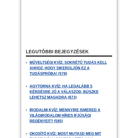
LEGUTÓBBI BEJEGYZÉSEK
MŰVELTSÉGI KVÍZ: SOKRÉTŰ TUDÁS KELL
AHHOZ, HOGY SIKERÜLJÖN EZ A
TUDÁSPRÓBA! (578)
AGYTORNA KVÍZ: HA LEGALÁBB 5
KÉRDÉSRE JÓ A VÁLASZOD, BÜSZKE
LEHETSZ MAGADRA (873)
IRODALMI KVÍZ: MENNYIRE ISMERED A
VILÁGIRODALOM HÍRES IFJÚSÁGI
REGÉNYEIT? (595)
OKOSÍTÓ KVÍZ: MOST MUTASD MEG MIT