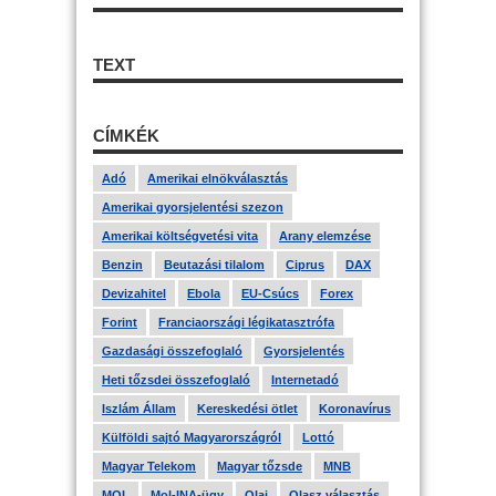
TEXT
CÍMKÉK
Adó
Amerikai elnökválasztás
Amerikai gyorsjelentési szezon
Amerikai költségvetési vita
Arany elemzése
Benzin
Beutazási tilalom
Ciprus
DAX
Devizahitel
Ebola
EU-Csúcs
Forex
Forint
Franciaországi légikatasztrófa
Gazdasági összefoglaló
Gyorsjelentés
Heti tőzsdei összefoglaló
Internetadó
Iszlám Állam
Kereskedési ötlet
Koronavírus
Külföldi sajtó Magyarországról
Lottó
Magyar Telekom
Magyar tőzsde
MNB
MOL
Mol-INA-ügy
Olaj
Olasz választás