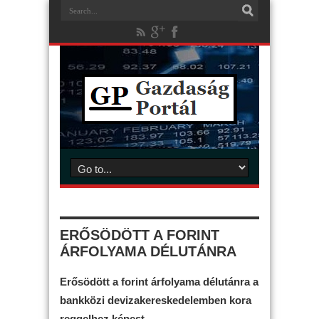
ERŐSÖDÖTT A FORINT
ÁRFOLYAMA DÉLUTÁNRA
Erősödött a forint árfolyama délutánra a
bankközi devizakereskedelemben kora
reggelhez képest.