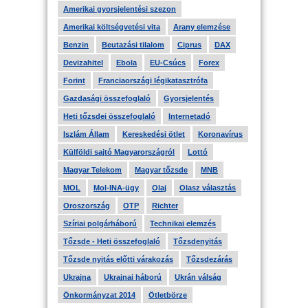
Amerikai gyorsjelentési szezon
Amerikai költségvetési vita
Arany elemzése
Benzin
Beutazási tilalom
Ciprus
DAX
Devizahitel
Ebola
EU-Csúcs
Forex
Forint
Franciaországi légikatasztrófa
Gazdasági összefoglaló
Gyorsjelentés
Heti tőzsdei összefoglaló
Internetadó
Iszlám Állam
Kereskedési ötlet
Koronavírus
Külföldi sajtó Magyarországról
Lottó
Magyar Telekom
Magyar tőzsde
MNB
MOL
Mol-INA-ügy
Olaj
Olasz választás
Oroszország
OTP
Richter
Szíriai polgárháború
Technikai elemzés
Tőzsde - Heti összefoglaló
Tőzsdenyitás
Tőzsde nyitás előtti várakozás
Tőzsdezárás
Ukrajna
Ukrajnai háború
Ukrán válság
Önkormányzat 2014
Ötletbörze