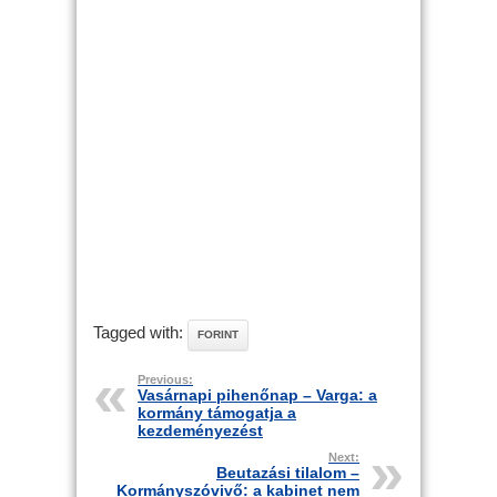
Tagged with:
FORINT
Previous:
Vasárnapi pihenőnap – Varga: a
kormány támogatja a
kezdeményezést
Next:
Beutazási tilalom –
Kormányszóvivő: a kabinet nem