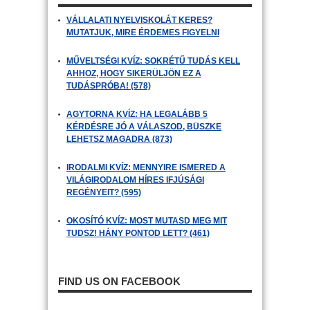
VÁLLALATI NYELVISKOLÁT KERES?
MUTATJUK, MIRE ÉRDEMES FIGYELNI
MŰVELTSÉGI KVÍZ: SOKRÉTŰ TUDÁS KELL
AHHOZ, HOGY SIKERÜLJÖN EZ A
TUDÁSPRÓBA! (578)
AGYTORNA KVÍZ: HA LEGALÁBB 5
KÉRDÉSRE JÓ A VÁLASZOD, BÜSZKE
LEHETSZ MAGADRA (873)
IRODALMI KVÍZ: MENNYIRE ISMERED A
VILÁGIRODALOM HÍRES IFJÚSÁGI
REGÉNYEIT? (595)
OKOSÍTÓ KVÍZ: MOST MUTASD MEG MIT
TUDSZ! HÁNY PONTOD LETT? (461)
FIND US ON FACEBOOK