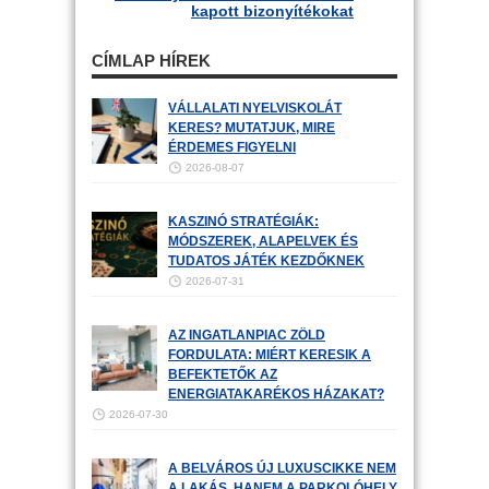
kapott bizonyítékokat
CÍMLAP HÍREK
VÁLLALATI NYELVISKOLÁT
KERES? MUTATJUK, MIRE
ÉRDEMES FIGYELNI
2026-08-07
KASZINÓ STRATÉGIÁK:
MÓDSZEREK, ALAPELVEK ÉS
TUDATOS JÁTÉK KEZDŐKNEK
2026-07-31
AZ INGATLANPIAC ZÖLD
FORDULATA: MIÉRT KERESIK A
BEFEKTETŐK AZ
ENERGIATAKARÉKOS HÁZAKAT?
2026-07-30
A BELVÁROS ÚJ LUXUSCIKKE NEM
A LAKÁS, HANEM A PARKOLÓHELY