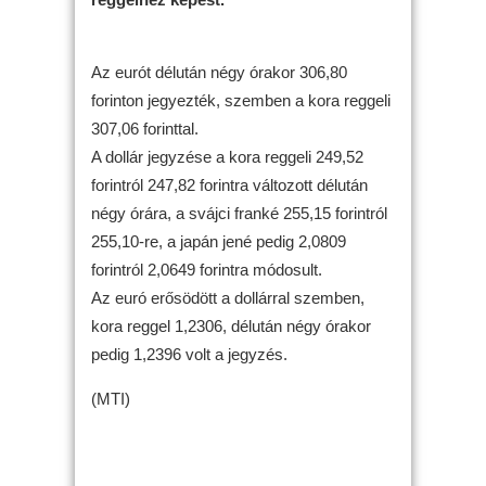
Az eurót délután négy órakor 306,80
forinton jegyezték, szemben a kora reggeli
307,06 forinttal.
A dollár jegyzése a kora reggeli 249,52
forintról 247,82 forintra változott délután
négy órára, a svájci franké 255,15 forintról
255,10-re, a japán jené pedig 2,0809
forintról 2,0649 forintra módosult.
Az euró erősödött a dollárral szemben,
kora reggel 1,2306, délután négy órakor
pedig 1,2396 volt a jegyzés.
(MTI)