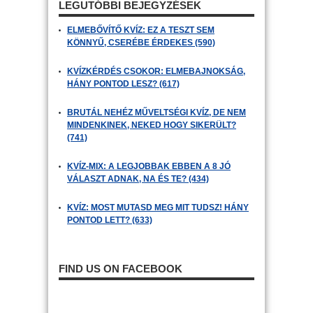
LEGUTÓBBI BEJEGYZÉSEK
ELMEBŐVÍTŐ KVÍZ: EZ A TESZT SEM
KÖNNYŰ, CSERÉBE ÉRDEKES (590)
KVÍZKÉRDÉS CSOKOR: ELMEBAJNOKSÁG,
HÁNY PONTOD LESZ? (617)
BRUTÁL NEHÉZ MŰVELTSÉGI KVÍZ, DE NEM
MINDENKINEK, NEKED HOGY SIKERÜLT?
(741)
KVÍZ-MIX: A LEGJOBBAK EBBEN A 8 JÓ
VÁLASZT ADNAK, NA ÉS TE? (434)
KVÍZ: MOST MUTASD MEG MIT TUDSZ! HÁNY
PONTOD LETT? (633)
FIND US ON FACEBOOK