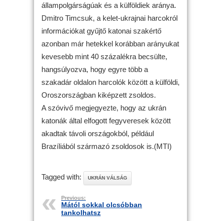
állampolgárságúak és a külföldiek aránya.
Dmitro Timcsuk, a kelet-ukrajnai harcokról
információkat gyűjtő katonai szakértő
azonban már hetekkel korábban arányukat
kevesebb mint 40 százalékra becsülte,
hangsúlyozva, hogy egyre több a
szakadár oldalon harcolók között a külföldi,
Oroszországban kiképzett zsoldos.
A szóvivő megjegyezte, hogy az ukrán
katonák által elfogott fegyveresek között
akadtak távoli országokból, például
Brazíliából származó zsoldosok is.(MTI)
Tagged with:
UKRÁN VÁLSÁG
Previous:
Mától sokkal olcsóbban
tankolhatsz