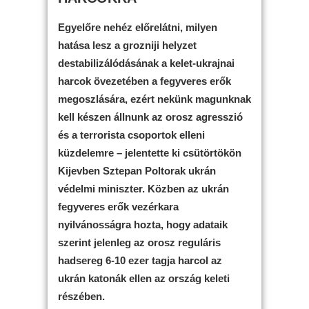
Egyelőre nehéz előrelátni, milyen
hatása lesz a grozniji helyzet
destabilizálódásának a kelet-ukrajnai
harcok övezetében a fegyveres erők
megoszlására, ezért nekünk magunknak
kell készen állnunk az orosz agresszió
és a terrorista csoportok elleni
küzdelemre – jelentette ki csütörtökön
Kijevben Sztepan Poltorak ukrán
védelmi miniszter. Közben az ukrán
fegyveres erők vezérkara
nyilvánosságra hozta, hogy adataik
szerint jelenleg az orosz reguláris
hadsereg 6-10 ezer tagja harcol az
ukrán katonák ellen az ország keleti
részében.