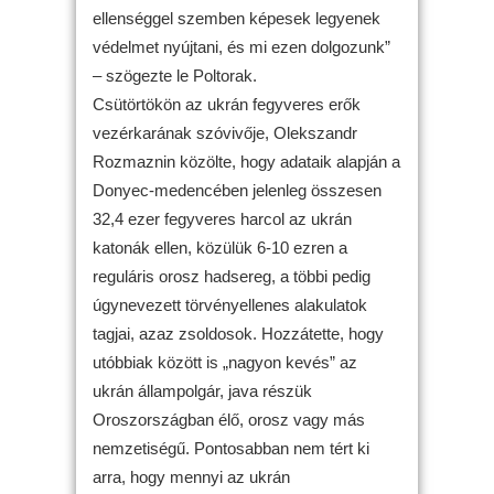
ellenséggel szemben képesek legyenek
védelmet nyújtani, és mi ezen dolgozunk”
– szögezte le Poltorak.
Csütörtökön az ukrán fegyveres erők
vezérkarának szóvivője, Olekszandr
Rozmaznin közölte, hogy adataik alapján a
Donyec-medencében jelenleg összesen
32,4 ezer fegyveres harcol az ukrán
katonák ellen, közülük 6-10 ezren a
reguláris orosz hadsereg, a többi pedig
úgynevezett törvényellenes alakulatok
tagjai, azaz zsoldosok. Hozzátette, hogy
utóbbiak között is „nagyon kevés” az
ukrán állampolgár, java részük
Oroszországban élő, orosz vagy más
nemzetiségű. Pontosabban nem tért ki
arra, hogy mennyi az ukrán