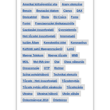
Amerikai költségvetési vita
Arany elemzése
Benzin
Beutazási tilalom
Ciprus
DAX
Devizahitel
Ebola
EU-Csúcs
Forex
Forint
Franciaországi légikatasztrófa
Gazdasági összefoglaló
Gyorsjelentés
Heti tőzsdei összefoglaló
Internetadó
Iszlám Állam
Kereskedési ötlet
Koronavírus
Külföldi sajtó Magyarországról
Lottó
Magyar Telekom
Magyar tőzsde
MNB
MOL
Mol-INA-ügy
Olaj
Olasz választás
Oroszország
OTP
Richter
Szíriai polgárháború
Technikai elemzés
Tőzsde - Heti összefoglaló
Tőzsdenyitás
Tőzsde nyitás előtti várakozás
Tőzsdezárás
Ukrajna
Ukrajnai háború
Ukrán válság
Önkormányzat 2014
Ötletbörze