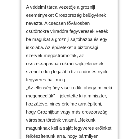
A védelmi tárca vezetője a grozniji
eseményeket Oroszország belügyének
nevezte. A csecsen fővárosban
csütörtökre virradóra fegyveresek vették
be magukat a grozniji sajtóházba és egy
iskolába. Az épületeket a biztonsági
szervek megostromolták, az
összecsapásban ukrán sajtójelenések
szerint eddig legalább tíz rendőr és nyolc
fegyveres halt meg.
„Az ellenség úgy viselkedik, ahogy mi neki
megengedjük” – jelentette ki a miniszter,
hozzátéve, nincs értelme arra építeni,
hogy Groznijban vagy más oroszországi
városban történik valami. „Nekünk
magunknak kell a saját fegyveres erőinket
felkészítenünk arra, hogy bármilyen