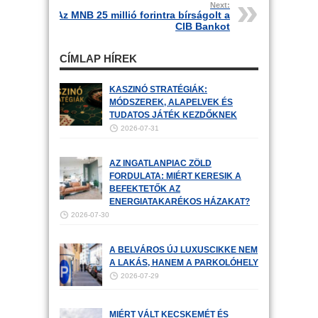
Next:
Az MNB 25 millió forintra bírságolt a
CIB Bankot
CÍMLAP HÍREK
KASZINÓ STRATÉGIÁK:
MÓDSZEREK, ALAPELVEK ÉS
TUDATOS JÁTÉK KEZDŐKNEK
2026-07-31
AZ INGATLANPIAC ZÖLD
FORDULATA: MIÉRT KERESIK A
BEFEKTETŐK AZ
ENERGIATAKARÉKOS HÁZAKAT?
2026-07-30
A BELVÁROS ÚJ LUXUSCIKKE NEM
A LAKÁS, HANEM A PARKOLÓHELY
2026-07-29
MIÉRT VÁLT KECSKEMÉT ÉS