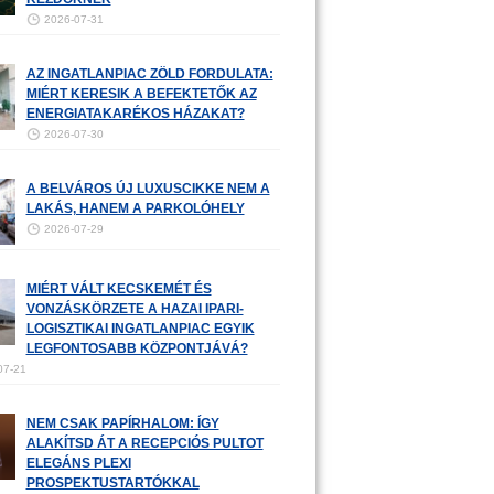
2026-07-31
AZ INGATLANPIAC ZÖLD FORDULATA:
MIÉRT KERESIK A BEFEKTETŐK AZ
ENERGIATAKARÉKOS HÁZAKAT?
2026-07-30
A BELVÁROS ÚJ LUXUSCIKKE NEM A
LAKÁS, HANEM A PARKOLÓHELY
2026-07-29
MIÉRT VÁLT KECSKEMÉT ÉS
VONZÁSKÖRZETE A HAZAI IPARI-
LOGISZTIKAI INGATLANPIAC EGYIK
LEGFONTOSABB KÖZPONTJÁVÁ?
07-21
NEM CSAK PAPÍRHALOM: ÍGY
ALAKÍTSD ÁT A RECEPCIÓS PULTOT
ELEGÁNS PLEXI
PROSPEKTUSTARTÓKKAL