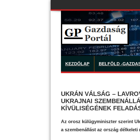
KEZDŐLAP
BELFÖLD -GAZDA
UKRÁN VÁLSÁG – LAVROV
UKRAJNAI SZEMBENÁLL
KÍVÜLISÉGÉNEK FELADÁ
Az orosz külügyminiszter szerint Uk
a szembenállást az ország délkeleti 