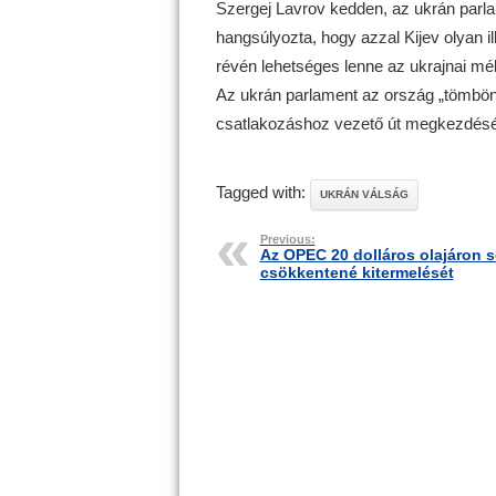
Szergej Lavrov kedden, az ukrán parla
hangsúlyozta, hogy azzal Kijev olyan il
révén lehetséges lenne az ukrajnai mél
Az ukrán parlament az ország „tömbön 
csatlakozáshoz vezető út megkezdésér
Tagged with:
UKRÁN VÁLSÁG
Previous:
Az OPEC 20 dolláros olajáron 
csökkentené kitermelését