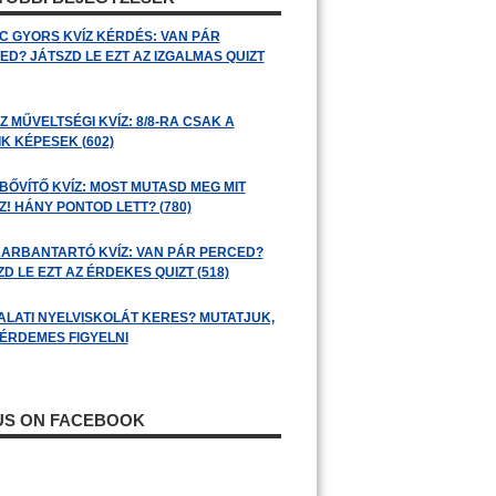
C GYORS KVÍZ KÉRDÉS: VAN PÁR
ED? JÁTSZD LE EZT AZ IZGALMAS QUIZT
 MŰVELTSÉGI KVÍZ: 8/8-RA CSAK A
K KÉPESEK (602)
BŐVÍTŐ KVÍZ: MOST MUTASD MEG MIT
! HÁNY PONTOD LETT? (780)
ARBANTARTÓ KVÍZ: VAN PÁR PERCED?
D LE EZT AZ ÉRDEKES QUIZT (518)
ALATI NYELVISKOLÁT KERES? MUTATJUK,
 ÉRDEMES FIGYELNI
 US ON FACEBOOK