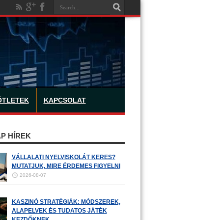
ÖTLETEK
KAPCSOLAT
P HÍREK
VÁLLALATI NYELVISKOLÁT KERES?
MUTATJUK, MIRE ÉRDEMES FIGYELNI
2026-08-07
KASZINÓ STRATÉGIÁK: MÓDSZEREK,
ALAPELVEK ÉS TUDATOS JÁTÉK
KEZDŐKNEK