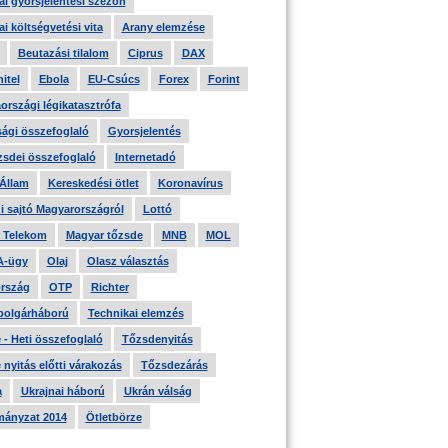
i gyorsjelentési szezon
i költségvetési vita
Arany elemzése
Beutazási tilalom
Ciprus
DAX
itel
Ebola
EU-Csúcs
Forex
Forint
országi légikatasztrófa
ági összefoglaló
Gyorsjelentés
zsdei összefoglaló
Internetadó
 Állam
Kereskedési ötlet
Koronavírus
i sajtó Magyarországról
Lottó
 Telekom
Magyar tőzsde
MNB
MOL
A-ügy
Olaj
Olasz választás
rszág
OTP
Richter
 polgárháború
Technikai elemzés
- Heti összefoglaló
Tőzsdenyitás
nyitás előtti várakozás
Tőzsdezárás
a
Ukrajnai háború
Ukrán válság
ányzat 2014
Ötletbörze