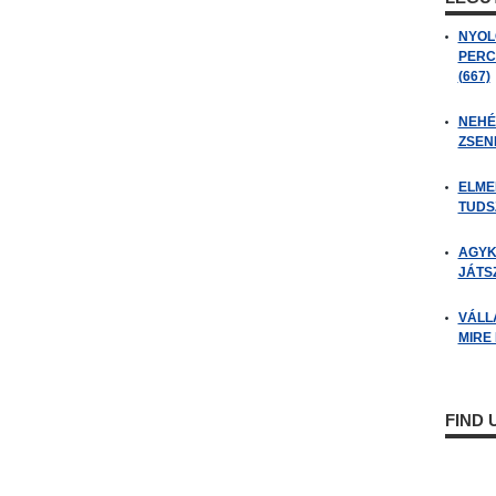
NYOL
PERC
(667)
NEHÉZ
ZSENI
ELME
TUDSZ
AGYK
JÁTSZ
VÁLL
MIRE
FIND