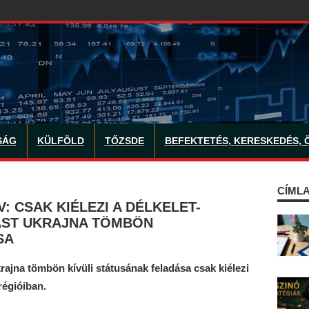
SÁG
KÜLFÖLD
TŐZSDE
BEFEKTETÉS, KERESKEDÉS, 
CÍMLA
: CSAK KIÉLEZI A DÉLKELET-
ÁST UKRAJNA TÖMBÖN
SA
rajna tömbön kívüli státusának feladása csak kiélezi
régióiban.