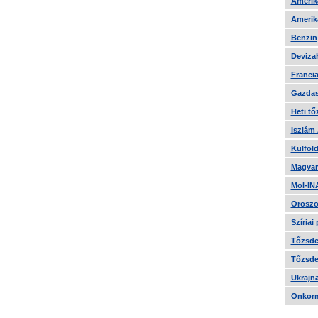
Amerika
Amerika
Benzin
Devizah
Francia
Gazdas
Heti tő
Iszlám
Külföld
Magyar
Mol-IN
Oroszo
Szíriai
Tőzsde 
Tőzsde 
Ukrajn
Önkorm