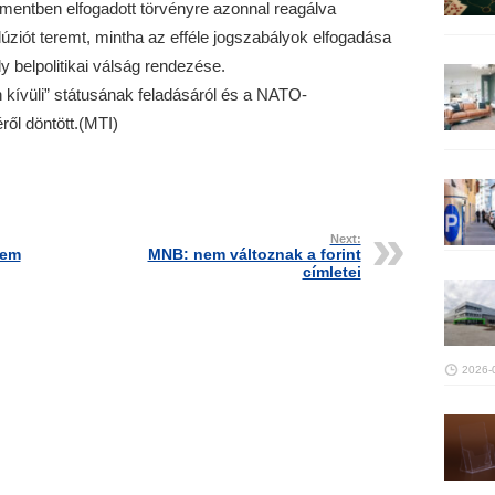
mentben elfogadott törvényre azonnal reagálva
lúziót teremt, mintha az efféle jogszabályok elfogadása
y belpolitikai válság rendezése.
kívüli” státusának feladásáról és a NATO-
ől döntött.(MTI)
Next:
sem
MNB: nem változnak a forint
címletei
2026-