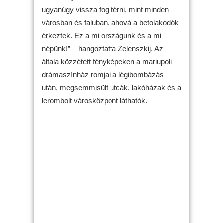
ugyanúgy vissza fog térni, mint minden
városban és faluban, ahová a betolakodók
érkeztek. Ez a mi országunk és a mi
népünk!” – hangoztatta Zelenszkij. Az
általa közzétett fényképeken a mariupoli
drámaszínház romjai a légibombázás
után, megsemmisült utcák, lakóházak és a
lerombolt városközpont láthatók.