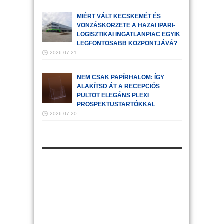
MIÉRT VÁLT KECSKEMÉT ÉS
VONZÁSKÖRZETE A HAZAI IPARI-
LOGISZTIKAI INGATLANPIAC EGYIK
LEGFONTOSABB KÖZPONTJÁVÁ?
2026-07-21
NEM CSAK PAPÍRHALOM: ÍGY
ALAKÍTSD ÁT A RECEPCIÓS
PULTOT ELEGÁNS PLEXI
PROSPEKTUSTARTÓKKAL
2026-07-20