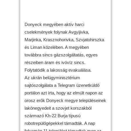
Donyeck megyében aktív harci
cselekmények folynak Avgyijivka,
Marjinka, Krasznohorivka, Szvjatohirszka
és Liman közelében. A megyében
továbbra sincs gázszolgáltatás, egyes
részeiben áram és ivóvíz sincs.
Folytatódik a lakosság evakuálása.
Az ukrán belügyminisztérium
sajtószolgálata a Telegram üzenetküldő
portálon azt írta, hogy az elmúlt napon az
orosz erők Donyeck megye településeinek
lakónegyedeit a szovjet korszakból
származó Kh-22 Burja típusú
robotrepülőgépekkel támadták. A nap
folyamán 11 települést támadtak meg az