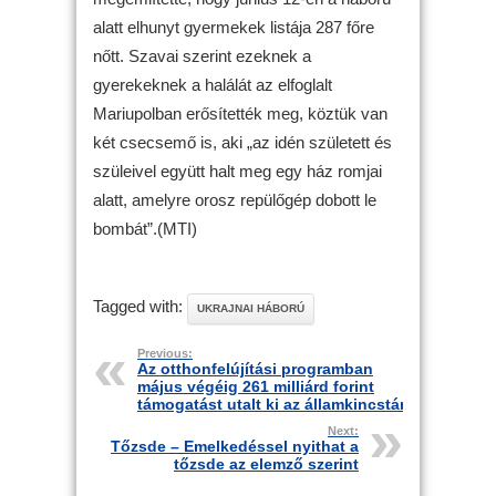
alatt elhunyt gyermekek listája 287 főre
nőtt. Szavai szerint ezeknek a
gyerekeknek a halálát az elfoglalt
Mariupolban erősítették meg, köztük van
két csecsemő is, aki „az idén született és
szüleivel együtt halt meg egy ház romjai
alatt, amelyre orosz repülőgép dobott le
bombát”.(MTI)
Tagged with:
UKRAJNAI HÁBORÚ
Previous:
Az otthonfelújítási programban
május végéig 261 milliárd forint
támogatást utalt ki az államkincstár
Next:
Tőzsde – Emelkedéssel nyithat a
tőzsde az elemző szerint