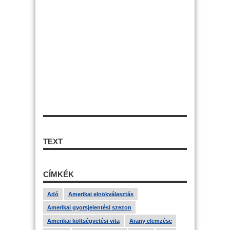
TEXT
CÍMKÉK
Adó
Amerikai elnökválasztás
Amerikai gyorsjelentési szezon
Amerikai költségvetési vita
Arany elemzése