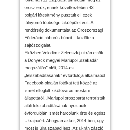
orosz erők, ennek következtében 43
polgári létesítmény pusztult el, ezek
túlnyomó többsége lakóépület volt. A
rendőrség dokumentálta az Oroszországi
Föderáció háborús bűneit – közölte a
sajtószolgálat.
Eközben Volodimir Zelenszkij ukrán elnök
a Donyeck megyei Mariupol „szakadár
megszállás” alóli, 2014-es
„felszabadításának” évfordulója alkalmából
Facebook-oldalán fotókat tett közzé az
ismét elfoglalt kikötőváros mostani
állapotáról. „Mariupol oroszbarát terroristák
alóli felszabadításának nyolcadik
évfordulóján ismét harcolunk érte és egész
Ukrajnáért. Ahogyan akkor, 2014-ben, úgy
most is újra szabad lesz. Az ukrán zászló