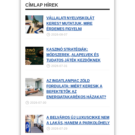
CÍMLAP HÍREK
VÁLLALATI NYELVISKOLÁT
KERES? MUTATJUK, MIRE
ÉRDEMES FIGYELNI
2026-08-07
KASZINÓ STRATÉGIÁK:
MÓDSZEREK, ALAPELVEK ÉS
TUDATOS JÁTÉK KEZDŐKNEK
2026-07-31
AZ INGATLANPIAC ZÖLD
FORDULATA: MIÉRT KERESIK A
BEFEKTETŐK AZ
ENERGIATAKARÉKOS HÁZAKAT?
2026-07-30
A BELVÁROS ÚJ LUXUSCIKKE NEM
A LAKÁS, HANEM A PARKOLÓHELY
2026-07-29