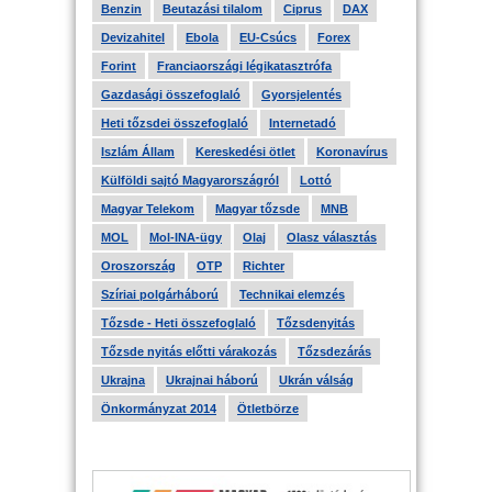
Benzin
Beutazási tilalom
Ciprus
DAX
Devizahitel
Ebola
EU-Csúcs
Forex
Forint
Franciaországi légikatasztrófa
Gazdasági összefoglaló
Gyorsjelentés
Heti tőzsdei összefoglaló
Internetadó
Iszlám Állam
Kereskedési ötlet
Koronavírus
Külföldi sajtó Magyarországról
Lottó
Magyar Telekom
Magyar tőzsde
MNB
MOL
Mol-INA-ügy
Olaj
Olasz választás
Oroszország
OTP
Richter
Szíriai polgárháború
Technikai elemzés
Tőzsde - Heti összefoglaló
Tőzsdenyitás
Tőzsde nyitás előtti várakozás
Tőzsdezárás
Ukrajna
Ukrajnai háború
Ukrán válság
Önkormányzat 2014
Ötletbörze