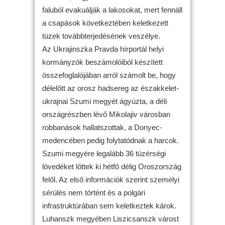
faluból evakuálják a lakosokat, mert fennáll
a csapások következtében keletkezett
tüzek továbbterjedésének veszélye.
Az Ukrajinszka Pravda hírportál helyi
kormányzók beszámolóiból készített
összefoglalójában arról számolt be, hogy
délelőtt az orosz hadsereg az északkelet-
ukrajnai Szumi megyét ágyúzta, a déli
országrészben lévő Mikolajiv városban
robbanások hallatszottak, a Donyec-
medencében pedig folytatódnak a harcok.
Szumi megyére legalább 36 tüzérségi
lövedéket lőttek ki hétfő délig Oroszország
felől. Az első információk szerint személyi
sérülés nem történt és a polgári
infrastruktúrában sem keletkeztek károk.
Luhanszk megyében Liszicsanszk várost