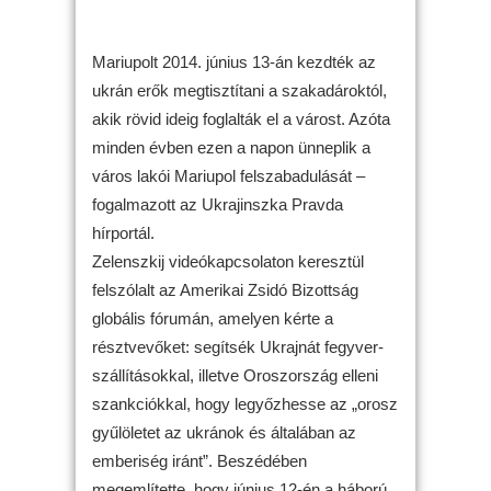
Mariupolt 2014. június 13-án kezdték az
ukrán erők megtisztítani a szakadároktól,
akik rövid ideig foglalták el a várost. Azóta
minden évben ezen a napon ünneplik a
város lakói Mariupol felszabadulását –
fogalmazott az Ukrajinszka Pravda
hírportál.
Zelenszkij videókapcsolaton keresztül
felszólalt az Amerikai Zsidó Bizottság
globális fórumán, amelyen kérte a
résztvevőket: segítsék Ukrajnát fegyver-
szállításokkal, illetve Oroszország elleni
szankciókkal, hogy legyőzhesse az „orosz
gyűlöletet az ukránok és általában az
emberiség iránt”. Beszédében
megemlítette, hogy június 12-én a háború