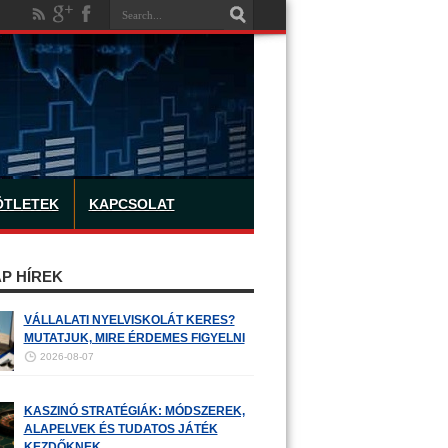
ÖTLETEK
KAPCSOLAT
P HÍREK
VÁLLALATI NYELVISKOLÁT KERES?
MUTATJUK, MIRE ÉRDEMES FIGYELNI
2026-08-07
KASZINÓ STRATÉGIÁK: MÓDSZEREK,
ALAPELVEK ÉS TUDATOS JÁTÉK
KEZDŐKNEK