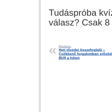
Tudáspróba kvíz
válasz? Csak 8 
Previous:
Heti tőzsdei összefoglaló –
Csökkenő forgalomban erősödö
BUX a héten