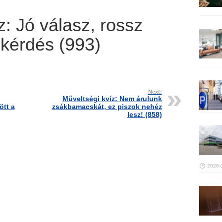
: Jó válasz, rossz
kérdés (993)
Next:
Műveltségi kvíz: Nem árulunk
tt a
zsákbamacskát, ez piszok nehéz
lesz! (858)
2026-