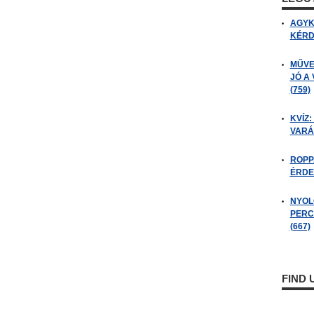
AGYK
KÉRDÉ
MŰVE
JÓ A
(759)
KVÍZ:
VARÁ
ROPP
ÉRDE
NYOL
PERC
(667)
FIND