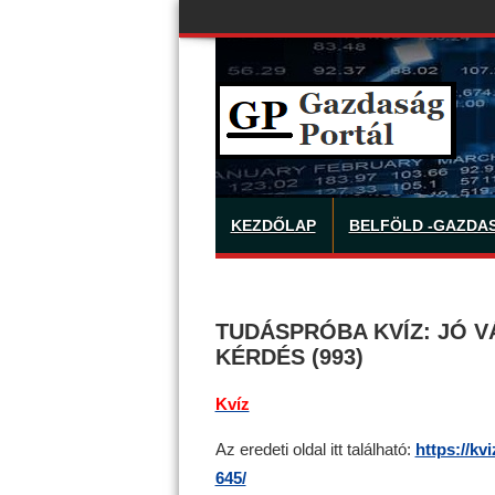
KEZDŐLAP
BELFÖLD -GAZDA
TUDÁSPRÓBA KVÍZ: JÓ V
KÉRDÉS (993)
Kvíz
Az eredeti oldal itt található:
https://kv
645/