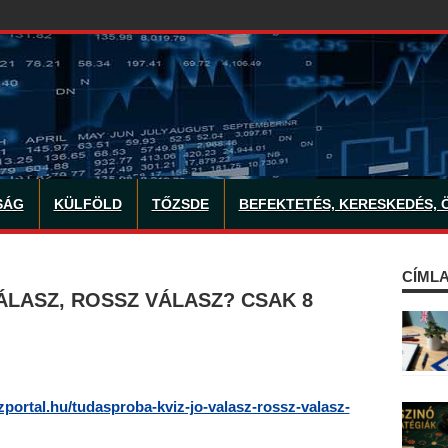
SÁG
KÜLFÖLD
TŐZSDE
BEFEKTETÉS, KERESKEDÉS, 
CÍMLA
ÁLASZ, ROSSZ VÁLASZ? CSAK 8
izportal.hu/tudasproba-kviz-jo-valasz-rossz-valasz-