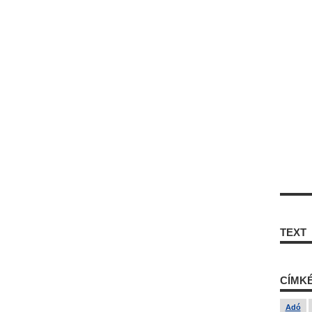
TEXT
CÍMK
Adó