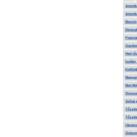
Amerika
Amerika
Benzin
Devizah
Francia
Gazdas
Heti tő
Iszlám
Külföld
Magyar
Mol-IN
Oroszo
Szíriai
Tőzsde 
Tőzsde 
Ukrajn
Önkorm