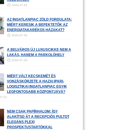
2026-07-31
AZ INGATLANPIAC ZÖLD FORDULATA:
MIÉRT KERESIK A BEFEKTETŐK AZ
ENERGIATAKARÉKOS HÁZAKAT?
2026-07-30
A BELVÁROS ÚJ LUXUSCIKKE NEM A
LAKÁS, HANEM A PARKOLÓHELY
2026-07-29
MIÉRT VÁLT KECSKEMÉT ÉS
VONZÁSKÖRZETE A HAZAI IPARI-
LOGISZTIKAI INGATLANPIAC EGYIK
LEGFONTOSABB KÖZPONTJÁVÁ?
07-21
NEM CSAK PAPÍRHALOM: ÍGY
ALAKÍTSD ÁT A RECEPCIÓS PULTOT
ELEGÁNS PLEXI
PROSPEKTUSTARTÓKKAL