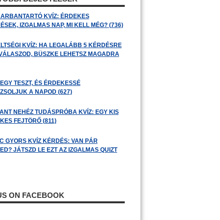
ARBANTARTÓ KVÍZ: ÉRDEKES
SEK, IZGALMAS NAP, MI KELL MÉG? (736)
LTSÉGI KVÍZ: HA LEGALÁBB 5 KÉRDÉSRE
 VÁLASZOD, BÜSZKE LEHETSZ MAGADRA
 EGY TESZT, ÉS ÉRDEKESSÉ
ZSOLJUK A NAPOD (627)
ANT NEHÉZ TUDÁSPRÓBA KVÍZ: EGY KIS
KES FEJTÖRŐ (811)
C GYORS KVÍZ KÉRDÉS: VAN PÁR
ED? JÁTSZD LE EZT AZ IZGALMAS QUIZT
 US ON FACEBOOK