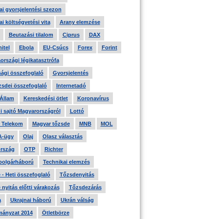
i gyorsjelentési szezon
i költségvetési vita
Arany elemzése
Beutazási tilalom
Ciprus
DAX
itel
Ebola
EU-Csúcs
Forex
Forint
országi légikatasztrófa
ági összefoglaló
Gyorsjelentés
zsdei összefoglaló
Internetadó
 Állam
Kereskedési ötlet
Koronavírus
i sajtó Magyarországról
Lottó
 Telekom
Magyar tőzsde
MNB
MOL
A-ügy
Olaj
Olasz választás
rszág
OTP
Richter
 polgárháború
Technikai elemzés
- Heti összefoglaló
Tőzsdenyitás
nyitás előtti várakozás
Tőzsdezárás
a
Ukrajnai háború
Ukrán válság
ányzat 2014
Ötletbörze