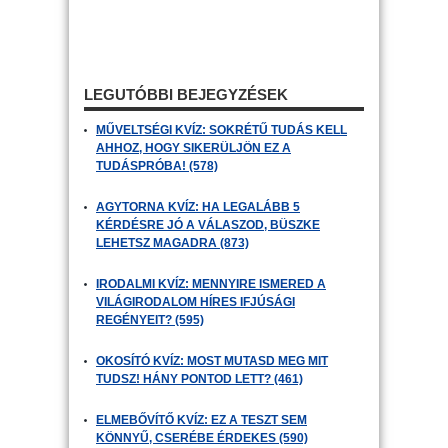
LEGUTÓBBI BEJEGYZÉSEK
MŰVELTSÉGI KVÍZ: SOKRÉTŰ TUDÁS KELL
AHHOZ, HOGY SIKERÜLJÖN EZ A
TUDÁSPRÓBA! (578)
AGYTORNA KVÍZ: HA LEGALÁBB 5
KÉRDÉSRE JÓ A VÁLASZOD, BÜSZKE
LEHETSZ MAGADRA (873)
IRODALMI KVÍZ: MENNYIRE ISMERED A
VILÁGIRODALOM HÍRES IFJÚSÁGI
REGÉNYEIT? (595)
OKOSÍTÓ KVÍZ: MOST MUTASD MEG MIT
TUDSZ! HÁNY PONTOD LETT? (461)
ELMEBŐVÍTŐ KVÍZ: EZ A TESZT SEM
KÖNNYŰ, CSERÉBE ÉRDEKES (590)