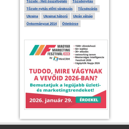
Tőzsde - Heti összefoglaló
Tőzsdenyitás
Tőzsde nyitás előtti várakozás
Tőzsdezárás
Ukrajna
Ukrajnai háború
Ukrán válság
Önkormányzat 2014
Ötletbörze