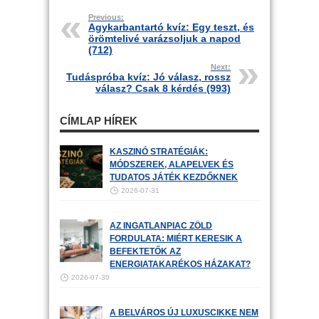
Previous:
Agykarbantartó kvíz: Egy teszt, és
örömtelivé varázsoljuk a napod
(712)
Next:
Tudáspróba kvíz: Jó válasz, rossz
válasz? Csak 8 kérdés (993)
CÍMLAP HÍREK
KASZINÓ STRATÉGIÁK:
MÓDSZEREK, ALAPELVEK ÉS
TUDATOS JÁTÉK KEZDŐKNEK
2026-07-31
AZ INGATLANPIAC ZÖLD
FORDULATA: MIÉRT KERESIK A
BEFEKTETŐK AZ
ENERGIATAKARÉKOS HÁZAKAT?
2026-07-30
A BELVÁROS ÚJ LUXUSCIKKE NEM