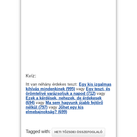
Kvíz:
Itt van néhány érdekes teszt:
Egy kis izgalmas
kihívás mindenkinek (995)
vagy
Egy teszt, és
örömtelivé varázsoljuk a napod (712)
vagy
Ezek a kérdések, nehezek, de érdekesek
(694)
vagy
Ma sem hagyunk újabb fejtörő
nélkül (797)
vagy
Jőhet egy kis
elmebajnokság? (699)
Tagged with:
HETI TŐZSDEI ÖSSZEFOGLALÓ