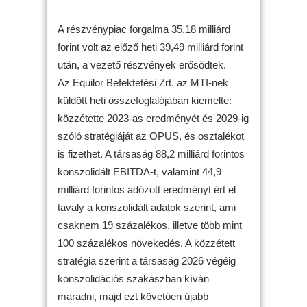
A részvénypiac forgalma 35,18 milliárd
forint volt az előző heti 39,49 milliárd forint
után, a vezető részvények erősödtek.
Az Equilor Befektetési Zrt. az MTI-nek
küldött heti összefoglalójában kiemelte:
közzétette 2023-as eredményét és 2029-ig
szóló stratégiáját az OPUS, és osztalékot
is fizethet. A társaság 88,2 milliárd forintos
konszolidált EBITDA-t, valamint 44,9
milliárd forintos adózott eredményt ért el
tavaly a konszolidált adatok szerint, ami
csaknem 19 százalékos, illetve több mint
100 százalékos növekedés. A közzétett
stratégia szerint a társaság 2026 végéig
konszolidációs szakaszban kíván
maradni, majd ezt követően újabb