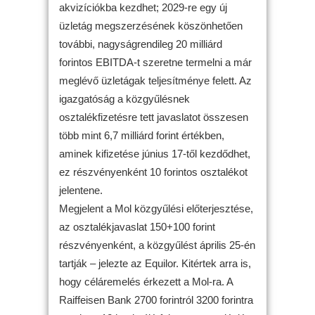
akvizíciókba kezdhet; 2029-re egy új
üzletág megszerzésének köszönhetően
további, nagyságrendileg 20 milliárd
forintos EBITDA-t szeretne termelni a már
meglévő üzletágak teljesítménye felett. Az
igazgatóság a közgyűlésnek
osztalékfizetésre tett javaslatot összesen
több mint 6,7 milliárd forint értékben,
aminek kifizetése június 17-től kezdődhet,
ez részvényenként 10 forintos osztalékot
jelentene.
Megjelent a Mol közgyűlési előterjesztése,
az osztalékjavaslat 150+100 forint
részvényenként, a közgyűlést április 25-én
tartják – jelezte az Equilor. Kitértek arra is,
hogy céláremelés érkezett a Mol-ra. A
Raiffeisen Bank 2700 forintról 3200 forintra