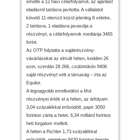
emelte a 12 havi célárfolyamot, az ajánlást
eladásról tartásra javította. A vállalatot
követő 11 elemző közül jelenleg 8 vételre,
2 tartásra, 1 eladásra javasolja a
részvényt, a célárfolyamok mediánja 3465
forint.
Az OTP folytatta a sajátrészvény-
vásárlásokat az elmúlt héten, kedden 26
ezer, szerdán 28 266, csütörtökön 9406
saját részvényt vett a társaság – írta az
Equilor.
A legnagyobb emelkedést a Mol
részvényei érték el a héten, az árfolyam
3,04 százalékkal erősödött, papír 3050
forinton zárta a hetet, 6,34 milliárd forintos
heti forgalom mellett.
A héten a Richter 1,73 százalékkal
erősödött, pénteken 9420 forinton fejezte