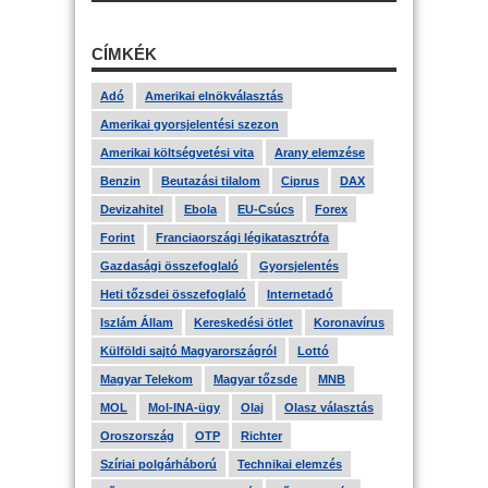
CÍMKÉK
Adó
Amerikai elnökválasztás
Amerikai gyorsjelentési szezon
Amerikai költségvetési vita
Arany elemzése
Benzin
Beutazási tilalom
Ciprus
DAX
Devizahitel
Ebola
EU-Csúcs
Forex
Forint
Franciaországi légikatasztrófa
Gazdasági összefoglaló
Gyorsjelentés
Heti tőzsdei összefoglaló
Internetadó
Iszlám Állam
Kereskedési ötlet
Koronavírus
Külföldi sajtó Magyarországról
Lottó
Magyar Telekom
Magyar tőzsde
MNB
MOL
Mol-INA-ügy
Olaj
Olasz választás
Oroszország
OTP
Richter
Szíriai polgárháború
Technikai elemzés