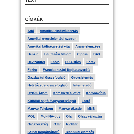
TEXT
CÍMKÉK
Adó
Amerikai elnökválasztás
Amerikai gyorsjelentési szezon
Amerikai költségvetési vita
Arany elemzése
Benzin
Beutazási tilalom
Ciprus
DAX
Devizahitel
Ebola
EU-Csúcs
Forex
Forint
Franciaországi légikatasztrófa
Gazdasági összefoglaló
Gyorsjelentés
Heti tőzsdei összefoglaló
Internetadó
Iszlám Állam
Kereskedési ötlet
Koronavírus
Külföldi sajtó Magyarországról
Lottó
Magyar Telekom
Magyar tőzsde
MNB
MOL
Mol-INA-ügy
Olaj
Olasz választás
Oroszország
OTP
Richter
Szíriai polgárháború
Technikai elemzés