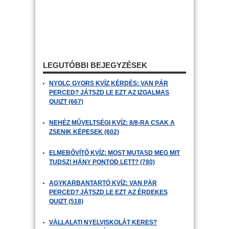
LEGUTÓBBI BEJEGYZÉSEK
NYOLC GYORS KVÍZ KÉRDÉS: VAN PÁR
PERCED? JÁTSZD LE EZT AZ IZGALMAS
QUIZT (667)
NEHÉZ MŰVELTSÉGI KVÍZ: 8/8-RA CSAK A
ZSENIK KÉPESEK (602)
ELMEBŐVÍTŐ KVÍZ: MOST MUTASD MEG MIT
TUDSZ! HÁNY PONTOD LETT? (780)
AGYKARBANTARTÓ KVÍZ: VAN PÁR
PERCED? JÁTSZD LE EZT AZ ÉRDEKES
QUIZT (518)
VÁLLALATI NYELVISKOLÁT KERES?