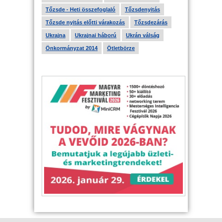
Tőzsde - Heti összefoglaló
Tőzsdenyitás
Tőzsde nyitás előtti várakozás
Tőzsdezárás
Ukrajna
Ukrajnai háború
Ukrán válság
Önkormányzat 2014
Ötletbörze