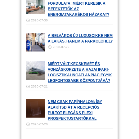
FORDULATA: MIÉRT KERESIK A
BEFEKTETŐK AZ
ENERGIATAKARÉKOS HÁZAKAT?
2026-07-30
A BELVÁROS ÚJ LUXUSCIKKE NEM
A LAKÁS, HANEM A PARKOLÓHELY
2026-07-29
MIÉRT VÁLT KECSKEMÉT ÉS
VONZÁSKÖRZETE A HAZAI IPARI-
LOGISZTIKAI INGATLANPIAC EGYIK
LEGFONTOSABB KÖZPONTJÁVÁ?
2026-07-21
NEM CSAK PAPÍRHALOM: ÍGY
ALAKÍTSD ÁT A RECEPCIÓS
PULTOT ELEGÁNS PLEXI
PROSPEKTUSTARTÓKKAL
2026-07-20