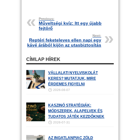
Previous:
Műveltségi kvíz: Itt egy újabb
fejtörő
Next:
Reptéri feketeleves ellen napi egy
kávé árából kijön az utasbiztosítás
CÍMLAP HÍREK
VÁLLALATI NYELVISKOLÁT
KERES? MUTATJUK, MIRE
ÉRDEMES FIGYELNI
2026-08-07
KASZINÓ STRATÉGIÁK:
MÓDSZEREK, ALAPELVEK ÉS
TUDATOS JÁTÉK KEZDŐKNEK
2026-07-31
AZ INGATLANPIAC ZÖLD