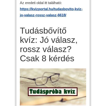
Az eredeti oldal itt található:
https://kvizportal.hu/tudasbovito-kviz-
jo-valasz-rossz-valasz-6618/
Tudásbővítő
kvíz: Jó válasz,
rossz válasz?
Csak 8 kérdés