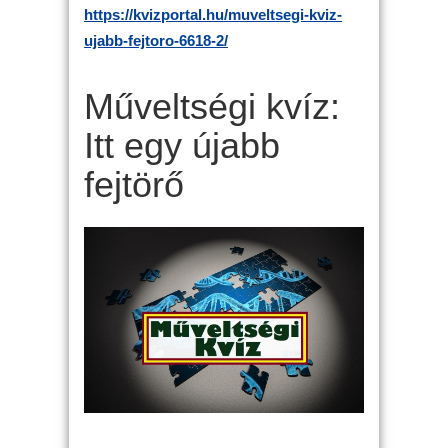
https://kvizportal.hu/muveltsegi-kviz-
ujabb-fejtoro-6618-2/
Műveltségi kvíz:
Itt egy újabb
fejtörő