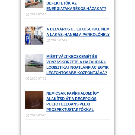
BEFEKTETŐK AZ
ENERGIATAKARÉKOS HÁZAKAT?
2026-07-30
A BELVÁROS ÚJ LUXUSCIKKE NEM
A LAKÁS, HANEM A PARKOLÓHELY
2026-07-29
MIÉRT VÁLT KECSKEMÉT ÉS
VONZÁSKÖRZETE A HAZAI IPARI-
LOGISZTIKAI INGATLANPIAC EGYIK
LEGFONTOSABB KÖZPONTJÁVÁ?
2026-07-21
NEM CSAK PAPÍRHALOM: ÍGY
ALAKÍTSD ÁT A RECEPCIÓS
PULTOT ELEGÁNS PLEXI
PROSPEKTUSTARTÓKKAL
2026-07-20