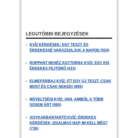
LEGUTÓBBI BEJEGYZÉSEK
KVÍZ KÉRDÉSEK: EGY TESZT, ÉS
ÉRDEKESSÉ VARÁZSOLJUK A NAPOD (554)
ROPPANT NEHÉZ AGYTORNA KVÍZ: EGY KIS
ÉRDEKES FEJTÖRŐ (433)
ELMEPÁRBAJ KVÍZ: ITT EGY ÚJ TESZT. CSAK
MOST ÉS CSAK NEKED! (895)
MŰVELTSÉGI KVÍZ: VAN, AMIBŐL A TÖBB
SOSEM ÁRT (995)
AGYKARBANTARTÓ KVÍZ: ÉRDEKES
KÉRDÉSEK, IZGALMAS NAP, MI KELL MÉG?
(736)