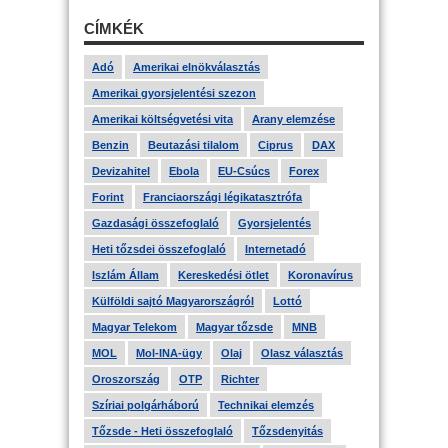
CÍMKÉK
Adó
Amerikai elnökválasztás
Amerikai gyorsjelentési szezon
Amerikai költségvetési vita
Arany elemzése
Benzin
Beutazási tilalom
Ciprus
DAX
Devizahitel
Ebola
EU-Csúcs
Forex
Forint
Franciaországi légikatasztrófa
Gazdasági összefoglaló
Gyorsjelentés
Heti tőzsdei összefoglaló
Internetadó
Iszlám Állam
Kereskedési ötlet
Koronavírus
Külföldi sajtó Magyarországról
Lottó
Magyar Telekom
Magyar tőzsde
MNB
MOL
Mol-INA-ügy
Olaj
Olasz választás
Oroszország
OTP
Richter
Szíriai polgárháború
Technikai elemzés
Tőzsde - Heti összefoglaló
Tőzsdenyitás