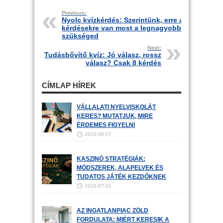
Previous:
Nyolc kvízkérdés: Szerintünk, erre a
kérdésekre van most a legnagyobb
szükséged
Next:
Tudásbővítő kvíz: Jó válasz, rossz
válasz? Csak 8 kérdés
CÍMLAP HÍREK
VÁLLALATI NYELVISKOLÁT
KERES? MUTATJUK, MIRE
ÉRDEMES FIGYELNI
2026-08-07
KASZINÓ STRATÉGIÁK:
MÓDSZEREK, ALAPELVEK ÉS
TUDATOS JÁTÉK KEZDŐKNEK
2026-07-31
AZ INGATLANPIAC ZÖLD
FORDULATA: MIÉRT KERESIK A