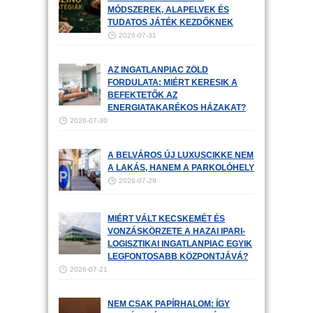
MÓDSZEREK, ALAPELVEK ÉS
TUDATOS JÁTÉK KEZDŐKNEK
2026-07-31
AZ INGATLANPIAC ZÖLD
FORDULATA: MIÉRT KERESIK A
BEFEKTETŐK AZ
ENERGIATAKARÉKOS HÁZAKAT?
2026-07-30
A BELVÁROS ÚJ LUXUSCIKKE NEM
A LAKÁS, HANEM A PARKOLÓHELY
2026-07-29
MIÉRT VÁLT KECSKEMÉT ÉS
VONZÁSKÖRZETE A HAZAI IPARI-
LOGISZTIKAI INGATLANPIAC EGYIK
LEGFONTOSABB KÖZPONTJÁVÁ?
2026-07-21
NEM CSAK PAPÍRHALOM: ÍGY