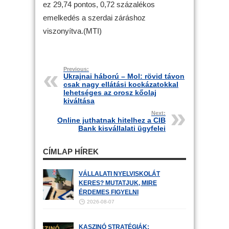
ez 29,74 pontos, 0,72 százalékos
emelkedés a szerdai záráshoz
viszonyítva.(MTI)
Previous:
Ukrajnai háború – Mol: rövid távon
csak nagy ellátási kockázatokkal
lehetséges az orosz kőolaj
kiváltása
Next:
Online juthatnak hitelhez a CIB
Bank kisvállalati ügyfelei
CÍMLAP HÍREK
VÁLLALATI NYELVISKOLÁT
KERES? MUTATJUK, MIRE
ÉRDEMES FIGYELNI
2026-08-07
KASZINÓ STRATÉGIÁK: