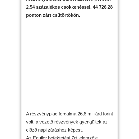
2,54 százalékos csökkenéssel, 44 726,28
ponton zárt csütörtökön.
A részvénypiac forgalma 26,6 milliárd forint
volt, a vezető részvények gyengültek az
előző napi záráshoz képest.
Az Equilor befektetési Zrt. elemzője