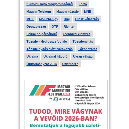
Külföldi sajtó Magyarországról
Lottó
Magyar Telekom
Magyar tőzsde
MNB
MOL
Mol-INA-ügy
Olaj
Olasz választás
Oroszország
OTP
Richter
Szíriai polgárháború
Technikai elemzés
Tőzsde - Heti összefoglaló
Tőzsdenyitás
Tőzsde nyitás előtti várakozás
Tőzsdezárás
Ukrajna
Ukrajnai háború
Ukrán válság
Önkormányzat 2014
Ötletbörze