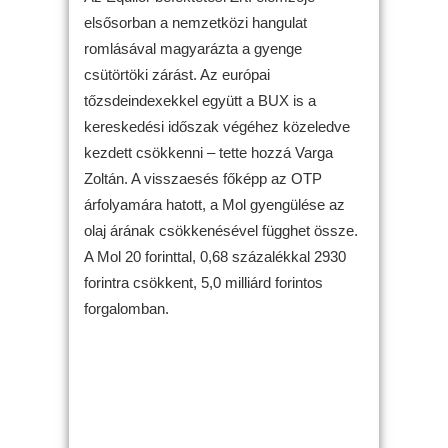
elsősorban a nemzetközi hangulat
romlásával magyarázta a gyenge
csütörtöki zárást. Az európai
tőzsdeindexekkel együtt a BUX is a
kereskedési időszak végéhez közeledve
kezdett csökkenni – tette hozzá Varga
Zoltán. A visszaesés főképp az OTP
árfolyamára hatott, a Mol gyengülése az
olaj árának csökkenésével függhet össze.
A Mol 20 forinttal, 0,68 százalékkal 2930
forintra csökkent, 5,0 milliárd forintos
forgalomban.