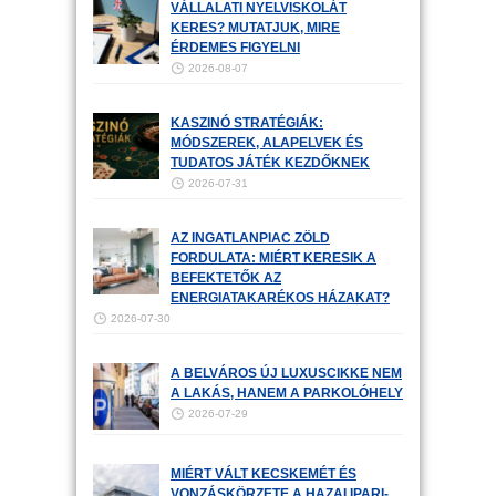
VÁLLALATI NYELVISKOLÁT
KERES? MUTATJUK, MIRE
ÉRDEMES FIGYELNI
2026-08-07
KASZINÓ STRATÉGIÁK:
MÓDSZEREK, ALAPELVEK ÉS
TUDATOS JÁTÉK KEZDŐKNEK
2026-07-31
AZ INGATLANPIAC ZÖLD
FORDULATA: MIÉRT KERESIK A
BEFEKTETŐK AZ
ENERGIATAKARÉKOS HÁZAKAT?
2026-07-30
A BELVÁROS ÚJ LUXUSCIKKE NEM
A LAKÁS, HANEM A PARKOLÓHELY
2026-07-29
MIÉRT VÁLT KECSKEMÉT ÉS
VONZÁSKÖRZETE A HAZAI IPARI-