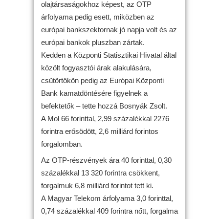
olajtársaságokhoz képest, az OTP
árfolyama pedig esett, miközben az
európai bankszektornak jó napja volt és az
európai bankok pluszban zártak.
Kedden a Központi Statisztikai Hivatal által
közölt fogyasztói árak alakulására,
csütörtökön pedig az Európai Központi
Bank kamatdöntésére figyelnek a
befektetők – tette hozzá Bosnyák Zsolt.
A Mol 66 forinttal, 2,99 százalékkal 2276
forintra erősödött, 2,6 milliárd forintos
forgalomban.
Az OTP-részvények ára 40 forinttal, 0,30
százalékkal 13 320 forintra csökkent,
forgalmuk 6,8 milliárd forintot tett ki.
A Magyar Telekom árfolyama 3,0 forinttal,
0,74 százalékkal 409 forintra nőtt, forgalma