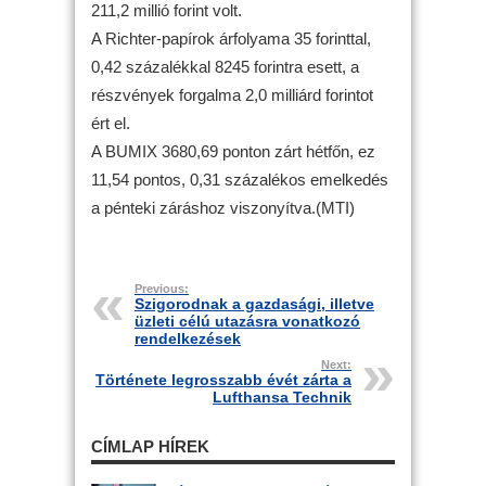
211,2 millió forint volt.
A Richter-papírok árfolyama 35 forinttal,
0,42 százalékkal 8245 forintra esett, a
részvények forgalma 2,0 milliárd forintot
ért el.
A BUMIX 3680,69 ponton zárt hétfőn, ez
11,54 pontos, 0,31 százalékos emelkedés
a pénteki záráshoz viszonyítva.(MTI)
Previous:
Szigorodnak a gazdasági, illetve
üzleti célú utazásra vonatkozó
rendelkezések
Next:
Története legrosszabb évét zárta a
Lufthansa Technik
CÍMLAP HÍREK