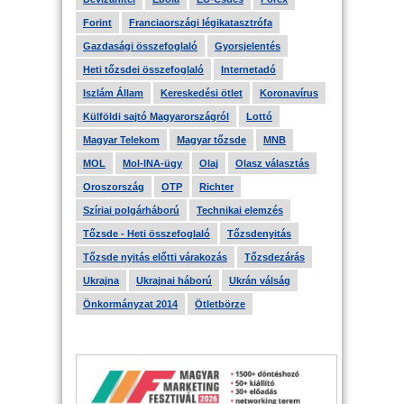
Forint
Franciaországi légikatasztrófa
Gazdasági összefoglaló
Gyorsjelentés
Heti tőzsdei összefoglaló
Internetadó
Iszlám Állam
Kereskedési ötlet
Koronavírus
Külföldi sajtó Magyarországról
Lottó
Magyar Telekom
Magyar tőzsde
MNB
MOL
Mol-INA-ügy
Olaj
Olasz választás
Oroszország
OTP
Richter
Szíriai polgárháború
Technikai elemzés
Tőzsde - Heti összefoglaló
Tőzsdenyitás
Tőzsde nyitás előtti várakozás
Tőzsdezárás
Ukrajna
Ukrajnai háború
Ukrán válság
Önkormányzat 2014
Ötletbörze