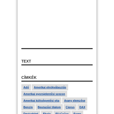
TEXT
CÍMKÉK
Adó
Amerikai elnökválasztás
Amerikai gyorsjelentési szezon
Amerikai költségvetési vita
Arany elemzése
Benzin
Beutazási tilalom
Ciprus
DAX
Devizahitel
Ebola
EU-Csúcs
Forex