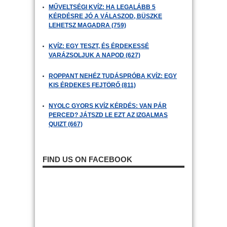
MŰVELTSÉGI KVÍZ: HA LEGALÁBB 5
KÉRDÉSRE JÓ A VÁLASZOD, BÜSZKE
LEHETSZ MAGADRA (759)
KVÍZ: EGY TESZT, ÉS ÉRDEKESSÉ
VARÁZSOLJUK A NAPOD (627)
ROPPANT NEHÉZ TUDÁSPRÓBA KVÍZ: EGY
KIS ÉRDEKES FEJTÖRŐ (811)
NYOLC GYORS KVÍZ KÉRDÉS: VAN PÁR
PERCED? JÁTSZD LE EZT AZ IZGALMAS
QUIZT (667)
FIND US ON FACEBOOK