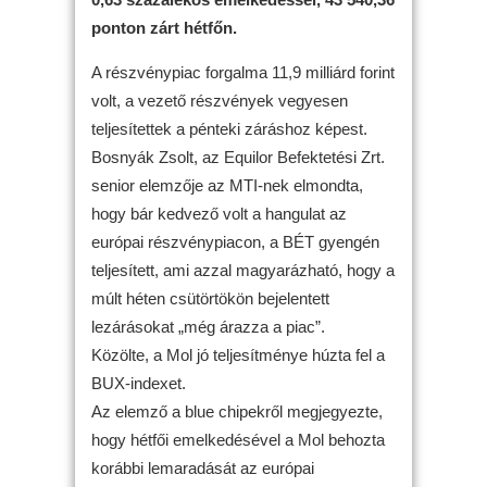
ponton zárt hétfőn.
A részvénypiac forgalma 11,9 milliárd forint
volt, a vezető részvények vegyesen
teljesítettek a pénteki záráshoz képest.
Bosnyák Zsolt, az Equilor Befektetési Zrt.
senior elemzője az MTI-nek elmondta,
hogy bár kedvező volt a hangulat az
európai részvénypiacon, a BÉT gyengén
teljesített, ami azzal magyarázható, hogy a
múlt héten csütörtökön bejelentett
lezárásokat „még árazza a piac”.
Közölte, a Mol jó teljesítménye húzta fel a
BUX-indexet.
Az elemző a blue chipekről megjegyezte,
hogy hétfői emelkedésével a Mol behozta
korábbi lemaradását az európai