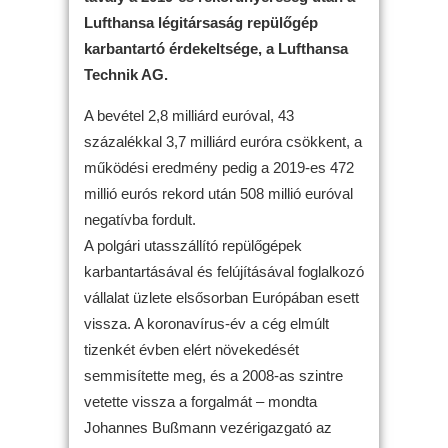
Lufthansa légitársaság repülőgép
karbantartó érdekeltsége, a Lufthansa
Technik AG.
A bevétel 2,8 milliárd euróval, 43
százalékkal 3,7 milliárd euróra csökkent, a
működési eredmény pedig a 2019-es 472
millió eurós rekord után 508 millió euróval
negatívba fordult.
A polgári utasszállító repülőgépek
karbantartásával és felújításával foglalkozó
vállalat üzlete elsősorban Európában esett
vissza. A koronavírus-év a cég elmúlt
tizenkét évben elért növekedését
semmisítette meg, és a 2008-as szintre
vetette vissza a forgalmát – mondta
Johannes Bußmann vezérigazgató az