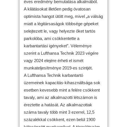
éves eredmény bemutatása alkalmából.
A kilátásokat illetően pedig óvatosan
optimista hangot ütött meg, mivel „a válság
miatt a légitársaságok többsége gépeket
selejtezett le, vagy helyezte őket tartós
parkolóba, ami csökkentette a
karbantartási igényeket”. Véleménye
szerint a Lufthansa Technik 2023 végére
vagy 2024 elejére érheti el ismét
munkateljesítménye 2019-es szintjét.
A Lufthansa Technik karbantartó
üzemeinek kapacitás-kihasználtsága sok
esetben kevesebb mint a felére csökkent
tavaly, ami az alkalmazotti létszámon is
éreztette a hatását. Az alkalmazottak
száma tavaly több mint 3 ezerrel, 12,5
százalékkal csökkent, ezen belül 1900
kölcsönzött munkaerővel. A törzslétszám