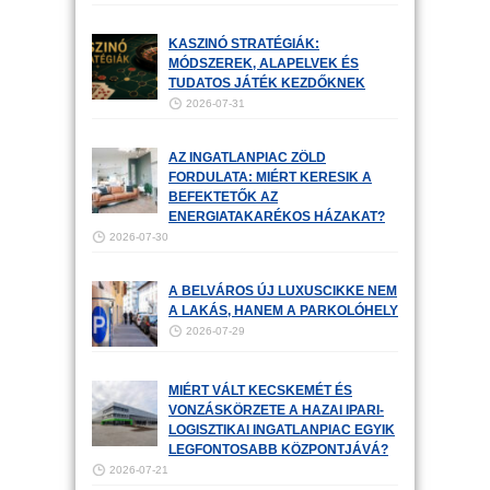
KASZINÓ STRATÉGIÁK:
MÓDSZEREK, ALAPELVEK ÉS
TUDATOS JÁTÉK KEZDŐKNEK
2026-07-31
AZ INGATLANPIAC ZÖLD
FORDULATA: MIÉRT KERESIK A
BEFEKTETŐK AZ
ENERGIATAKARÉKOS HÁZAKAT?
2026-07-30
A BELVÁROS ÚJ LUXUSCIKKE NEM
A LAKÁS, HANEM A PARKOLÓHELY
2026-07-29
MIÉRT VÁLT KECSKEMÉT ÉS
VONZÁSKÖRZETE A HAZAI IPARI-
LOGISZTIKAI INGATLANPIAC EGYIK
LEGFONTOSABB KÖZPONTJÁVÁ?
2026-07-21