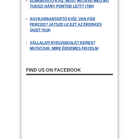
ELMEBŐVÍTŐ KVÍZ: MOST MUTASD MEG MIT
TUDSZ! HÁNY PONTOD LETT? (780)
AGYKARBANTARTÓ KVÍZ: VAN PÁR
PERCED? JÁTSZD LE EZT AZ ÉRDEKES
QUIZT (518)
VÁLLALATI NYELVISKOLÁT KERES?
MUTATJUK, MIRE ÉRDEMES FIGYELNI
FIND US ON FACEBOOK