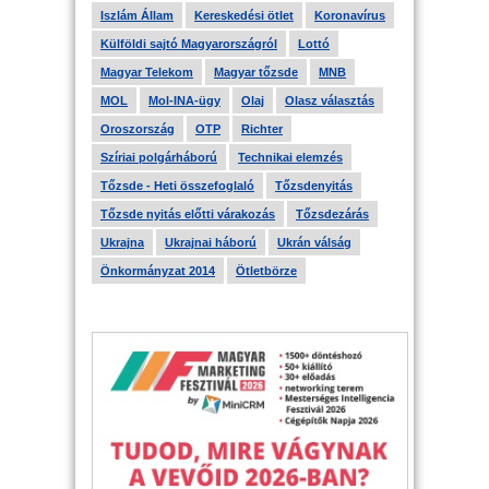
Iszlám Állam
Kereskedési ötlet
Koronavírus
Külföldi sajtó Magyarországról
Lottó
Magyar Telekom
Magyar tőzsde
MNB
MOL
Mol-INA-ügy
Olaj
Olasz választás
Oroszország
OTP
Richter
Szíriai polgárháború
Technikai elemzés
Tőzsde - Heti összefoglaló
Tőzsdenyitás
Tőzsde nyitás előtti várakozás
Tőzsdezárás
Ukrajna
Ukrajnai háború
Ukrán válság
Önkormányzat 2014
Ötletbörze