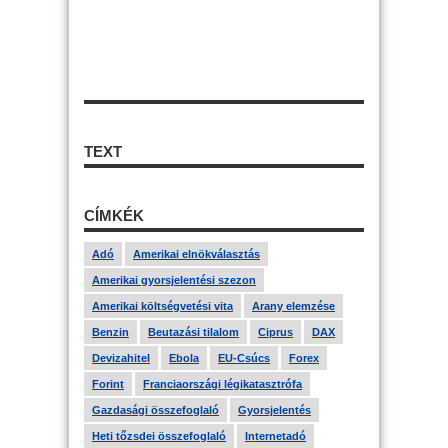
TEXT
CÍMKÉK
Adó
Amerikai elnökválasztás
Amerikai gyorsjelentési szezon
Amerikai költségvetési vita
Arany elemzése
Benzin
Beutazási tilalom
Ciprus
DAX
Devizahitel
Ebola
EU-Csúcs
Forex
Forint
Franciaországi légikatasztrófa
Gazdasági összefoglaló
Gyorsjelentés
Heti tőzsdei összefoglaló
Internetadó