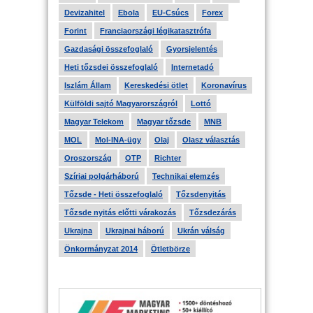
Devizahitel
Ebola
EU-Csúcs
Forex
Forint
Franciaországi légikatasztrófa
Gazdasági összefoglaló
Gyorsjelentés
Heti tőzsdei összefoglaló
Internetadó
Iszlám Állam
Kereskedési ötlet
Koronavírus
Külföldi sajtó Magyarországról
Lottó
Magyar Telekom
Magyar tőzsde
MNB
MOL
Mol-INA-ügy
Olaj
Olasz választás
Oroszország
OTP
Richter
Szíriai polgárháború
Technikai elemzés
Tőzsde - Heti összefoglaló
Tőzsdenyitás
Tőzsde nyitás előtti várakozás
Tőzsdezárás
Ukrajna
Ukrajnai háború
Ukrán válság
Önkormányzat 2014
Ötletbörze