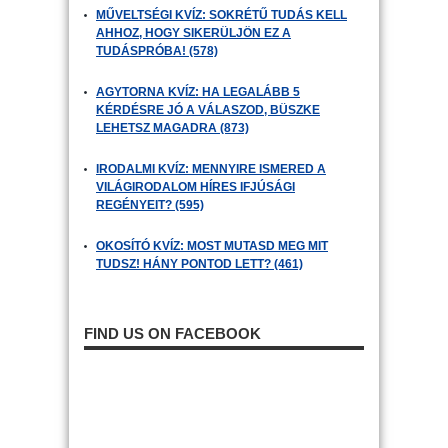
MŰVELTSÉGI KVÍZ: SOKRÉTŰ TUDÁS KELL
AHHOZ, HOGY SIKERÜLJÖN EZ A
TUDÁSPRÓBA! (578)
AGYTORNA KVÍZ: HA LEGALÁBB 5
KÉRDÉSRE JÓ A VÁLASZOD, BÜSZKE
LEHETSZ MAGADRA (873)
IRODALMI KVÍZ: MENNYIRE ISMERED A
VILÁGIRODALOM HÍRES IFJÚSÁGI
REGÉNYEIT? (595)
OKOSÍTÓ KVÍZ: MOST MUTASD MEG MIT
TUDSZ! HÁNY PONTOD LETT? (461)
FIND US ON FACEBOOK