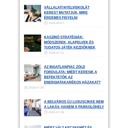
VÁLLALATI NYELVISKOLÁT
KERES? MUTATJUK, MIRE
ÉRDEMES FIGYELNI
2026-08-07
KASZINÓ STRATÉGIÁK:
MÓDSZEREK, ALAPELVEK ÉS
TUDATOS JÁTÉK KEZDŐKNEK
2026-07-31
AZ INGATLANPIAC ZÖLD
FORDULATA: MIÉRT KERESIK A
BEFEKTETŐK AZ
ENERGIATAKARÉKOS HÁZAKAT?
2026-07-30
A BELVÁROS ÚJ LUXUSCIKKE NEM
A LAKÁS, HANEM A PARKOLÓHELY
2026-07-29
MIÉRT VÁLT KECSKEMÉT ÉS