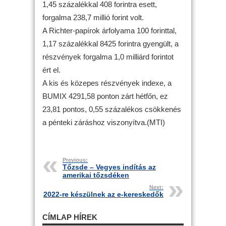
1,45 százalékkal 408 forintra esett,
forgalma 238,7 millió forint volt.
A Richter-papírok árfolyama 100 forinttal,
1,17 százalékkal 8425 forintra gyengült, a
részvények forgalma 1,0 milliárd forintot
ért el.
A kis és közepes részvények indexe, a
BUMIX 4291,58 ponton zárt hétfőn, ez
23,81 pontos, 0,55 százalékos csökkenés
a pénteki záráshoz viszonyítva.(MTI)
Previous:
Tőzsde – Vegyes indítás az
amerikai tőzsdéken
Next:
2022-re készülnek az e-kereskedők
CÍMLAP HÍREK