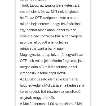
Török Lajos, az Equilor Befektetési Zrt.
vezető elemzője az MTI-nek kifejtette,
hétfőn az OTP szépen kezdte a napot,
miután bejelentették, hogy felvásárolnak
egy bankot Albániában, ezzel tovább
erősítve piaci pozíciójukat. A nap végére
azonban elfogyott a lendület, és
mínuszban zárt a banki papír.
Megjegyezte, a nap folyamán egyedül az
OTP-nek volt a jelentősebb forgalma, jóval
meghaladta a 3 milliárd forintot, ezzel
kimagaslik a többi papír közül.
Az Equilor vezető elemzője kitért arra,
hogy egyedül a Mol zárta emelkedéssel a
kereskedést. Ezt részben az emelkedő
olajárak magyarázzák.
A Mol 24 forinttal, 1,00 százalékkal 2434