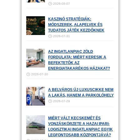
2026-08-07
KASZINÓ STRATÉGIÁK:
MÓDSZEREK, ALAPELVEK ÉS
TUDATOS JÁTÉK KEZDŐKNEK
2026-07-31
AZ INGATLANPIAC ZÖLD
FORDULATA: MIÉRT KERESIK A
BEFEKTETŐK AZ
ENERGIATAKARÉKOS HÁZAKAT?
2026-07-30
A BELVÁROS ÚJ LUXUSCIKKE NEM
A LAKÁS, HANEM A PARKOLÓHELY
2026-07-29
MIÉRT VÁLT KECSKEMÉT ÉS
VONZÁSKÖRZETE A HAZAI IPARI-
LOGISZTIKAI INGATLANPIAC EGYIK
LEGFONTOSABB KÖZPONTJÁVÁ?