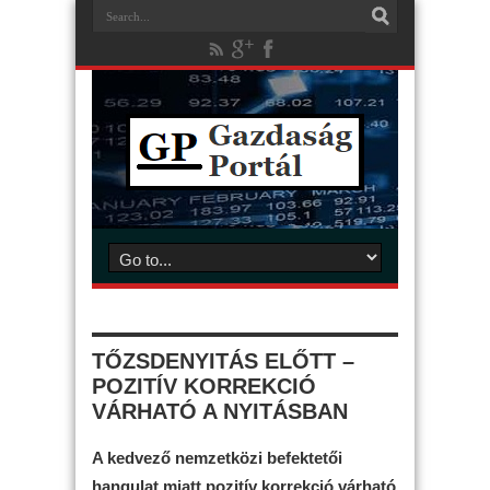
TŐZSDENYITÁS ELŐTT –
POZITÍV KORREKCIÓ
VÁRHATÓ A NYITÁSBAN
A kedvező nemzetközi befektetői
hangulat miatt pozitív korrekció várható