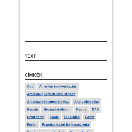
TEXT
CÍMKÉK
Adó
Amerikai elnökválasztás
Amerikai gyorsjelentési szezon
Amerikai költségvetési vita
Arany elemzése
Benzin
Beutazási tilalom
Ciprus
DAX
Devizahitel
Ebola
EU-Csúcs
Forex
Forint
Franciaországi légikatasztrófa