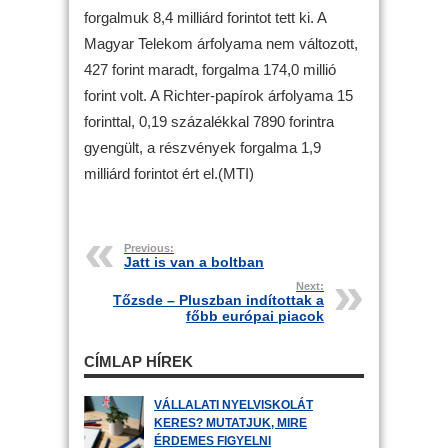
forgalmuk 8,4 milliárd forintot tett ki. A
Magyar Telekom árfolyama nem változott,
427 forint maradt, forgalma 174,0 millió
forint volt. A Richter-papírok árfolyama 15
forinttal, 0,19 százalékkal 7890 forintra
gyengült, a részvények forgalma 1,9
milliárd forintot ért el.(MTI)
Previous:
Jatt is van a boltban
Next:
Tőzsde – Pluszban indítottak a
főbb európai piacok
CÍMLAP HÍREK
VÁLLALATI NYELVISKOLÁT
KERES? MUTATJUK, MIRE
ÉRDEMES FIGYELNI