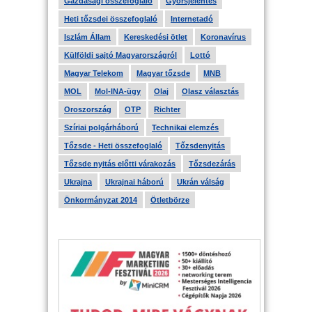
Gazdasági összefoglaló
Gyorsjelentés
Heti tőzsdei összefoglaló
Internetadó
Iszlám Állam
Kereskedési ötlet
Koronavírus
Külföldi sajtó Magyarországról
Lottó
Magyar Telekom
Magyar tőzsde
MNB
MOL
Mol-INA-ügy
Olaj
Olasz választás
Oroszország
OTP
Richter
Szíriai polgárháború
Technikai elemzés
Tőzsde - Heti összefoglaló
Tőzsdenyitás
Tőzsde nyitás előtti várakozás
Tőzsdezárás
Ukrajna
Ukrajnai háború
Ukrán válság
Önkormányzat 2014
Ötletbörze