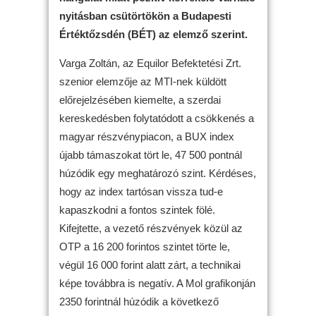
nyitásban csütörtökön a Budapesti
Értéktőzsdén (BÉT) az elemző szerint.
Varga Zoltán, az Equilor Befektetési Zrt.
szenior elemzője az MTI-nek küldött
előrejelzésében kiemelte, a szerdai
kereskedésben folytatódott a csökkenés a
magyar részvénypiacon, a BUX index
újabb támaszokat tört le, 47 500 pontnál
húzódik egy meghatározó szint. Kérdéses,
hogy az index tartósan vissza tud-e
kapaszkodni a fontos szintek fölé.
Kifejtette, a vezető részvények közül az
OTP a 16 200 forintos szintet törte le,
végül 16 000 forint alatt zárt, a technikai
képe továbbra is negatív. A Mol grafikonján
2350 forintnál húzódik a következő