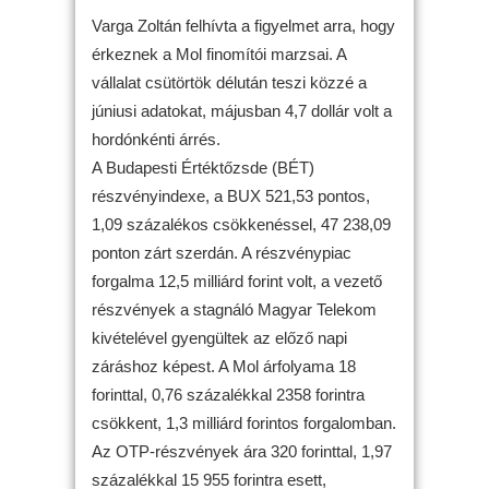
Varga Zoltán felhívta a figyelmet arra, hogy
érkeznek a Mol finomítói marzsai. A
vállalat csütörtök délután teszi közzé a
júniusi adatokat, májusban 4,7 dollár volt a
hordónkénti árrés.
A Budapesti Értéktőzsde (BÉT)
részvényindexe, a BUX 521,53 pontos,
1,09 százalékos csökkenéssel, 47 238,09
ponton zárt szerdán. A részvénypiac
forgalma 12,5 milliárd forint volt, a vezető
részvények a stagnáló Magyar Telekom
kivételével gyengültek az előző napi
záráshoz képest. A Mol árfolyama 18
forinttal, 0,76 százalékkal 2358 forintra
csökkent, 1,3 milliárd forintos forgalomban.
Az OTP-részvények ára 320 forinttal, 1,97
százalékkal 15 955 forintra esett,