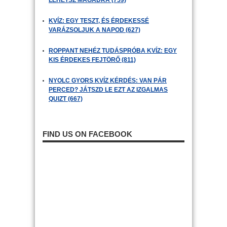
LEHETSZ MAGADRA (759)
KVÍZ: EGY TESZT, ÉS ÉRDEKESSÉ
VARÁZSOLJUK A NAPOD (627)
ROPPANT NEHÉZ TUDÁSPRÓBA KVÍZ: EGY
KIS ÉRDEKES FEJTÖRŐ (811)
NYOLC GYORS KVÍZ KÉRDÉS: VAN PÁR
PERCED? JÁTSZD LE EZT AZ IZGALMAS
QUIZT (667)
FIND US ON FACEBOOK