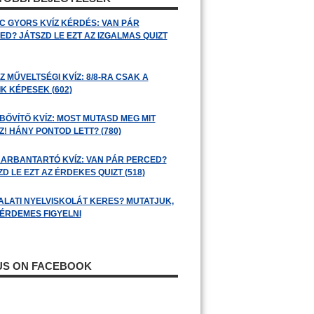
C GYORS KVÍZ KÉRDÉS: VAN PÁR
ED? JÁTSZD LE EZT AZ IZGALMAS QUIZT
 MŰVELTSÉGI KVÍZ: 8/8-RA CSAK A
K KÉPESEK (602)
BŐVÍTŐ KVÍZ: MOST MUTASD MEG MIT
! HÁNY PONTOD LETT? (780)
ARBANTARTÓ KVÍZ: VAN PÁR PERCED?
D LE EZT AZ ÉRDEKES QUIZT (518)
ALATI NYELVISKOLÁT KERES? MUTATJUK,
 ÉRDEMES FIGYELNI
 US ON FACEBOOK