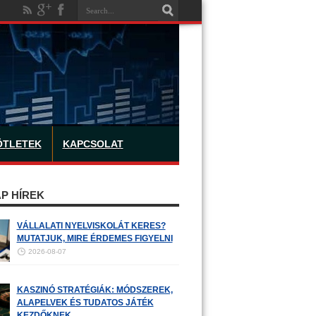
ÖTLETEK
KAPCSOLAT
P HÍREK
VÁLLALATI NYELVISKOLÁT KERES?
MUTATJUK, MIRE ÉRDEMES FIGYELNI
2026-08-07
KASZINÓ STRATÉGIÁK: MÓDSZEREK,
ALAPELVEK ÉS TUDATOS JÁTÉK
KEZDŐKNEK