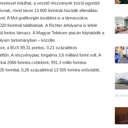
reséssel indulhat, a vezető részvények közül egyedül
nak, rövid távon 13 600 forintnál húzódik ellenállási
övet. A Mol grafikonján továbbra is a támaszokra
0 forintnál találhatóak. A Richter árfolyama is lefelé
ívül fontos támasz. A Magyar Telekom piacán folytatódik a
olyam tartományban – közölte.
xe, a BUX 89,31 pontos, 0,21 százalékos
főn. A részvénypiac forgalma 3,6 milliárd forint volt. A
kal 2066 forintra csökkent, 991,3 millió forintos
forinttal, 0,26 százalékkal 13 505 forintra erősödött,
2026-