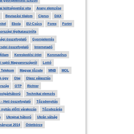
i gyorsjelentési szezon
i költségvetési vita
Arany elemzése
Beutazási tilalom
Ciprus
DAX
itel
Ebola
EU-Csúcs
Forex
Forint
országi légikatasztrófa
ági összefoglaló
Gyorsjelentés
zsdei összefoglaló
Internetadó
 Állam
Kereskedési ötlet
Koronavírus
i sajtó Magyarországról
Lottó
 Telekom
Magyar tőzsde
MNB
MOL
A-ügy
Olaj
Olasz választás
rszág
OTP
Richter
 polgárháború
Technikai elemzés
- Heti összefoglaló
Tőzsdenyitás
nyitás előtti várakozás
Tőzsdezárás
a
Ukrajnai háború
Ukrán válság
ányzat 2014
Ötletbörze