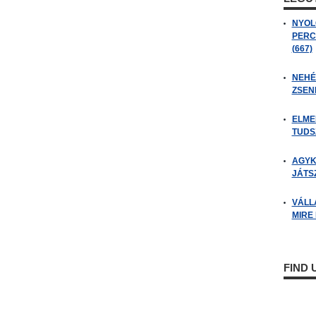
NYOL
PERC
(667)
NEHÉZ
ZSENI
ELME
TUDSZ
AGYK
JÁTSZ
VÁLL
MIRE
FIND