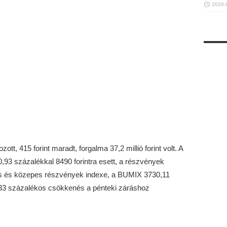
2026-
t, 415 forint maradt, forgalma 37,2 millió forint volt. A
 0,93 százalékkal 8490 forintra esett, a részvények
 A kis és közepes részvények indexe, a BUMIX 3730,11
0,33 százalékos csökkenés a pénteki záráshoz