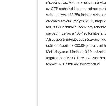
részvénypiac. A kereskedés is irányke
az OTP technikai képe mondható pozitív
szint, melyet a 13 750 forintos szint k
érdemes figyelni, melyek 2050, majd 202
tart, 8350 forintnál húzódik egy rendk
sávozó mozgás a 405-420 forintos árf
A Budapesti Értéktőzsde részvényinde
csökkenéssel, 43 093,89 ponton zárt hét
Mol árfolyama 4 forinttal, 0,19 százalék
forgalomban. Az OTP-részvények ára 35 
forgalmuk 1,7 milliárd forintot tett ki.