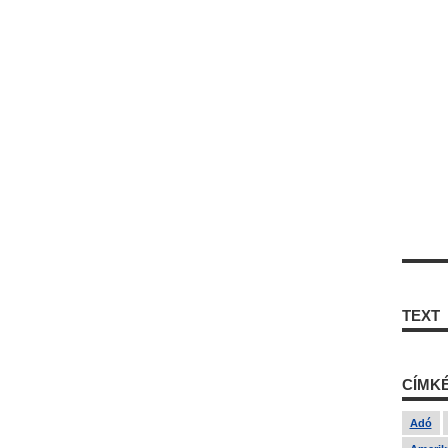
TEXT
CÍMK
Adó