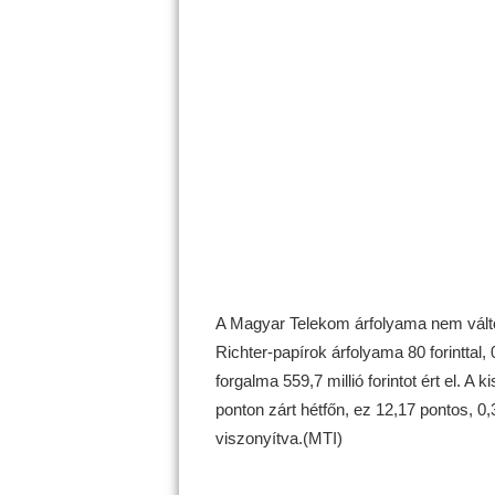
A Magyar Telekom árfolyama nem változot
Richter-papírok árfolyama 80 forinttal,
forgalma 559,7 millió forintot ért el.
ponton zárt hétfőn, ez 12,17 pontos, 
viszonyítva.(MTI)