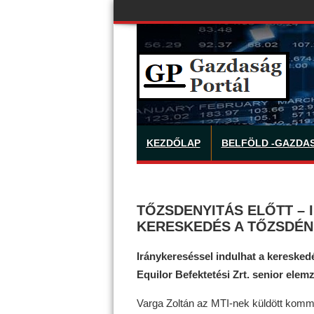
KEZDŐLAP
BELFÖLD -GAZDA
TŐZSDENYITÁS ELŐTT – 
KERESKEDÉS A TŐZSDÉN
Iránykereséssel indulhat a kereske
Equilor Befektetési Zrt. senior elemz
Varga Zoltán az MTI-nek küldött kommen