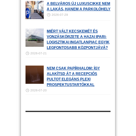
A BELVÁROS ÚJ LUXUSCIKKE NEM
A LAKÁS, HANEM A PARKOLÓHELY
2026-07-29
MIÉRT VÁLT KECSKEMÉT ÉS
VONZÁSKÖRZETE A HAZAI IPARI-
LOGISZTIKAI INGATLANPIAC EGYIK
LEGFONTOSABB KÖZPONTJÁVÁ?
2026-07-21
NEM CSAK PAPÍRHALOM: ÍGY
ALAKÍTSD ÁT A RECEPCIÓS
PULTOT ELEGÁNS PLEXI
PROSPEKTUSTARTÓKKAL
2026-07-20