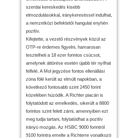
szerdai kereskedés kisebb
elmozdulásokkal, iránykereséssel indulhat,
a nemzetközi befektetői hangulat enyhén
pozitív.
Kifejtette, a vezető részvények közül az
OTP-re érdemes figyelni, hamarosan
tesztelheti a 18 ezer forintos csúcsot,
amelynek áttörése esetén újabb tér nyílhat
felfelé. A Mol jegyzése fontos ellenállási
zóna fölé került az elmúlt napokban, a
következő fontosabb szint 2450 forint
közelében húzódik. A Richter piacán is
folytatódott az emelkedés, sikerült a 8800
forintos szint felett zárni, amennyiben ezt
meg tudja tartani, folytatódhat a pozitív
irányú mozgás. Az HSBC 9000 forintról
9100 forintra emelte a Richterre vonatkozó