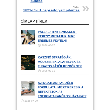
Európa
Next:
2021-09-01 napi árfolyam jelentés
CÍMLAP HÍREK
VÁLLALATI NYELVISKOLÁT
KERES? MUTATJUK, MIRE
ÉRDEMES FIGYELNI
2026-08-07
KASZINÓ STRATÉGIÁK:
MÓDSZEREK, ALAPELVEK ÉS
TUDATOS JÁTÉK KEZDŐKNEK
2026-07-31
AZ INGATLANPIAC ZÖLD
FORDULATA: MIÉRT KERESIK A
BEFEKTETŐK AZ
ENERGIATAKARÉKOS HÁZAKAT?
2026-07-30