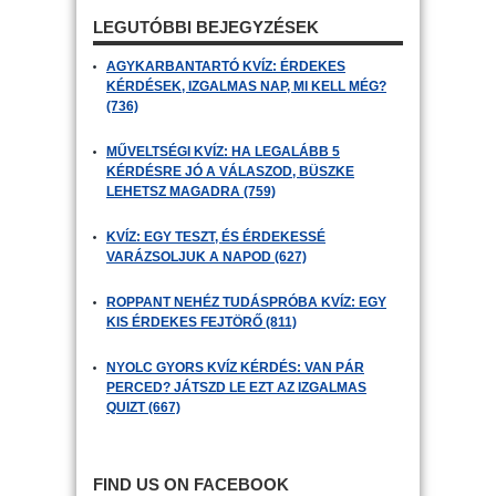
LEGUTÓBBI BEJEGYZÉSEK
AGYKARBANTARTÓ KVÍZ: ÉRDEKES
KÉRDÉSEK, IZGALMAS NAP, MI KELL MÉG?
(736)
MŰVELTSÉGI KVÍZ: HA LEGALÁBB 5
KÉRDÉSRE JÓ A VÁLASZOD, BÜSZKE
LEHETSZ MAGADRA (759)
KVÍZ: EGY TESZT, ÉS ÉRDEKESSÉ
VARÁZSOLJUK A NAPOD (627)
ROPPANT NEHÉZ TUDÁSPRÓBA KVÍZ: EGY
KIS ÉRDEKES FEJTÖRŐ (811)
NYOLC GYORS KVÍZ KÉRDÉS: VAN PÁR
PERCED? JÁTSZD LE EZT AZ IZGALMAS
QUIZT (667)
FIND US ON FACEBOOK