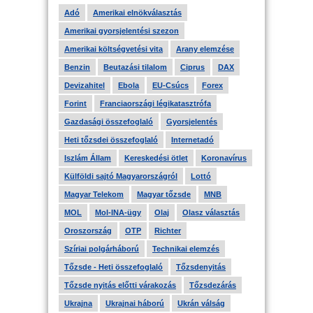
Adó
Amerikai elnökválasztás
Amerikai gyorsjelentési szezon
Amerikai költségvetési vita
Arany elemzése
Benzin
Beutazási tilalom
Ciprus
DAX
Devizahitel
Ebola
EU-Csúcs
Forex
Forint
Franciaországi légikatasztrófa
Gazdasági összefoglaló
Gyorsjelentés
Heti tőzsdei összefoglaló
Internetadó
Iszlám Állam
Kereskedési ötlet
Koronavírus
Külföldi sajtó Magyarországról
Lottó
Magyar Telekom
Magyar tőzsde
MNB
MOL
Mol-INA-ügy
Olaj
Olasz választás
Oroszország
OTP
Richter
Szíriai polgárháború
Technikai elemzés
Tőzsde - Heti összefoglaló
Tőzsdenyitás
Tőzsde nyitás előtti várakozás
Tőzsdezárás
Ukrajna
Ukrajnai háború
Ukrán válság