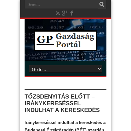
TŐZSDENYITÁS ELŐTT –
IRÁNYKERESÉSSEL
INDULHAT A KERESKEDÉS
Iránykereséssel indulhat a kereskedés a
Budapesti Értéktőzsdén (BÉT) szerdán