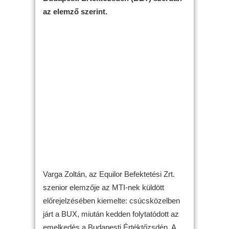
az elemző szerint.
Varga Zoltán, az Equilor Befektetési Zrt.
szenior elemzője az MTI-nek küldött
előrejelzésében kiemelte: csúcsközelben
járt a BUX, miután kedden folytatódott az
emelkedés a Budapesti Értéktőzsdén. A