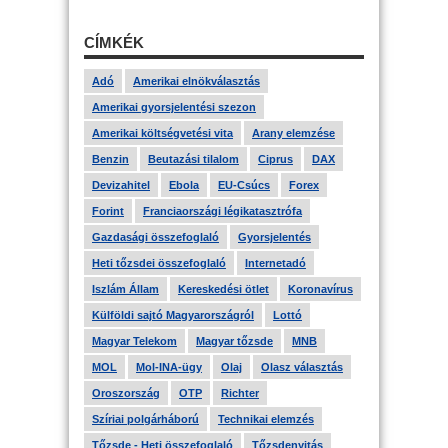
CÍMKÉK
Adó
Amerikai elnökválasztás
Amerikai gyorsjelentési szezon
Amerikai költségvetési vita
Arany elemzése
Benzin
Beutazási tilalom
Ciprus
DAX
Devizahitel
Ebola
EU-Csúcs
Forex
Forint
Franciaországi légikatasztrófa
Gazdasági összefoglaló
Gyorsjelentés
Heti tőzsdei összefoglaló
Internetadó
Iszlám Állam
Kereskedési ötlet
Koronavírus
Külföldi sajtó Magyarországról
Lottó
Magyar Telekom
Magyar tőzsde
MNB
MOL
Mol-INA-ügy
Olaj
Olasz választás
Oroszország
OTP
Richter
Szíriai polgárháború
Technikai elemzés
Tőzsde - Heti összefoglaló
Tőzsdenyitás