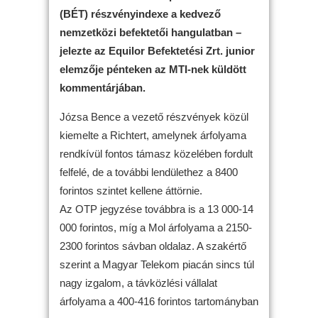
(BÉT) részvényindexe a kedvező
nemzetközi befektetői hangulatban –
jelezte az Equilor Befektetési Zrt. junior
elemzője pénteken az MTI-nek küldött
kommentárjában.
Józsa Bence a vezető részvények közül
kiemelte a Richtert, amelynek árfolyama
rendkívül fontos támasz közelében fordult
felfelé, de a további lendülethez a 8400
forintos szintet kellene áttörnie.
Az OTP jegyzése továbbra is a 13 000-14
000 forintos, míg a Mol árfolyama a 2150-
2300 forintos sávban oldalaz. A szakértő
szerint a Magyar Telekom piacán sincs túl
nagy izgalom, a távközlési vállalat
árfolyama a 400-416 forintos tartományban