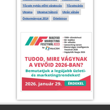
Tőzsde nyitás előtti várakozás
Tőzsdezárás
Ukrajna
Ukrajnai háború
Ukrán válság
Önkormányzat 2014
Ötletbörze