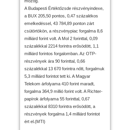
mozog.
A Budapesti Értéktőzsde részvényindexe,
a BUX 205,50 pontos, 0,47 százalékos
emelkedéssel, 43 784,89 ponton zárt
csütörtökön, a részvénypiac forgalma 8,6
milliárd forint volt. A Mol 2 forinttal, 0,09
százalékkal 2214 forintra erősödött, 1,1
milliárd forintos forgalomban. Az OTP-
részvények ára 90 forinttal, 0,66
százalékkal 13 670 forintra nőtt, forgalmuk
5,3 milliárd forintot tett ki. A Magyar
Telekom árfolyama 410 forint maradt,
forgalma 364,9 millió forint volt. A Richter-
papírok árfolyama 55 forinttal, 0,67
százalékkal 8310 forintra erősödött, a
részvények forgalma 1,4 milliárd forintot
ért el.(MTI)