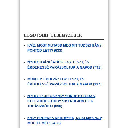
LEGUTÓBBI BEJEGYZÉSEK
KVÍZ: MOST MUTASD MEG MIT TUDSZ! HÁNY
PONTOD LETT? (633)
NYOLC KVÍZKÉRDÉS: EGY TESZT, ÉS
ÉRDEKESSÉ VARÁZSOLJUK A NAPOD (791)
MŰVELTSÉGI KVÍZ: EGY TESZT, ÉS
ÉRDEKESSÉ VARÁZSOLJUK A NAPOD (997)
NYOLC PONTOS KVÍZ: SOKRÉTŰ TUDÁS
KELL AHHOZ, HOGY SIKERÜLJÖN EZ A
TUDÁSPRÓBA! (898)
KVÍZ: ÉRDEKES KÉRDÉSEK, IZGALMAS NAP,
MI KELL MÉG? (436)