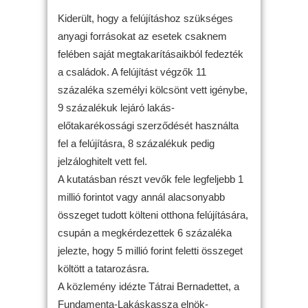
Kiderült, hogy a felújításhoz szükséges
anyagi forrásokat az esetek csaknem
felében saját megtakarításaikból fedezték
a családok. A felújítást végzők 11
százaléka személyi kölcsönt vett igénybe,
9 százalékuk lejáró lakás-
előtakarékossági szerződését használta
fel a felújításra, 8 százalékuk pedig
jelzáloghitelt vett fel.
A kutatásban részt vevők fele legfeljebb 1
millió forintot vagy annál alacsonyabb
összeget tudott költeni otthona felújítására,
csupán a megkérdezettek 6 százaléka
jelezte, hogy 5 millió forint feletti összeget
költött a tatarozásra.
A közlemény idézte Tátrai Bernadettet, a
Fundamenta-Lakáskassza elnök-