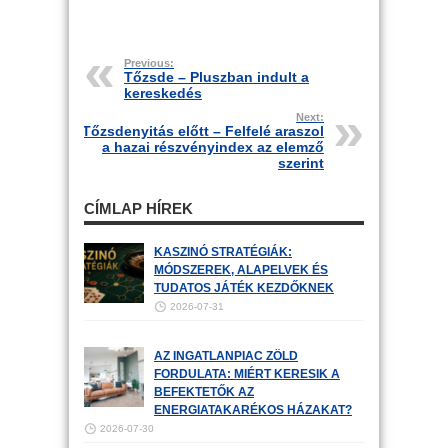
Previous:
Tőzsde – Pluszban indult a
kereskedés
Next:
Tőzsdenyitás előtt – Felfelé araszol
a hazai részvényindex az elemző
szerint
CÍMLAP HÍREK
KASZINÓ STRATÉGIÁK:
MÓDSZEREK, ALAPELVEK ÉS
TUDATOS JÁTÉK KEZDŐKNEK
2026-07-31
AZ INGATLANPIAC ZÖLD
FORDULATA: MIÉRT KERESIK A
BEFEKTETŐK AZ
ENERGIATAKARÉKOS HÁZAKAT?
2026-07-30