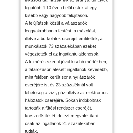
legutóbb 4-10 éven belül estek át egy
kisebb vagy nagyobb felújításon.
A felújítások közül a válaszadók
leggyakrabban a festést, a mázolást,
illetve a burkolatok cseréjét említették, a
munkálatok 73 százalékában ezeket
végeztették el az ingatlantulajdonosok.
A felmérés szerint jóval kisebb mértékben,
a tatarozáson átesett ingatlanok kevesebb,
mint felében került sor a nyílászárók
cseréjére is, és 23 százaléknál volt
lehetőség a víz-, gáz- illetve az elektromos
hálózatok cseréjére. Sokan indokoltnak
tartották a fűtési rendszer cseréjét,
korszerűsítését, de ezt megvalósítani
csak az ingatlanok 21 százalékában
tudták.