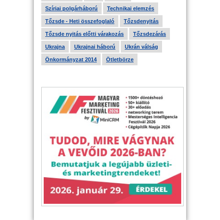
Szíriai polgárháború
Technikai elemzés
Tőzsde - Heti összefoglaló
Tőzsdenyitás
Tőzsde nyitás előtti várakozás
Tőzsdezárás
Ukrajna
Ukrajnai háború
Ukrán válság
Önkormányzat 2014
Ötletbörze