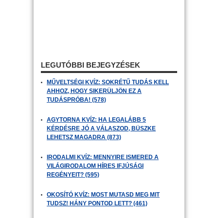
LEGUTÓBBI BEJEGYZÉSEK
MŰVELTSÉGI KVÍZ: SOKRÉTŰ TUDÁS KELL
AHHOZ, HOGY SIKERÜLJÖN EZ A
TUDÁSPRÓBA! (578)
AGYTORNA KVÍZ: HA LEGALÁBB 5
KÉRDÉSRE JÓ A VÁLASZOD, BÜSZKE
LEHETSZ MAGADRA (873)
IRODALMI KVÍZ: MENNYIRE ISMERED A
VILÁGIRODALOM HÍRES IFJÚSÁGI
REGÉNYEIT? (595)
OKOSÍTÓ KVÍZ: MOST MUTASD MEG MIT
TUDSZ! HÁNY PONTOD LETT? (461)