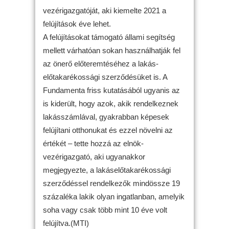
vezérigazgatóját, aki kiemelte 2021 a
felújítások éve lehet.
A felújításokat támogató állami segítség
mellett várhatóan sokan használhatják fel
az önerő előteremtéséhez a lakás-
előtakarékossági szerződésüket is. A
Fundamenta friss kutatásából ugyanis az
is kiderült, hogy azok, akik rendelkeznek
lakásszámlával, gyakrabban képesek
felújítani otthonukat és ezzel növelni az
értékét – tette hozzá az elnök-
vezérigazgató, aki ugyanakkor
megjegyezte, a lakáselőtakarékossági
szerződéssel rendelkezők mindössze 19
százaléka lakik olyan ingatlanban, amelyik
soha vagy csak több mint 10 éve volt
felújítva.(MTI)