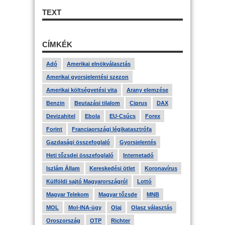
TEXT
CÍMKÉK
Adó
Amerikai elnökválasztás
Amerikai gyorsjelentési szezon
Amerikai költségvetési vita
Arany elemzése
Benzin
Beutazási tilalom
Ciprus
DAX
Devizahitel
Ebola
EU-Csúcs
Forex
Forint
Franciaországi légikatasztrófa
Gazdasági összefoglaló
Gyorsjelentés
Heti tőzsdei összefoglaló
Internetadó
Iszlám Állam
Kereskedési ötlet
Koronavírus
Külföldi sajtó Magyarországról
Lottó
Magyar Telekom
Magyar tőzsde
MNB
MOL
Mol-INA-ügy
Olaj
Olasz választás
Oroszország
OTP
Richter