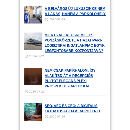
A BELVÁROS ÚJ LUXUSCIKKE NEM
A LAKÁS, HANEM A PARKOLÓHELY
2026-07-29
MIÉRT VÁLT KECSKEMÉT ÉS
VONZÁSKÖRZETE A HAZAI IPARI-
LOGISZTIKAI INGATLANPIAC EGYIK
LEGFONTOSABB KÖZPONTJÁVÁ?
2026-07-21
NEM CSAK PAPÍRHALOM: ÍGY
ALAKÍTSD ÁT A RECEPCIÓS
PULTOT ELEGÁNS PLEXI
PROSPEKTUSTARTÓKKAL
2026-07-20
SEO, AEO ÉS GEO: A DIGITÁLIS
LÁTHATÓSÁG ÚJ ALAPPILLÉREI
2026-07-16