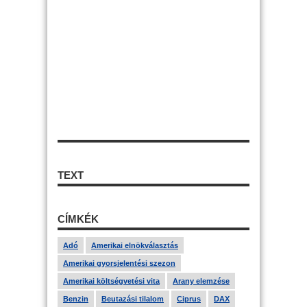
TEXT
CÍMKÉK
Adó
Amerikai elnökválasztás
Amerikai gyorsjelentési szezon
Amerikai költségvetési vita
Arany elemzése
Benzin
Beutazási tilalom
Ciprus
DAX