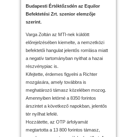
Budapesti Értéktőzsdén az Equilor
Befektetési Zrt. szenior elemzője
szerint.
Varga Zoltán az MTI-nek küldött
előrejelzésében kiemelte, a nemzetközi
befektetői hangulat jelentős romlása miatt
a negatív tartományban nyithat a hazai
részvénypiac is.
Kifejtette, érdemes figyelni a Richter
mozgására, amely továbbra is
meghatározó támasz közelében mozog.
Amennyiben letörné a 8350 forintos
árszintet a következő napokban, jelentős
tér nyílhat lefelé.
Hozzátette, az OTP árfolyamát
megtartotta a 13 800 forintos támasz,