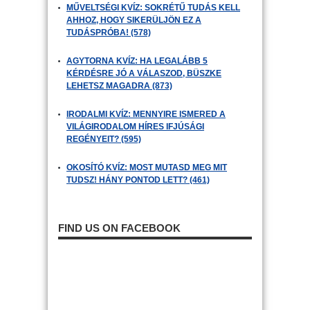
MŰVELTSÉGI KVÍZ: SOKRÉTŰ TUDÁS KELL
AHHOZ, HOGY SIKERÜLJÖN EZ A
TUDÁSPRÓBA! (578)
AGYTORNA KVÍZ: HA LEGALÁBB 5
KÉRDÉSRE JÓ A VÁLASZOD, BÜSZKE
LEHETSZ MAGADRA (873)
IRODALMI KVÍZ: MENNYIRE ISMERED A
VILÁGIRODALOM HÍRES IFJÚSÁGI
REGÉNYEIT? (595)
OKOSÍTÓ KVÍZ: MOST MUTASD MEG MIT
TUDSZ! HÁNY PONTOD LETT? (461)
FIND US ON FACEBOOK