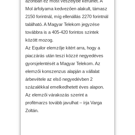
azonban ez most veszélybe kerülhet. A
Mol árfolyama kedvezően alakult, támasz
2150 forintnál, míg ellenállás 2270 forintnál
található. A Magyar Telekom jegyzése
továbbra is a 405-420 forintos szintek
között mozog.
Az Equilor elemzője kitért arra, hogy a
piaczárás után teszi közzé negyedéves
gyorsjelentését a Magyar Telekom. Az
elemzői konszenzus alapján a vállalat
árbevétele az első negyedévben 2
százalékkal emelkedhetett éves alapon.
Az elemzői várakozás szerint a
profitmarzs tovább javulhat – írja Varga
Zoltán.