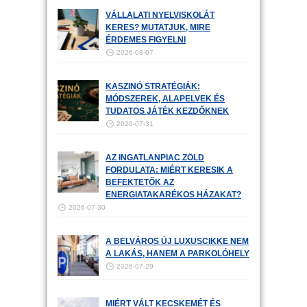
VÁLLALATI NYELVISKOLÁT
KERES? MUTATJUK, MIRE
ÉRDEMES FIGYELNI
2026-08-07
KASZINÓ STRATÉGIÁK:
MÓDSZEREK, ALAPELVEK ÉS
TUDATOS JÁTÉK KEZDŐKNEK
2026-07-31
AZ INGATLANPIAC ZÖLD
FORDULATA: MIÉRT KERESIK A
BEFEKTETŐK AZ
ENERGIATAKARÉKOS HÁZAKAT?
2026-07-30
A BELVÁROS ÚJ LUXUSCIKKE NEM
A LAKÁS, HANEM A PARKOLÓHELY
2026-07-29
MIÉRT VÁLT KECSKEMÉT ÉS