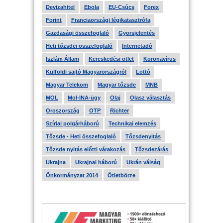
Devizahitel
Ebola
EU-Csúcs
Forex
Forint
Franciaországi légikatasztrófa
Gazdasági összefoglaló
Gyorsjelentés
Heti tőzsdei összefoglaló
Internetadó
Iszlám Állam
Kereskedési ötlet
Koronavírus
Külföldi sajtó Magyarországról
Lottó
Magyar Telekom
Magyar tőzsde
MNB
MOL
Mol-INA-ügy
Olaj
Olasz választás
Oroszország
OTP
Richter
Szíriai polgárháború
Technikai elemzés
Tőzsde - Heti összefoglaló
Tőzsdenyitás
Tőzsde nyitás előtti várakozás
Tőzsdezárás
Ukrajna
Ukrajnai háború
Ukrán válság
Önkormányzat 2014
Ötletbörze