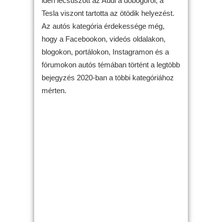
idén lecsúszott az Audi a dobogóról, a
Tesla viszont tartotta az ötödik helyezést.
Az autós kategória érdekessége még,
hogy a Facebookon, videós oldalakon,
blogokon, portálokon, Instagramon és a
fórumokon autós témában történt a legtöbb
bejegyzés 2020-ban a többi kategóriához
mérten.