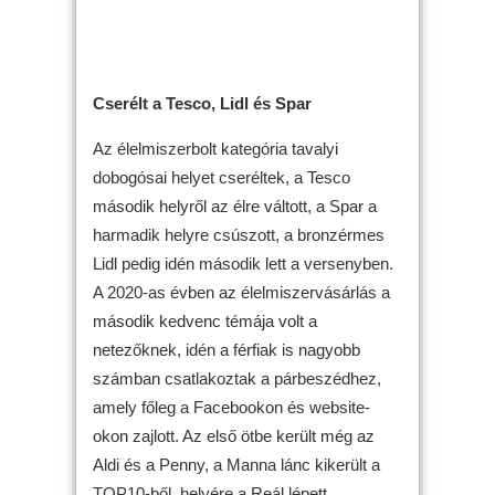
Cserélt a Tesco, Lidl és Spar
Az élelmiszerbolt kategória tavalyi
dobogósai helyet cseréltek, a Tesco
második helyről az élre váltott, a Spar a
harmadik helyre csúszott, a bronzérmes
Lidl pedig idén második lett a versenyben.
A 2020-as évben az élelmiszervásárlás a
második kedvenc témája volt a
netezőknek, idén a férfiak is nagyobb
számban csatlakoztak a párbeszédhez,
amely főleg a Facebookon és website-
okon zajlott. Az első ötbe került még az
Aldi és a Penny, a Manna lánc kikerült a
TOP10-ből, helyére a Reál lépett.