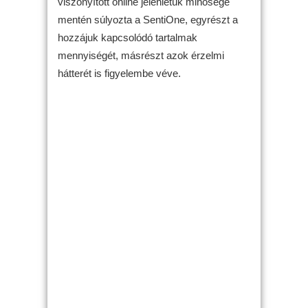
viszonyított online jelenlétük minősége
mentén súlyozta a SentiOne, egyrészt a
hozzájuk kapcsolódó tartalmak
mennyiségét, másrészt azok érzelmi
hátterét is figyelembe véve.