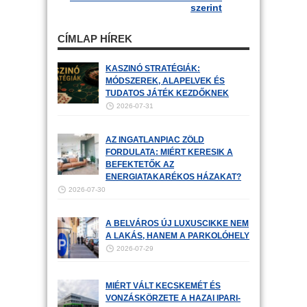
szerint
CÍMLAP HÍREK
KASZINÓ STRATÉGIÁK:
MÓDSZEREK, ALAPELVEK ÉS
TUDATOS JÁTÉK KEZDŐKNEK
2026-07-31
AZ INGATLANPIAC ZÖLD
FORDULATA: MIÉRT KERESIK A
BEFEKTETŐK AZ
ENERGIATAKARÉKOS HÁZAKAT?
2026-07-30
A BELVÁROS ÚJ LUXUSCIKKE NEM
A LAKÁS, HANEM A PARKOLÓHELY
2026-07-29
MIÉRT VÁLT KECSKEMÉT ÉS
VONZÁSKÖRZETE A HAZAI IPARI-