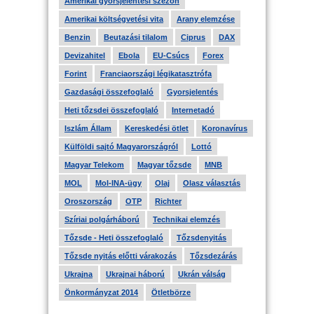
Amerikai gyorsjelentési szezon
Amerikai költségvetési vita
Arany elemzése
Benzin
Beutazási tilalom
Ciprus
DAX
Devizahitel
Ebola
EU-Csúcs
Forex
Forint
Franciaországi légikatasztrófa
Gazdasági összefoglaló
Gyorsjelentés
Heti tőzsdei összefoglaló
Internetadó
Iszlám Állam
Kereskedési ötlet
Koronavírus
Külföldi sajtó Magyarországról
Lottó
Magyar Telekom
Magyar tőzsde
MNB
MOL
Mol-INA-ügy
Olaj
Olasz választás
Oroszország
OTP
Richter
Szíriai polgárháború
Technikai elemzés
Tőzsde - Heti összefoglaló
Tőzsdenyitás
Tőzsde nyitás előtti várakozás
Tőzsdezárás
Ukrajna
Ukrajnai háború
Ukrán válság
Önkormányzat 2014
Ötletbörze