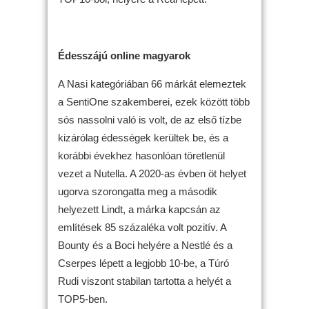
Édesszájú online magyarok
A Nasi kategóriában 66 márkát elemeztek
a SentiOne szakemberei, ezek között több
sós nassolni való is volt, de az első tízbe
kizárólag édességek kerültek be, és a
korábbi évekhez hasonlóan töretlenül
vezet a Nutella. A 2020-as évben öt helyet
ugorva szorongatta meg a második
helyezett Lindt, a márka kapcsán az
említések 85 százaléka volt pozitív. A
Bounty és a Boci helyére a Nestlé és a
Cserpes lépett a legjobb 10-be, a Túró
Rudi viszont stabilan tartotta a helyét a
TOP5-ben.