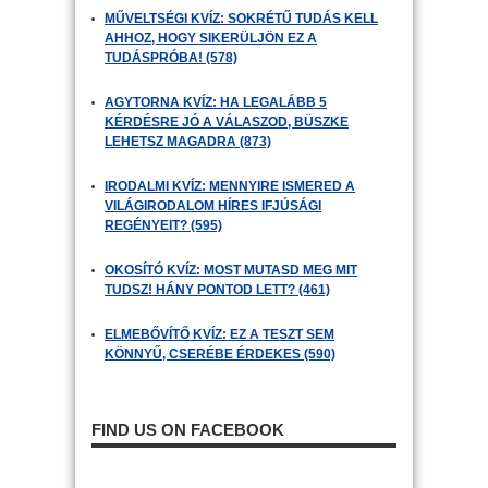
MŰVELTSÉGI KVÍZ: SOKRÉTŰ TUDÁS KELL
AHHOZ, HOGY SIKERÜLJÖN EZ A
TUDÁSPRÓBA! (578)
AGYTORNA KVÍZ: HA LEGALÁBB 5
KÉRDÉSRE JÓ A VÁLASZOD, BÜSZKE
LEHETSZ MAGADRA (873)
IRODALMI KVÍZ: MENNYIRE ISMERED A
VILÁGIRODALOM HÍRES IFJÚSÁGI
REGÉNYEIT? (595)
OKOSÍTÓ KVÍZ: MOST MUTASD MEG MIT
TUDSZ! HÁNY PONTOD LETT? (461)
ELMEBŐVÍTŐ KVÍZ: EZ A TESZT SEM
KÖNNYŰ, CSERÉBE ÉRDEKES (590)
FIND US ON FACEBOOK