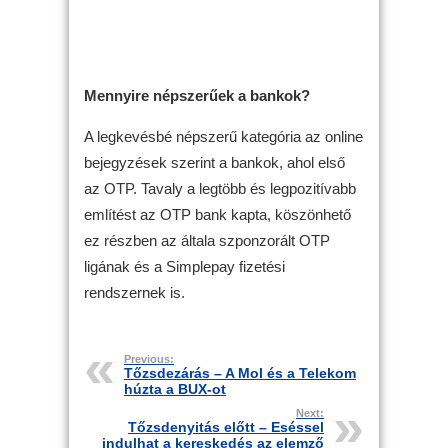
Mennyire népszerűek a bankok?
A legkevésbé népszerű kategória az online
bejegyzések szerint a bankok, ahol első
az OTP. Tavaly a legtöbb és legpozitívabb
említést az OTP bank kapta, köszönhető
ez részben az általa szponzorált OTP
ligának és a Simplepay fizetési
rendszernek is.
Previous:
Tőzsdezárás – A Mol és a Telekom
húzta a BUX-ot
Next:
Tőzsdenyitás előtt – Eséssel
indulhat a kereskedés az elemző