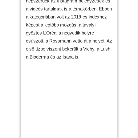
népszerűek az Instagram bejegyzések és
a videós tartalmak is a témakörben. Ebben
a kategóriában volt az 2019-es indexhez
képest a legtöbb mozgás, a tavalyi
győztes L’Oréal a negyedik helyre
csúszott, a Rossmann vette át a helyét. Az
első tízbe viszont bekerült a Vichy, a Lush,
a Bioderma és az Isana is.