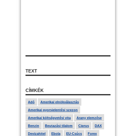
TEXT
CÍMKÉK
Adó
Amerikai elnökválasztás
Amerikai gyorsjelentési szezon
Amerikai költségvetési vita
Arany elemzése
Benzin
Beutazási tilalom
Ciprus
DAX
Devizahitel
Ebola
EU-Csúcs
Forex