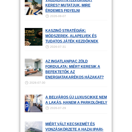
VÁLLALATI NYELVISKOLÁT
KERES? MUTATJUK, MIRE
ÉRDEMES FIGYELNI
2026-08-07
KASZINÓ STRATÉGIÁK:
MÓDSZEREK, ALAPELVEK ÉS
TUDATOS JÁTÉK KEZDŐKNEK
2026-07-31
AZ INGATLANPIAC ZÖLD
FORDULATA: MIÉRT KERESIK A
BEFEKTETŐK AZ
ENERGIATAKARÉKOS HÁZAKAT?
2026-07-30
A BELVÁROS ÚJ LUXUSCIKKE NEM
A LAKÁS, HANEM A PARKOLÓHELY
2026-07-29
MIÉRT VÁLT KECSKEMÉT ÉS
VONZÁSKÖRZETE A HAZAI IPARI-