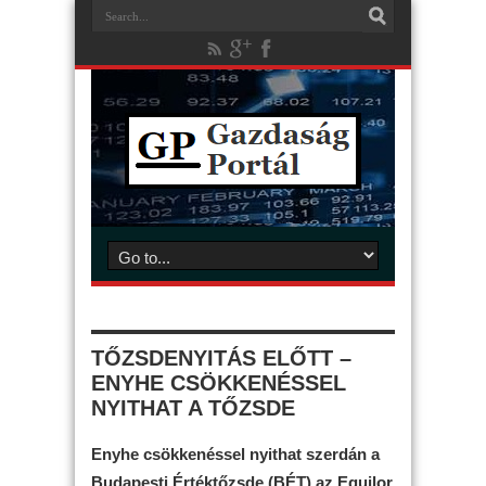
TŐZSDENYITÁS ELŐTT –
ENYHE CSÖKKENÉSSEL
NYITHAT A TŐZSDE
Enyhe csökkenéssel nyithat szerdán a
Budapesti Értéktőzsde (BÉT) az Equilor