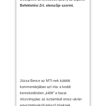
Befektetési Zrt. elemzője szerint.
Józsa Bence az MTI-nek küldött
kommentárjában azt írta: a keddi
kereskedésben „kilőtt” a hazai
részvénypiac az isztambuli orosz-ukrán
egyeztetésekről érkező híreknek