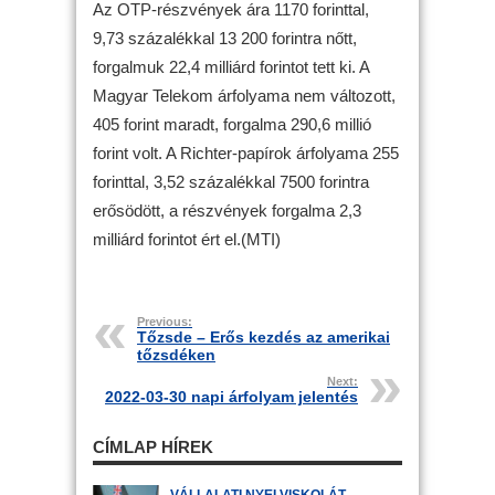
Az OTP-részvények ára 1170 forinttal,
9,73 százalékkal 13 200 forintra nőtt,
forgalmuk 22,4 milliárd forintot tett ki. A
Magyar Telekom árfolyama nem változott,
405 forint maradt, forgalma 290,6 millió
forint volt. A Richter-papírok árfolyama 255
forinttal, 3,52 százalékkal 7500 forintra
erősödött, a részvények forgalma 2,3
milliárd forintot ért el.(MTI)
Previous:
Tőzsde – Erős kezdés az amerikai
tőzsdéken
Next:
2022-03-30 napi árfolyam jelentés
CÍMLAP HÍREK