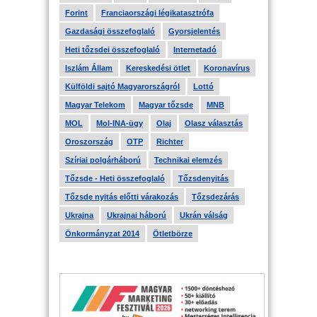
Forint
Franciaországi légikatasztrófa
Gazdasági összefoglaló
Gyorsjelentés
Heti tőzsdei összefoglaló
Internetadó
Iszlám Állam
Kereskedési ötlet
Koronavírus
Külföldi sajtó Magyarországról
Lottó
Magyar Telekom
Magyar tőzsde
MNB
MOL
Mol-INA-ügy
Olaj
Olasz választás
Oroszország
OTP
Richter
Szíriai polgárháború
Technikai elemzés
Tőzsde - Heti összefoglaló
Tőzsdenyitás
Tőzsde nyitás előtti várakozás
Tőzsdezárás
Ukrajna
Ukrajnai háború
Ukrán válság
Önkormányzat 2014
Ötletbörze