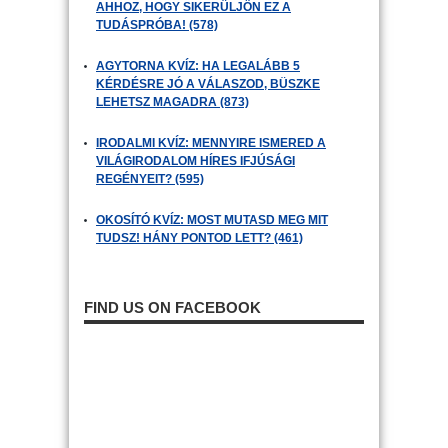
AHHOZ, HOGY SIKERÜLJÖN EZ A
TUDÁSPRÓBA! (578)
AGYTORNA KVÍZ: HA LEGALÁBB 5
KÉRDÉSRE JÓ A VÁLASZOD, BÜSZKE
LEHETSZ MAGADRA (873)
IRODALMI KVÍZ: MENNYIRE ISMERED A
VILÁGIRODALOM HÍRES IFJÚSÁGI
REGÉNYEIT? (595)
OKOSÍTÓ KVÍZ: MOST MUTASD MEG MIT
TUDSZ! HÁNY PONTOD LETT? (461)
FIND US ON FACEBOOK