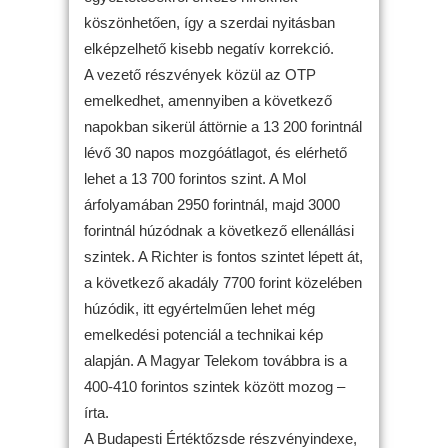
köszönhetően, így a szerdai nyitásban
elképzelhető kisebb negatív korrekció.
A vezető részvények közül az OTP
emelkedhet, amennyiben a következő
napokban sikerül áttörnie a 13 200 forintnál
lévő 30 napos mozgóátlagot, és elérhető
lehet a 13 700 forintos szint. A Mol
árfolyamában 2950 forintnál, majd 3000
forintnál húzódnak a következő ellenállási
szintek. A Richter is fontos szintet lépett át,
a következő akadály 7700 forint közelében
húzódik, itt egyértelműen lehet még
emelkedési potenciál a technikai kép
alapján. A Magyar Telekom továbbra is a
400-410 forintos szintek között mozog –
írta.
A Budapesti Értéktőzsde részvényindexe,