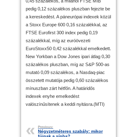
0,45 százalékos, a milánói FTSE MIB
pedig 0,12 százalékos pluszban fejezte be
a kereskedést. A páneurópai indexek közül
a Stoxx Europe 600 0,16 százalékkal, az
FTSE Eurofirst 300 index pedig 0,19
százalékkal, míg az euróövezeti
EuroStoxx50 0,42 százalékkal emelkedett.
New Yorkban a Dow Jones ipari átlag 0,30
százalékos pluszban, míg az S&P 500-as
mutató 0,09 százalékos, a Nasdaq-piac
összetett mutatója pedig 0,60 százalékos
mínuszban zárt hétfőn. A határidős
indexek enyhe emelkedést
valószínűsítenek a keddi nyitásra.(MTI)
Previous:
Négyzetméteres szabály: mikor
fújnak a sípba?