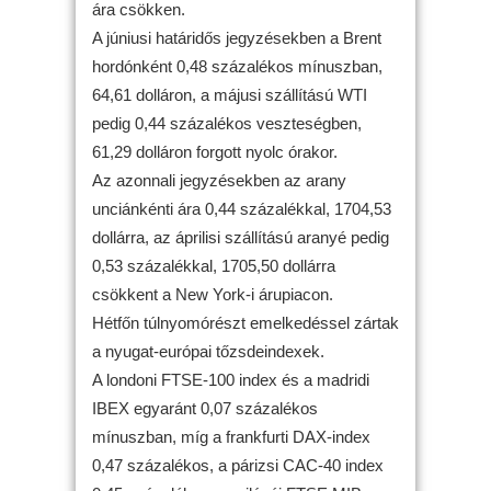
ára csökken.
A júniusi határidős jegyzésekben a Brent
hordónként 0,48 százalékos mínuszban,
64,61 dolláron, a májusi szállítású WTI
pedig 0,44 százalékos veszteségben,
61,29 dolláron forgott nyolc órakor.
Az azonnali jegyzésekben az arany
unciánkénti ára 0,44 százalékkal, 1704,53
dollárra, az áprilisi szállítású aranyé pedig
0,53 százalékkal, 1705,50 dollárra
csökkent a New York-i árupiacon.
Hétfőn túlnyomórészt emelkedéssel zártak
a nyugat-európai tőzsdeindexek.
A londoni FTSE-100 index és a madridi
IBEX egyaránt 0,07 százalékos
mínuszban, míg a frankfurti DAX-index
0,47 százalékos, a párizsi CAC-40 index