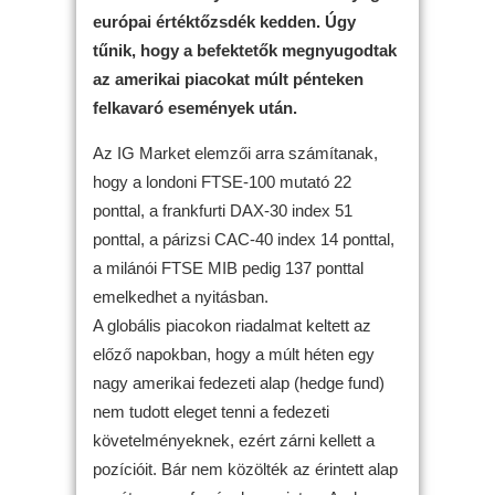
európai értéktőzsdék kedden. Úgy
tűnik, hogy a befektetők megnyugodtak
az amerikai piacokat múlt pénteken
felkavaró események után.
Az IG Market elemzői arra számítanak,
hogy a londoni FTSE-100 mutató 22
ponttal, a frankfurti DAX-30 index 51
ponttal, a párizsi CAC-40 index 14 ponttal,
a milánói FTSE MIB pedig 137 ponttal
emelkedhet a nyitásban.
A globális piacokon riadalmat keltett az
előző napokban, hogy a múlt héten egy
nagy amerikai fedezeti alap (hedge fund)
nem tudott eleget tenni a fedezeti
követelményeknek, ezért zárni kellett a
pozícióit. Bár nem közölték az érintett alap