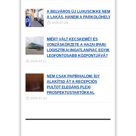
A BELVÁROS ÚJ LUXUSCIKKE NEM
A LAKÁS, HANEM A PARKOLÓHELY
2026-07-29
MIÉRT VÁLT KECSKEMÉT ÉS
VONZÁSKÖRZETE A HAZAI IPARI-
LOGISZTIKAI INGATLANPIAC EGYIK
LEGFONTOSABB KÖZPONTJÁVÁ?
2026-07-21
NEM CSAK PAPÍRHALOM: ÍGY
ALAKÍTSD ÁT A RECEPCIÓS
PULTOT ELEGÁNS PLEXI
PROSPEKTUSTARTÓKKAL
2026-07-20