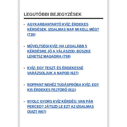
LEGUTÓBBI BEJEGYZÉSEK
AGYKARBANTARTÓ KVÍZ: ÉRDEKES
KÉRDÉSEK, IZGALMAS NAP, MI KELL MÉG?
(736)
MŰVELTSÉGI KVÍZ: HA LEGALÁBB 5
KÉRDÉSRE JÓ A VÁLASZOD, BÜSZKE
LEHETSZ MAGADRA (759)
KVÍZ: EGY TESZT, ÉS ÉRDEKESSÉ
VARÁZSOLJUK A NAPOD (627)
ROPPANT NEHÉZ TUDÁSPRÓBA KVÍZ: EGY
KIS ÉRDEKES FEJTÖRŐ (811)
NYOLC GYORS KVÍZ KÉRDÉS: VAN PÁR
PERCED? JÁTSZD LE EZT AZ IZGALMAS
QUIZT (667)