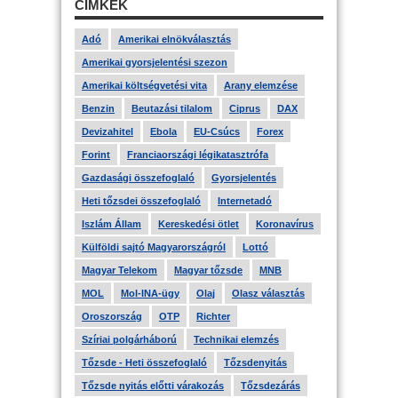
CÍMKÉK
Adó
Amerikai elnökválasztás
Amerikai gyorsjelentési szezon
Amerikai költségvetési vita
Arany elemzése
Benzin
Beutazási tilalom
Ciprus
DAX
Devizahitel
Ebola
EU-Csúcs
Forex
Forint
Franciaországi légikatasztrófa
Gazdasági összefoglaló
Gyorsjelentés
Heti tőzsdei összefoglaló
Internetadó
Iszlám Állam
Kereskedési ötlet
Koronavírus
Külföldi sajtó Magyarországról
Lottó
Magyar Telekom
Magyar tőzsde
MNB
MOL
Mol-INA-ügy
Olaj
Olasz választás
Oroszország
OTP
Richter
Szíriai polgárháború
Technikai elemzés
Tőzsde - Heti összefoglaló
Tőzsdenyitás
Tőzsde nyitás előtti várakozás
Tőzsdezárás