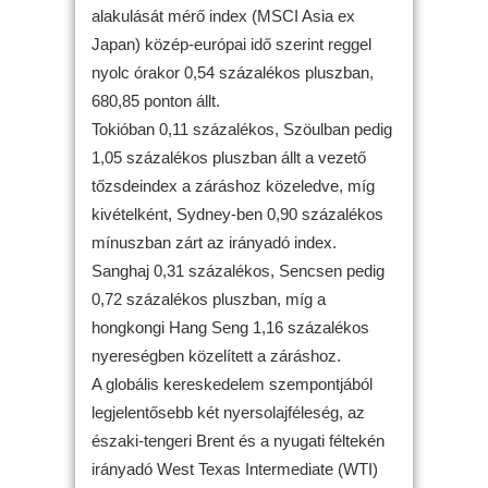
alakulását mérő index (MSCI Asia ex
Japan) közép-európai idő szerint reggel
nyolc órakor 0,54 százalékos pluszban,
680,85 ponton állt.
Tokióban 0,11 százalékos, Szöulban pedig
1,05 százalékos pluszban állt a vezető
tőzsdeindex a záráshoz közeledve, míg
kivételként, Sydney-ben 0,90 százalékos
mínuszban zárt az irányadó index.
Sanghaj 0,31 százalékos, Sencsen pedig
0,72 százalékos pluszban, míg a
hongkongi Hang Seng 1,16 százalékos
nyereségben közelített a záráshoz.
A globális kereskedelem szempontjából
legjelentősebb két nyersolajféleség, az
északi-tengeri Brent és a nyugati féltekén
irányadó West Texas Intermediate (WTI)