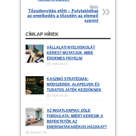
Next:
Tőzsdenyitás előtt – Folytatódhat
az emelkedés a tőzsdén az elemző
szerint
CÍMLAP HÍREK
VÁLLALATI NYELVISKOLÁT
KERES? MUTATJUK, MIRE
ÉRDEMES FIGYELNI
2026-08-07
KASZINÓ STRATÉGIÁK:
MÓDSZEREK, ALAPELVEK ÉS
TUDATOS JÁTÉK KEZDŐKNEK
2026-07-31
AZ INGATLANPIAC ZÖLD
FORDULATA: MIÉRT KERESIK A
BEFEKTETŐK AZ
ENERGIATAKARÉKOS HÁZAKAT?
2026-07-30