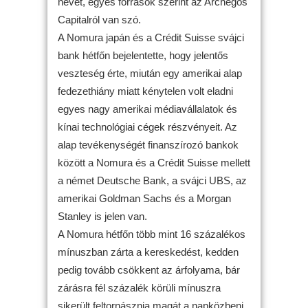
nevét, egyes források szerint az Archegos
Capitalról van szó.
A Nomura japán és a Crédit Suisse svájci
bank hétfőn bejelentette, hogy jelentős
veszteség érte, miután egy amerikai alap
fedezethiány miatt kénytelen volt eladni
egyes nagy amerikai médiavállalatok és
kínai technológiai cégek részvényeit. Az
alap tevékenységét finanszírozó bankok
között a Nomura és a Crédit Suisse mellett
a német Deutsche Bank, a svájci UBS, az
amerikai Goldman Sachs és a Morgan
Stanley is jelen van.
A Nomura hétfőn több mint 16 százalékos
mínuszban zárta a kereskedést, kedden
pedig tovább csökkent az árfolyama, bár
zárásra fél százalék körüli mínuszra
sikerült feltornásznia magát a napközbeni