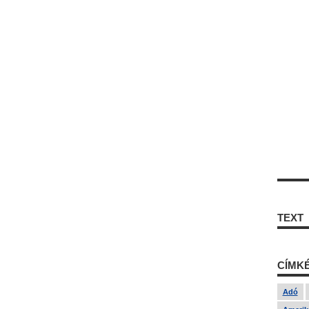
TEXT
CÍMK
Adó