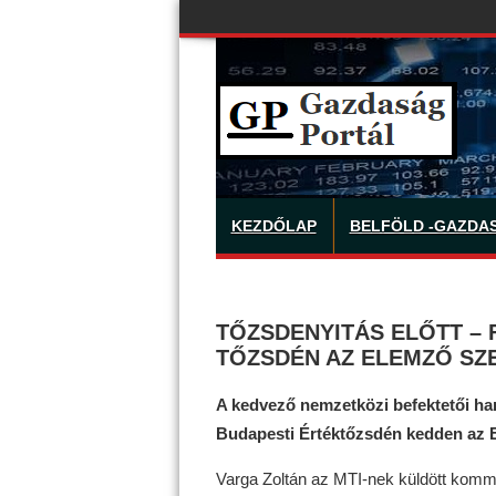
KEZDŐLAP
BELFÖLD -GAZDA
TŐZSDENYITÁS ELŐTT – 
TŐZSDÉN AZ ELEMZŐ SZ
A kedvező nemzetközi befektetői ha
Budapesti Értéktőzsdén kedden az Eq
Varga Zoltán az MTI-nek küldött komm