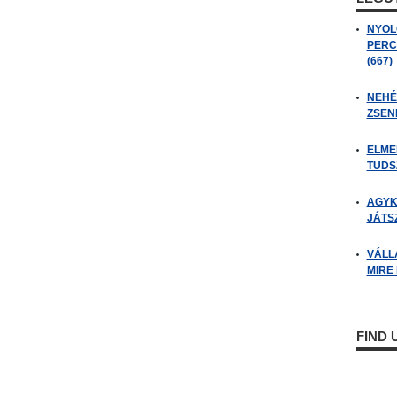
NYOL
PERC
(667)
NEHÉZ
ZSENI
ELME
TUDSZ
AGYK
JÁTSZ
VÁLL
MIRE
FIND