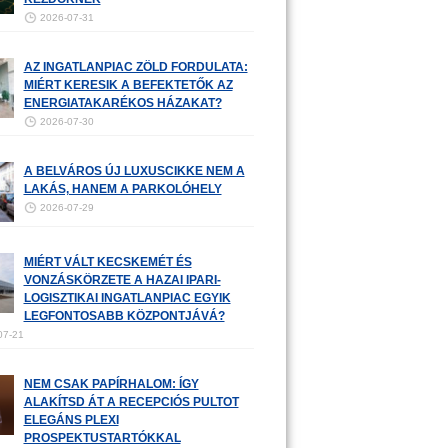
2026-07-31
AZ INGATLANPIAC ZÖLD FORDULATA:
MIÉRT KERESIK A BEFEKTETŐK AZ
ENERGIATAKARÉKOS HÁZAKAT?
2026-07-30
A BELVÁROS ÚJ LUXUSCIKKE NEM A
LAKÁS, HANEM A PARKOLÓHELY
2026-07-29
MIÉRT VÁLT KECSKEMÉT ÉS
VONZÁSKÖRZETE A HAZAI IPARI-
LOGISZTIKAI INGATLANPIAC EGYIK
LEGFONTOSABB KÖZPONTJÁVÁ?
07-21
NEM CSAK PAPÍRHALOM: ÍGY
ALAKÍTSD ÁT A RECEPCIÓS PULTOT
ELEGÁNS PLEXI
PROSPEKTUSTARTÓKKAL