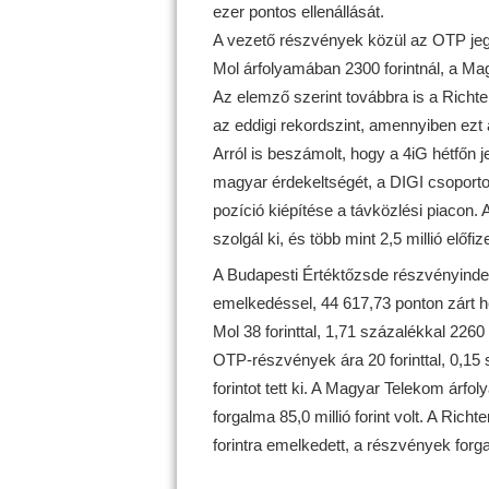
ezer pontos ellenállását.
A vezető részvények közül az OTP jegy
Mol árfolyamában 2300 forintnál, a Mag
Az elemző szerint továbbra is a Richter
az eddigi rekordszint, amennyiben ezt át 
Arról is beszámolt, hogy a 4iG hétfő
magyar érdekeltségét, a DIGI csoportot
pozíció kiépítése a távközlési piacon. 
szolgál ki, és több mint 2,5 millió előfi
A Budapesti Értéktőzsde részvényinde
emelkedéssel, 44 617,73 ponton zárt hét
Mol 38 forinttal, 1,71 százalékkal 2260 
OTP-részvények ára 20 forinttal, 0,15 s
forintot tett ki. A Magyar Telekom árfol
forgalma 85,0 millió forint volt. A Rich
forintra emelkedett, a részvények forgal