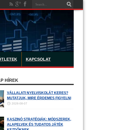
ÖTLETEK
KAPCSOLAT
P HÍREK
VÁLLALATI NYELVISKOLÁT KERES?
MUTATJUK, MIRE ÉRDEMES FIGYELNI
2026-08-07
KASZINÓ STRATÉGIÁK: MÓDSZEREK,
ALAPELVEK ÉS TUDATOS JÁTÉK
KEZDŐKNEK