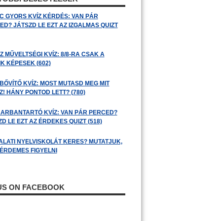
C GYORS KVÍZ KÉRDÉS: VAN PÁR
ED? JÁTSZD LE EZT AZ IZGALMAS QUIZT
 MŰVELTSÉGI KVÍZ: 8/8-RA CSAK A
K KÉPESEK (602)
BŐVÍTŐ KVÍZ: MOST MUTASD MEG MIT
! HÁNY PONTOD LETT? (780)
ARBANTARTÓ KVÍZ: VAN PÁR PERCED?
D LE EZT AZ ÉRDEKES QUIZT (518)
ALATI NYELVISKOLÁT KERES? MUTATJUK,
 ÉRDEMES FIGYELNI
 US ON FACEBOOK