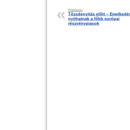
Previous:
Tőzsdenyitás előtt – Emelkedé
nyithatnak a főbb európai
részvénypiacok