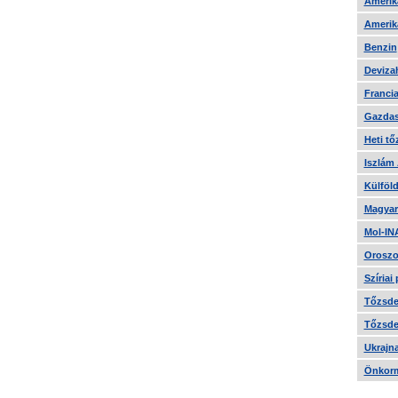
Amerika
Amerika
Benzin
Devizah
Francia
Gazdas
Heti tő
Iszlám
Külföld
Magyar
Mol-IN
Oroszo
Szíriai
Tőzsde 
Tőzsde 
Ukrajn
Önkorm