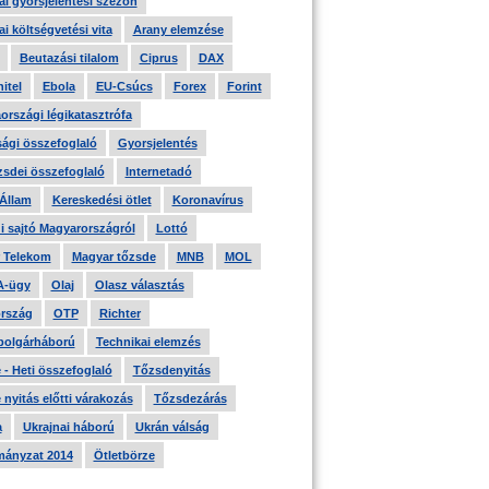
i gyorsjelentési szezon
i költségvetési vita
Arany elemzése
Beutazási tilalom
Ciprus
DAX
itel
Ebola
EU-Csúcs
Forex
Forint
országi légikatasztrófa
ági összefoglaló
Gyorsjelentés
zsdei összefoglaló
Internetadó
 Állam
Kereskedési ötlet
Koronavírus
i sajtó Magyarországról
Lottó
 Telekom
Magyar tőzsde
MNB
MOL
A-ügy
Olaj
Olasz választás
rszág
OTP
Richter
 polgárháború
Technikai elemzés
- Heti összefoglaló
Tőzsdenyitás
nyitás előtti várakozás
Tőzsdezárás
a
Ukrajnai háború
Ukrán válság
ányzat 2014
Ötletbörze