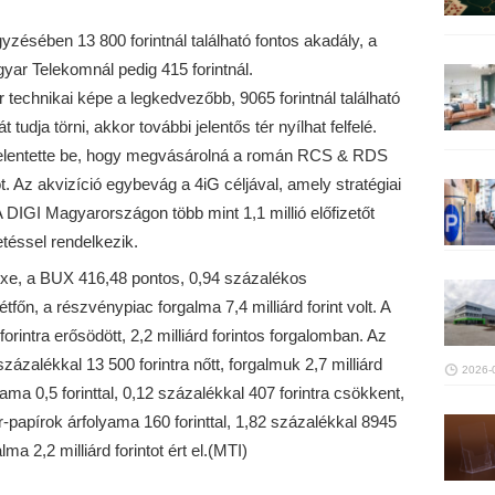
zésében 13 800 forintnál található fontos akadály, a
yar Telekomnál pedig 415 forintnál.
 technikai képe a legkedvezőbb, 9065 forintnál található
tudja törni, akkor további jelentős tér nyílhat felfelé.
n jelentette be, hogy megvásárolná a román RCS & RDS
. Az akvizíció egybevág a 4iG céljával, amely stratégiai
A DIGI Magyarországon több mint 1,1 millió előfizetőt
zetéssel rendelkezik.
xe, a BUX 416,48 pontos, 0,94 százalékos
főn, a részvénypiac forgalma 7,4 milliárd forint volt. A
forintra erősödött, 2,2 milliárd forintos forgalomban. Az
zázalékkal 13 500 forintra nőtt, forgalmuk 2,7 milliárd
2026-
yama 0,5 forinttal, 0,12 százalékkal 407 forintra csökkent,
ter-papírok árfolyama 160 forinttal, 1,82 százalékkal 8945
ma 2,2 milliárd forintot ért el.(MTI)