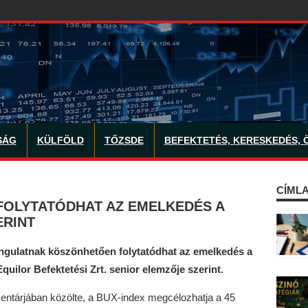
SÁG
KÜLFÖLD
TŐZSDE
BEFEKTETÉS, KERESKEDÉS, 
CÍMLA
FOLYTATÓDHAT AZ EMELKEDÉS A
ERINT
ngulatnak köszönhetően folytatódhat az emelkedés a
uilor Befektetési Zrt. senior elemzője szerint.
entárjában közölte, a BUX-index megcélozhatja a 45