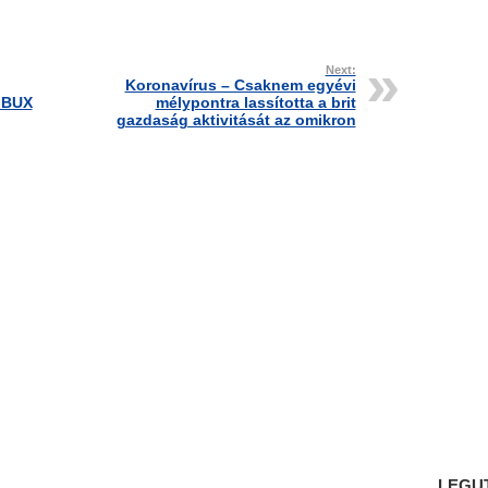
Next:
Koronavírus – Csaknem egyévi
 BUX
mélypontra lassította a brit
gazdaság aktivitását az omikron
LEGU