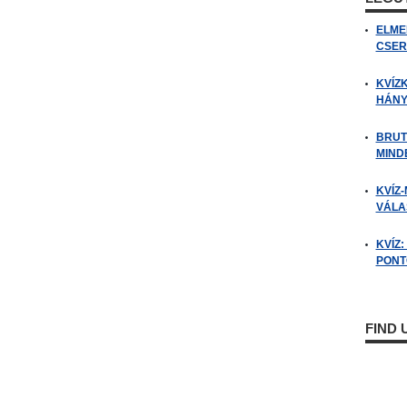
ELME
CSER
KVÍZ
HÁNY
BRUT
MIND
KVÍZ-
VÁLAS
KVÍZ
PONTO
FIND