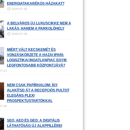
ENERGIATAKARÉKOS HÁZAKAT?
2026-07-30
A BELVÁROS ÚJ LUXUSCIKKE NEM A
LAKÁS, HANEM A PARKOLÓHELY
2026-07-29
MIÉRT VÁLT KECSKEMÉT ÉS
VONZÁSKÖRZETE A HAZAI IPARI-
LOGISZTIKAI INGATLANPIAC EGYIK
LEGFONTOSABB KÖZPONTJÁVÁ?
07-21
NEM CSAK PAPÍRHALOM: ÍGY
ALAKÍTSD ÁT A RECEPCIÓS PULTOT
ELEGÁNS PLEXI
PROSPEKTUSTARTÓKKAL
07-20
SEO, AEO ÉS GEO: A DIGITÁLIS
LÁTHATÓSÁG ÚJ ALAPPILLÉREI