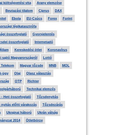
i költségvetési vita
Arany elemzése
Beutazási tilalom
Ciprus
DAX
itel
Ebola
EU-Csúcs
Forex
Forint
országi légikatasztrófa
ági összefoglaló
Gyorsjelentés
zsdei összefoglaló
Internetadó
 Állam
Kereskedési ötlet
Koronavírus
i sajtó Magyarországról
Lottó
 Telekom
Magyar tőzsde
MNB
MOL
A-ügy
Olaj
Olasz választás
rszág
OTP
Richter
 polgárháború
Technikai elemzés
- Heti összefoglaló
Tőzsdenyitás
nyitás előtti várakozás
Tőzsdezárás
a
Ukrajnai háború
Ukrán válság
ányzat 2014
Ötletbörze