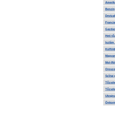
Amerika
Benzin
Devizah
Francia
Gazdas
Heti tő
Iszlám
Külföld
Magyar
Mol-IN
Oroszo
Szíriai
Tőzsde 
Tőzsde 
Ukrajn
Önkorm