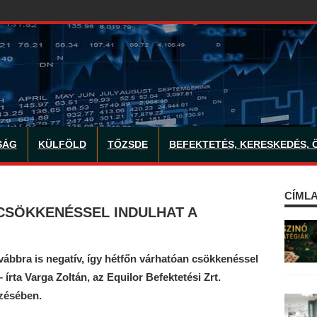
SÁG
KÜLFÖLD
TŐZSDE
BEFEKTETÉS, KERESKEDÉS, 
CÍMLA
CSÖKKENÉSSEL INDULHAT A
vábbra is negatív, így hétfőn várhatóan csökkenéssel
írta Varga Zoltán, az Equilor Befektetési Zrt.
lzésében.