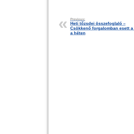
Previous:
Heti tőzsdei összefoglaló –
Csökkenő forgalomban esett a
a héten