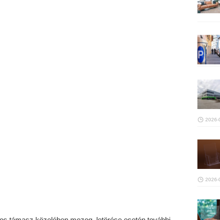
2026-
2026-
tos támasz közelében mozog, letörése esetén további