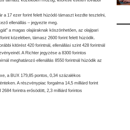
 17 ezer forint felett húzódó támaszt kezdte tesztelni,
tkező ellenállás – jegyezte meg.
magát” a magas olajáraknak köszönhetően, az olajipari
0 forint közelében, támasz 2600 forint felett húzódik.
bbi kitörést 420 forintnál, ellenállási szint 428 forintnál
vényeinél. A Richter jegyzése a 8300 forintos
írnál meghatározó ellenállás 8550 forintnál húzódik az
xe, a BUX 179,85 pontos, 0,34 százalékos
nteken. A részvénypiac forgalma 14,5 milliárd forint
 2684 forintra erősödött, 2,3 milliárd forintos