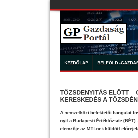
KEZDŐLAP
BELFÖLD -GAZDA
TŐZSDENYITÁS ELŐTT – 
KERESKEDÉS A TŐZSDÉN
A nemzetközi befektetői hangulat to
nyit a Budapesti Értéktőzsde (BÉT) – 
elemzője az MTI-nek küldött előreje