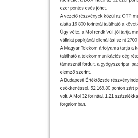
ezer pontos esés jöhet.
A vezető részvények közül az OTP már a
alatta 16 800 forintnál található a köve
Úgy vélte, a Mol rendkívül „jól tartja 
vállalat papírjánál ellenállási szint 270
A Magyar Telekom árfolyama tartja a korá
található a telekommunikációs cég rész
támasznál fordult, a gyógyszeripari pap
elemző szerint.
A Budapesti Értéktőzsde részvényinde
csökkenéssel, 52 169,80 ponton zárt pé
volt. A Mol 32 forinttal, 1,21 százalékkal
forgalomban.