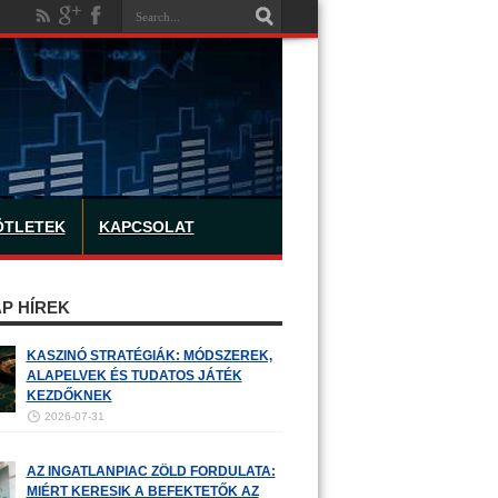
ÖTLETEK
KAPCSOLAT
P HÍREK
KASZINÓ STRATÉGIÁK: MÓDSZEREK,
ALAPELVEK ÉS TUDATOS JÁTÉK
KEZDŐKNEK
2026-07-31
AZ INGATLANPIAC ZÖLD FORDULATA:
MIÉRT KERESIK A BEFEKTETŐK AZ