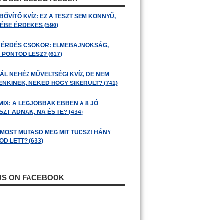
BŐVÍTŐ KVÍZ: EZ A TESZT SEM KÖNNYŰ,
ÉBE ÉRDEKES (590)
KÉRDÉS CSOKOR: ELMEBAJNOKSÁG,
 PONTOD LESZ? (617)
ÁL NEHÉZ MŰVELTSÉGI KVÍZ, DE NEM
ENKINEK, NEKED HOGY SIKERÜLT? (741)
MIX: A LEGJOBBAK EBBEN A 8 JÓ
ZT ADNAK, NA ÉS TE? (434)
: MOST MUTASD MEG MIT TUDSZ! HÁNY
D LETT? (633)
 US ON FACEBOOK