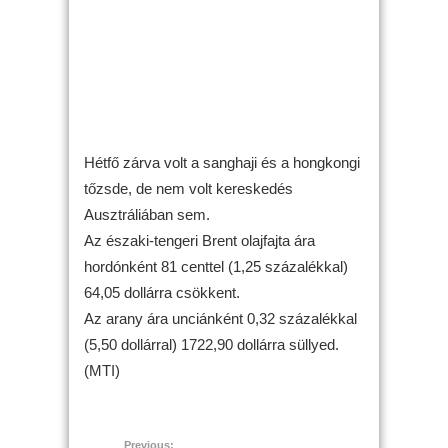
Hétfő zárva volt a sanghaji és a hongkongi
tőzsde, de nem volt kereskedés
Ausztráliában sem.
Az északi-tengeri Brent olajfajta ára
hordónként 81 centtel (1,25 százalékkal)
64,05 dollárra csökkent.
Az arany ára unciánként 0,32 százalékkal
(5,50 dollárral) 1722,90 dollárra süllyed.
(MTI)
Previous: