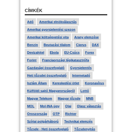
CÍMKÉK
Adó
Amerikai elnökválasztás
Amerikai gyorsjelentési szezon
Amerikai költségvetési vita
Arany elemzése
Benzin
Beutazási tilalom
Ciprus
DAX
Devizahitel
Ebola
EU-Csúcs
Forex
Forint
Franciaországi légikatasztrófa
Gazdasági összefoglaló
Gyorsjelentés
Heti tőzsdei összefoglaló
Internetadó
Iszlám Állam
Kereskedési ötlet
Koronavírus
Külföldi sajtó Magyarországról
Lottó
Magyar Telekom
Magyar tőzsde
MNB
MOL
Mol-INA-ügy
Olaj
Olasz választás
Oroszország
OTP
Richter
Szíriai polgárháború
Technikai elemzés
Tőzsde - Heti összefoglaló
Tőzsdenyitás