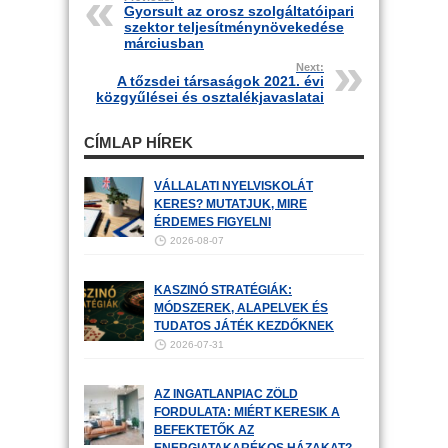
Gyorsult az orosz szolgáltatóipari
szektor teljesítménynövekedése
márciusban
Next:
A tőzsdei társaságok 2021. évi
közgyűlései és osztalékjavaslatai
CÍMLAP HÍREK
VÁLLALATI NYELVISKOLÁT
KERES? MUTATJUK, MIRE
ÉRDEMES FIGYELNI
2026-08-07
KASZINÓ STRATÉGIÁK:
MÓDSZEREK, ALAPELVEK ÉS
TUDATOS JÁTÉK KEZDŐKNEK
2026-07-31
AZ INGATLANPIAC ZÖLD
FORDULATA: MIÉRT KERESIK A
BEFEKTETŐK AZ