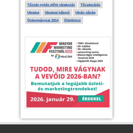
Tőzsde nyitás előtti várakozás
Tőzsdezárás
Ukrajna
Ukrajnai háború
Ukrán válság
Önkormányzat 2014
Ötletbörze