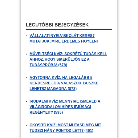
LEGUTÓBBI BEJEGYZÉSEK
VÁLLALATI NYELVISKOLÁT KERES?
MUTATJUK, MIRE ÉRDEMES FIGYELNI
MŰVELTSÉGI KVÍZ: SOKRÉTŰ TUDÁS KELL
AHHOZ, HOGY SIKERÜLJÖN EZ A
TUDÁSPRÓBA! (578)
AGYTORNA KVÍZ: HA LEGALÁBB 5
KÉRDÉSRE JÓ A VÁLASZOD, BÜSZKE
LEHETSZ MAGADRA (873)
IRODALMI KVÍZ: MENNYIRE ISMERED A
VILÁGIRODALOM HÍRES IFJÚSÁGI
REGÉNYEIT? (595)
OKOSÍTÓ KVÍZ: MOST MUTASD MEG MIT
TUDSZ! HÁNY PONTOD LETT? (461)