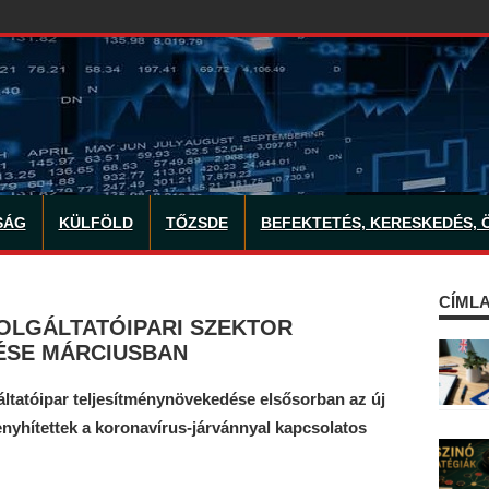
SÁG
KÜLFÖLD
TŐZSDE
BEFEKTETÉS, KERESKEDÉS, 
CÍMLA
OLGÁLTATÓIPARI SZEKTOR
ÉSE MÁRCIUSBAN
ltatóipar teljesítménynövekedése elsősorban az új
nyhítettek a koronavírus-járvánnyal kapcsolatos