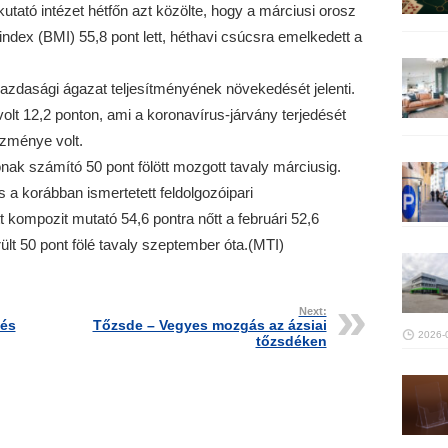
tató intézet hétfőn azt közölte, hogy a márciusi orosz
ndex (BMI) 55,8 pont lett, héthavi csúcsra emelkedett a
 gazdasági ágazat teljesítményének növekedését jelenti.
volt 12,2 ponton, ami a koronavírus-járvány terjedését
ezménye volt.
nak számító 50 pont fölött mozgott tavaly márciusig.
 a korábban ismertetett feldolgozóipari
kompozit mutató 54,6 pontra nőtt a februári 52,6
ült 50 pont fölé tavaly szeptember óta.(MTI)
Next:
tés
Tőzsde – Vegyes mozgás az ázsiai
2026-
tőzsdéken