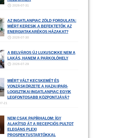
2026-07-31
AZ INGATLANPIAC ZÖLD FORDULATA:
MIÉRT KERESIK A BEFEKTETŐK AZ
ENERGIATAKARÉKOS HÁZAKAT?
2026-07-30
A BELVÁROS ÚJ LUXUSCIKKE NEM A
LAKÁS, HANEM A PARKOLÓHELY
2026-07-29
MIÉRT VÁLT KECSKEMÉT ÉS
VONZÁSKÖRZETE A HAZAI IPARI-
LOGISZTIKAI INGATLANPIAC EGYIK
LEGFONTOSABB KÖZPONTJÁVÁ?
07-21
NEM CSAK PAPÍRHALOM: ÍGY
ALAKÍTSD ÁT A RECEPCIÓS PULTOT
ELEGÁNS PLEXI
PROSPEKTUSTARTÓKKAL