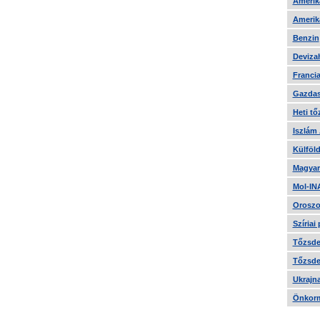
Amerika
Amerika
Benzin
Devizah
Francia
Gazdas
Heti tő
Iszlám
Külföld
Magyar
Mol-IN
Oroszo
Szíriai
Tőzsde 
Tőzsde 
Ukrajn
Önkorm