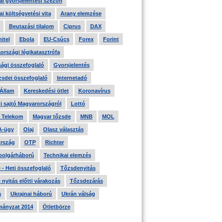
i gyorsjelentési szezon
i költségvetési vita
Arany elemzése
Beutazási tilalom
Ciprus
DAX
itel
Ebola
EU-Csúcs
Forex
Forint
országi légikatasztrófa
ági összefoglaló
Gyorsjelentés
zsdei összefoglaló
Internetadó
 Állam
Kereskedési ötlet
Koronavírus
i sajtó Magyarországról
Lottó
 Telekom
Magyar tőzsde
MNB
MOL
A-ügy
Olaj
Olasz választás
rszág
OTP
Richter
 polgárháború
Technikai elemzés
- Heti összefoglaló
Tőzsdenyitás
nyitás előtti várakozás
Tőzsdezárás
a
Ukrajnai háború
Ukrán válság
ányzat 2014
Ötletbörze