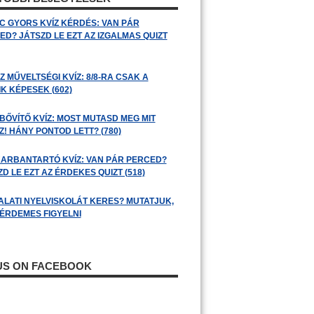
C GYORS KVÍZ KÉRDÉS: VAN PÁR
ED? JÁTSZD LE EZT AZ IZGALMAS QUIZT
 MŰVELTSÉGI KVÍZ: 8/8-RA CSAK A
K KÉPESEK (602)
BŐVÍTŐ KVÍZ: MOST MUTASD MEG MIT
! HÁNY PONTOD LETT? (780)
ARBANTARTÓ KVÍZ: VAN PÁR PERCED?
D LE EZT AZ ÉRDEKES QUIZT (518)
ALATI NYELVISKOLÁT KERES? MUTATJUK,
 ÉRDEMES FIGYELNI
 US ON FACEBOOK