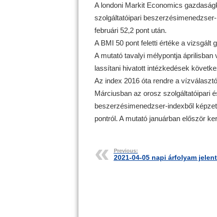
A londoni Markit Economics gazdaságku
szolgáltatóipari beszerzésimenedzser-i
februári 52,2 pont után.
A BMI 50 pont feletti értéke a vizsgált
A mutató tavalyi mélypontja áprilisban 
lassítani hivatott intézkedések követk
Az index 2016 óta rendre a vízválasztó
Márciusban az orosz szolgáltatóipari és
beszerzésimenedzser-indexből képzett 
pontról. A mutató januárban először ker
Previous:
2021-04-05 napi árfolyam jelen