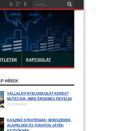
ÖTLETEK
KAPCSOLAT
P HÍREK
VÁLLALATI NYELVISKOLÁT KERES?
MUTATJUK, MIRE ÉRDEMES FIGYELNI
2026-08-07
KASZINÓ STRATÉGIÁK: MÓDSZEREK,
ALAPELVEK ÉS TUDATOS JÁTÉK
KEZDŐKNEK