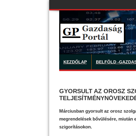
KEZDŐLAP
BELFÖLD -GAZDA
GYORSULT AZ OROSZ SZ
TELJESÍTMÉNYNÖVEKED
Márciusban gyorsult az orosz szolgá
megrendelések bővülésére, miután e
szigorításokon.