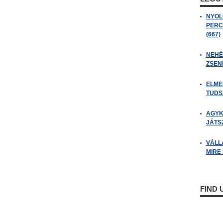
NYOL
PERC
(667)
NEHÉZ
ZSENI
ELME
TUDSZ
AGYK
JÁTSZ
VÁLL
MIRE
FIND