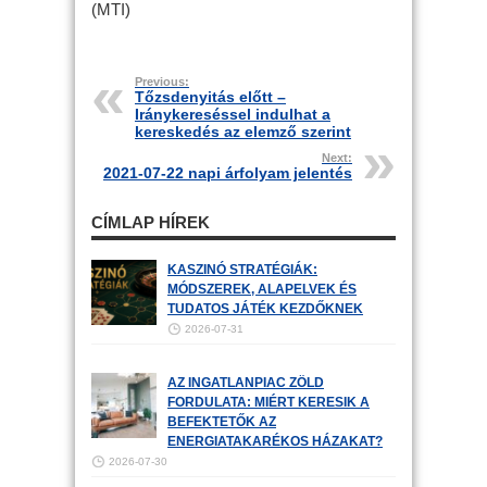
(MTI)
Previous:
Tőzsdenyitás előtt –
Iránykereséssel indulhat a
kereskedés az elemző szerint
Next:
2021-07-22 napi árfolyam jelentés
CÍMLAP HÍREK
KASZINÓ STRATÉGIÁK:
MÓDSZEREK, ALAPELVEK ÉS
TUDATOS JÁTÉK KEZDŐKNEK
2026-07-31
AZ INGATLANPIAC ZÖLD
FORDULATA: MIÉRT KERESIK A
BEFEKTETŐK AZ
ENERGIATAKARÉKOS HÁZAKAT?
2026-07-30