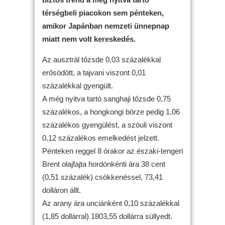
térségbeli piacokon sem pénteken,
amikor Japánban nemzeti ünnepnap
miatt nem volt kereskedés.
Az ausztrál tőzsde 0,03 százalékkal
erősödött, a tajvani viszont 0,01
százalékkal gyengült.
A még nyitva tartó sanghaji tőzsde 0,75
százalékos, a hongkongi börze pedig 1,06
százalékos gyengülést, a szöuli viszont
0,12 százalékos emelkedést jelzett.
Pénteken reggel 8 órakor az északi-tengeri
Brent olajfajta hordónkénti ára 38 cent
(0,51 százalék) csökkenéssel, 73,41
dolláron állt.
Az arany ára unciánként 0,10 százalékkal
(1,85 dollárral) 1803,55 dollárra süllyedt.