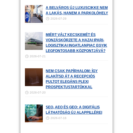
A BELVÁROS ÚJ LUXUSCIKKE NEM
A LAKÁS, HANEM A PARKOLÓHELY
2026-07-29
MIÉRT VÁLT KECSKEMÉT ÉS
VONZÁSKÖRZETE A HAZAI IPARI-
LOGISZTIKAI INGATLANPIAC EGYIK
LEGFONTOSABB KÖZPONTJÁVÁ?
2026-07-21
NEM CSAK PAPÍRHALOM: ÍGY
ALAKÍTSD ÁT A RECEPCIÓS
PULTOT ELEGÁNS PLEXI
PROSPEKTUSTARTÓKKAL
2026-07-20
SEO, AEO ÉS GEO: A DIGITÁLIS
LÁTHATÓSÁG ÚJ ALAPPILLÉREI
2026-07-16