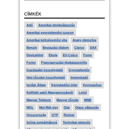
CÍMKÉK
Adó
Amerikai elnökválasztás
Amerikai gyorsjelentési szezon
Amerikai költségvetési vita
Arany elemzése
Benzin
Beutazási tilalom
Ciprus
DAX
Devizahitel
Ebola
EU-Csúcs
Forex
Forint
Franciaországi légikatasztrófa
Gazdasági összefoglaló
Gyorsjelentés
Heti tőzsdei összefoglaló
Internetadó
Iszlám Állam
Kereskedési ötlet
Koronavírus
Külföldi sajtó Magyarországról
Lottó
Magyar Telekom
Magyar tőzsde
MNB
MOL
Mol-INA-ügy
Olaj
Olasz választás
Oroszország
OTP
Richter
Szíriai polgárháború
Technikai elemzés