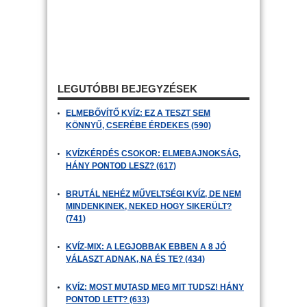
LEGUTÓBBI BEJEGYZÉSEK
ELMEBŐVÍTŐ KVÍZ: EZ A TESZT SEM
KÖNNYŰ, CSERÉBE ÉRDEKES (590)
KVÍZKÉRDÉS CSOKOR: ELMEBAJNOKSÁG,
HÁNY PONTOD LESZ? (617)
BRUTÁL NEHÉZ MŰVELTSÉGI KVÍZ, DE NEM
MINDENKINEK, NEKED HOGY SIKERÜLT?
(741)
KVÍZ-MIX: A LEGJOBBAK EBBEN A 8 JÓ
VÁLASZT ADNAK, NA ÉS TE? (434)
KVÍZ: MOST MUTASD MEG MIT TUDSZ! HÁNY
PONTOD LETT? (633)