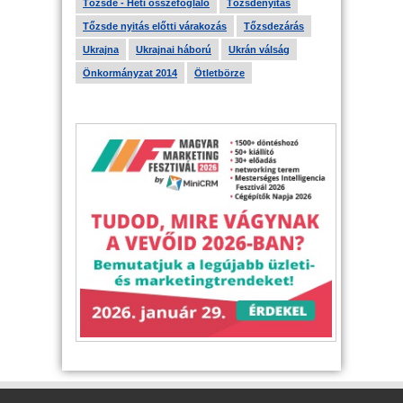
Tőzsde - Heti összefoglaló
Tőzsdenyitás
Tőzsde nyitás előtti várakozás
Tőzsdezárás
Ukrajna
Ukrajnai háború
Ukrán válság
Önkormányzat 2014
Ötletbörze