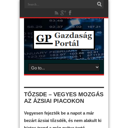
TŐZSDE – VEGYES MOZGÁS
AZ ÁZSIAI PIACOKON
Vegyesen fejezték be a napot a már
bezárt ázsiai tőzsdék, és nem alakult ki
biztos trend a még nyitva tartó