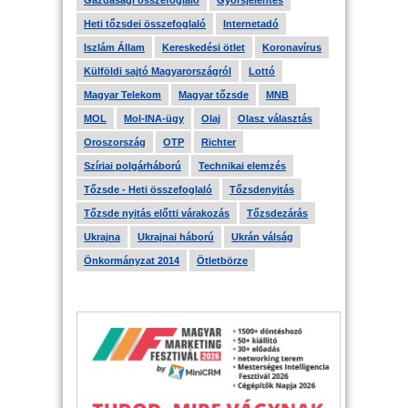
Gazdasági összefoglaló
Gyorsjelentés
Heti tőzsdei összefoglaló
Internetadó
Iszlám Állam
Kereskedési ötlet
Koronavírus
Külföldi sajtó Magyarországról
Lottó
Magyar Telekom
Magyar tőzsde
MNB
MOL
Mol-INA-ügy
Olaj
Olasz választás
Oroszország
OTP
Richter
Szíriai polgárháború
Technikai elemzés
Tőzsde - Heti összefoglaló
Tőzsdenyitás
Tőzsde nyitás előtti várakozás
Tőzsdezárás
Ukrajna
Ukrajnai háború
Ukrán válság
Önkormányzat 2014
Ötletbörze