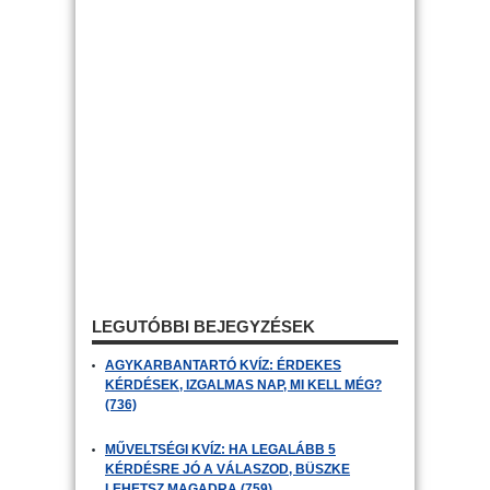
LEGUTÓBBI BEJEGYZÉSEK
AGYKARBANTARTÓ KVÍZ: ÉRDEKES
KÉRDÉSEK, IZGALMAS NAP, MI KELL MÉG?
(736)
MŰVELTSÉGI KVÍZ: HA LEGALÁBB 5
KÉRDÉSRE JÓ A VÁLASZOD, BÜSZKE
LEHETSZ MAGADRA (759)