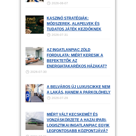
2026-08-07
KASZINÓ STRATÉGIÁK:
MÓDSZEREK, ALAPELVEK ÉS
TUDATOS JÁTÉK KEZDŐKNEK
2026-07-31
AZ INGATLANPIAC ZÖLD
FORDULATA: MIÉRT KERESIK A
BEFEKTETŐK AZ
ENERGIATAKARÉKOS HÁZAKAT?
2026-07-30
A BELVÁROS ÚJ LUXUSCIKKE NEM
A LAKÁS, HANEM A PARKOLÓHELY
2026-07-29
MIÉRT VÁLT KECSKEMÉT ÉS
VONZÁSKÖRZETE A HAZAI IPARI-
LOGISZTIKAI INGATLANPIAC EGYIK
LEGFONTOSABB KÖZPONTJÁVÁ?