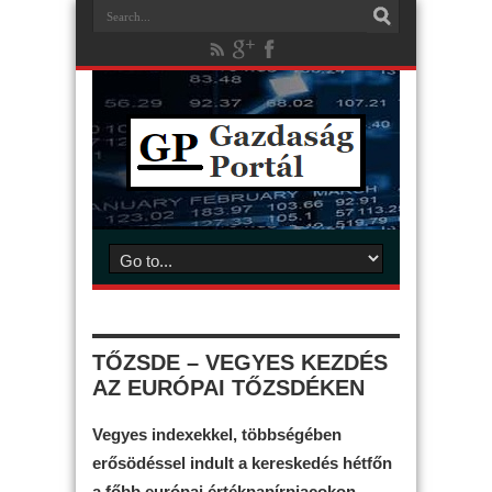
TŐZSDE – VEGYES KEZDÉS
AZ EURÓPAI TŐZSDÉKEN
Vegyes indexekkel, többségében
erősödéssel indult a kereskedés hétfőn
a főbb európai értékpapírpiacokon.