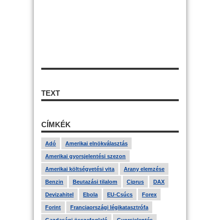
TEXT
CÍMKÉK
Adó
Amerikai elnökválasztás
Amerikai gyorsjelentési szezon
Amerikai költségvetési vita
Arany elemzése
Benzin
Beutazási tilalom
Ciprus
DAX
Devizahitel
Ebola
EU-Csúcs
Forex
Forint
Franciaországi légikatasztrófa