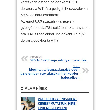
kereskedelemben hordónként 63,30
dolláron, a WTI ára pedig 2,18 százalékkal
59,64 dollárra csökkent.
Az eurót 0,09 százalékkal jegyzik
gyengébben 1,1781 dolláron, az arany spot
ára 0,41 százalékkal unciánként 1725,51
dollárra csökkent.(MTI)
Previous:
2021-03-29 napi árfolyam jelentés
Next:
Meghalt a leggazdagabb cseh
üzletember egy alaszkai helikopter-
balesetben
CÍMLAP HÍREK
VÁLLALATI NYELVISKOLÁT
KERES? MUTATJUK, MIRE
ÉRDEMES FIGYELNI