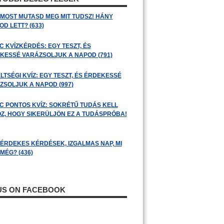
: MOST MUTASD MEG MIT TUDSZ! HÁNY
D LETT? (633)
C KVÍZKÉRDÉS: EGY TESZT, ÉS
KESSÉ VARÁZSOLJUK A NAPOD (791)
LTSÉGI KVÍZ: EGY TESZT, ÉS ÉRDEKESSÉ
ZSOLJUK A NAPOD (997)
C PONTOS KVÍZ: SOKRÉTŰ TUDÁS KELL
Z, HOGY SIKERÜLJÖN EZ A TUDÁSPRÓBA!
: ÉRDEKES KÉRDÉSEK, IZGALMAS NAP, MI
MÉG? (436)
 US ON FACEBOOK