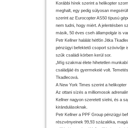
Korábbi hírek szerint a helikopter szo
meghalt, egy pedig súlyosan megsérült
szerint az Eurocopter AS50 típusú gépe
nem tudni, hogy miért. A jelentésben sz
másik, 50 éves cseh állampolgár is van
Petr Kellner halálát hétfőn Jitka Tkad
pénzügyi befektető csoport szóvivője i
szűk családi körben kerül sor.
„Míg szakmai élete hihetetlen munkabír
családjáé és gyermekeié volt. Temetés
Tkadlecová.
A New York Times szerint a helikopter u
Az ottani sízés a milliomosok adrenali
Kellner nagyon szeretett síelni, és a sa
kirándulásoknak.
Petr Kellner a PPF Group pénzügyi bef
részvényeinek 99,93 százaléka, magá