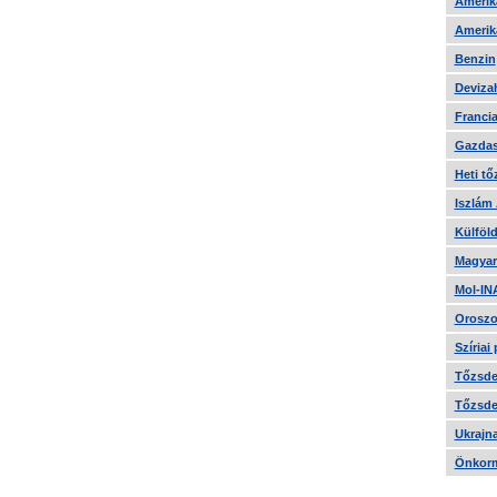
Amerika
Amerika
Benzin
Devizah
Francia
Gazdas
Heti tő
Iszlám
Külföld
Magyar
Mol-IN
Oroszo
Szíriai
Tőzsde 
Tőzsde 
Ukrajn
Önkorm