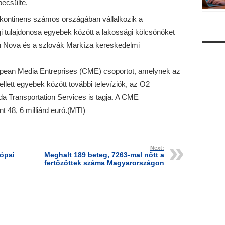
becsülte.
kontinens számos országában vállalkozik a
 tulajdonosa egyebek között a lakossági kölcsönöket
h Nova és a szlovák Markíza kereskedelmi
opean Media Entreprises (CME) csoportot, amelynek az
ellett egyebek között további televíziók, az O2
da Transportation Services is tagja. A CME
t 48, 6 milliárd euró.(MTI)
Next:
ópai
Meghalt 189 beteg, 7263-mal nőtt a
fertőzöttek száma Magyarországon