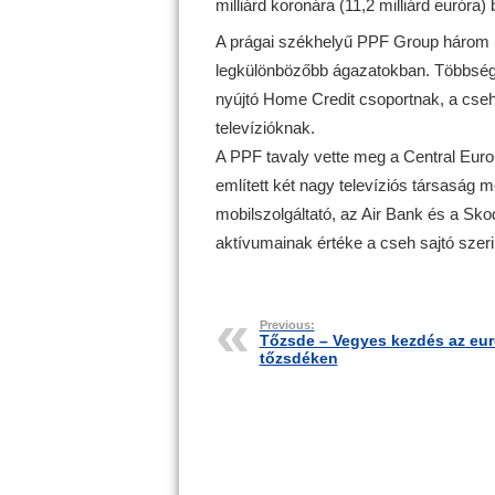
milliárd koronára (11,2 milliárd euróra) 
A prágai székhelyű PPF Group három 
legkülönbözőbb ágazatokban. Többségi
nyújtó Home Credit csoportnak, a cse
televízióknak.
A PPF tavaly vette meg a Central Eur
említett két nagy televíziós társaság m
mobilszolgáltató, az Air Bank és a Sko
aktívumainak értéke a cseh sajtó szerin
Previous:
Tőzsde – Vegyes kezdés az eur
tőzsdéken