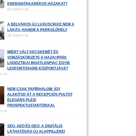
ENERGIATAKARÉKOS HÁZAKAT?
2026-07-30
A BELVÁROS ÚJ LUXUSCIKKE NEM A
LAKÁS, HANEM A PARKOLÓHELY
2026-07-29
MIÉRT VÁLT KECSKEMÉT ÉS
VONZÁSKÖRZETE A HAZAI IPARI-
LOGISZTIKAI INGATLANPIAC EGYIK
LEGFONTOSABB KÖZPONTJÁVÁ?
07-21
NEM CSAK PAPÍRHALOM: ÍGY
ALAKÍTSD ÁT A RECEPCIÓS PULTOT
ELEGÁNS PLEXI
PROSPEKTUSTARTÓKKAL
07-20
SEO, AEO ÉS GEO: A DIGITÁLIS
LÁTHATÓSÁG ÚJ ALAPPILLÉREI