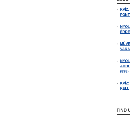
KVÍZ
PONTO
NYOL
ÉRDE
MŰVE
VARÁ
NYOL
AHHO
(898)
KVÍZ
KELL 
FIND