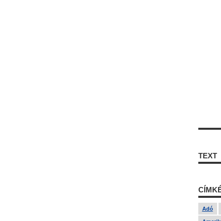
TEXT
CÍMK
Adó