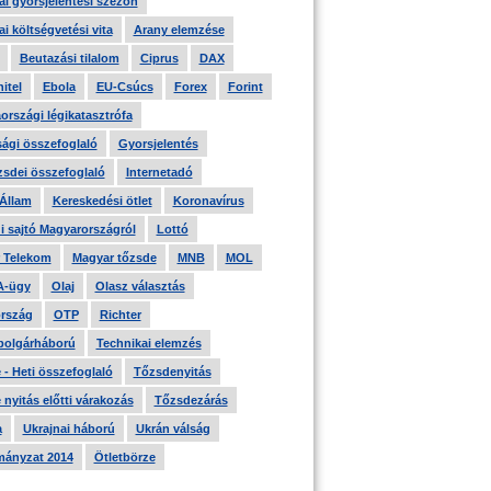
i gyorsjelentési szezon
i költségvetési vita
Arany elemzése
Beutazási tilalom
Ciprus
DAX
itel
Ebola
EU-Csúcs
Forex
Forint
országi légikatasztrófa
ági összefoglaló
Gyorsjelentés
zsdei összefoglaló
Internetadó
 Állam
Kereskedési ötlet
Koronavírus
i sajtó Magyarországról
Lottó
 Telekom
Magyar tőzsde
MNB
MOL
A-ügy
Olaj
Olasz választás
rszág
OTP
Richter
 polgárháború
Technikai elemzés
- Heti összefoglaló
Tőzsdenyitás
nyitás előtti várakozás
Tőzsdezárás
a
Ukrajnai háború
Ukrán válság
ányzat 2014
Ötletbörze