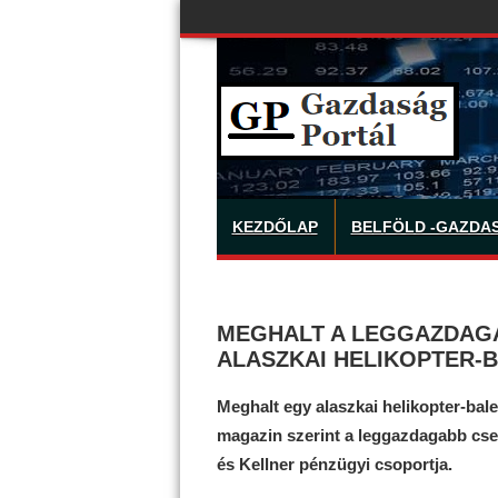
KEZDŐLAP
BELFÖLD -GAZDA
MEGHALT A LEGGAZDAG
ALASZKAI HELIKOPTER-
Meghalt egy alaszkai helikopter-bale
magazin szerint a leggazdagabb cseh
és Kellner pénzügyi csoportja.