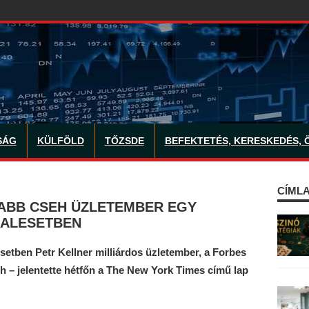
SÁG
KÜLFÖLD
TŐZSDE
BEFEKTETÉS, KERESKEDÉS, 
CÍMLA
ABB CSEH ÜZLETEMBER EGY
BALESETBEN
setben Petr Kellner milliárdos üzletember, a Forbes
 – jelentette hétfőn a The New York Times című lap