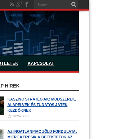
ÖTLETEK
KAPCSOLAT
P HÍREK
KASZINÓ STRATÉGIÁK: MÓDSZEREK,
ALAPELVEK ÉS TUDATOS JÁTÉK
KEZDŐKNEK
2026-07-31
AZ INGATLANPIAC ZÖLD FORDULATA:
MIÉRT KERESIK A BEFEKTETŐK AZ