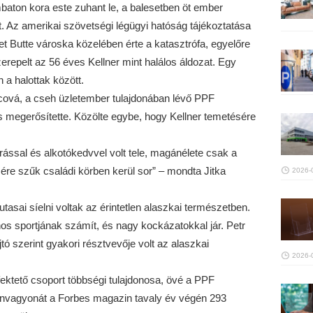
mbaton kora este zuhant le, a balesetben öt ember
. Az amerikai szövetségi légügyi hatóság tájékoztatása
t Butte városka közelében érte a katasztrófa, egyelőre
erepelt az 56 éves Kellner mint halálos áldozat. Egy
 a halottak között.
lecová, a cseh üzletember tulajdonában lévő PPF
s megerősítette. Közölte egybe, hogy Kellner temetésére
ással és alkotókedvvel volt tele, magánélete csak a
ére szűk családi körben kerül sor” – mondta Jitka
2026-
tasai síelni voltak az érintetlen alaszkai természetben.
nos sportjának számít, és nagy kockázatokkal jár. Petr
jtó szerint gyakori résztvevője volt az alaszkai
2026-
ektető csoport többségi tulajdonosa, övé a PPF
nvagyonát a Forbes magazin tavaly év végén 293