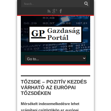
TŐZSDE – POZITÍV KEZDÉS
VÁRHATÓ AZ EURÓPAI
TŐZSDÉKEN
Mérsékelt indexemelkedésre lehet
számítani csütörtökön az európai