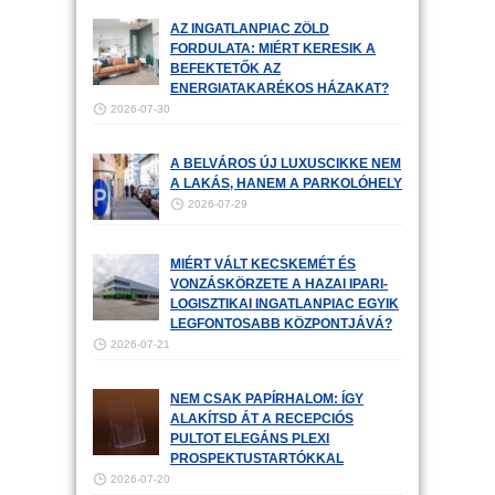
AZ INGATLANPIAC ZÖLD
FORDULATA: MIÉRT KERESIK A
BEFEKTETŐK AZ
ENERGIATAKARÉKOS HÁZAKAT?
2026-07-30
A BELVÁROS ÚJ LUXUSCIKKE NEM
A LAKÁS, HANEM A PARKOLÓHELY
2026-07-29
MIÉRT VÁLT KECSKEMÉT ÉS
VONZÁSKÖRZETE A HAZAI IPARI-
LOGISZTIKAI INGATLANPIAC EGYIK
LEGFONTOSABB KÖZPONTJÁVÁ?
2026-07-21
NEM CSAK PAPÍRHALOM: ÍGY
ALAKÍTSD ÁT A RECEPCIÓS
PULTOT ELEGÁNS PLEXI
PROSPEKTUSTARTÓKKAL
2026-07-20