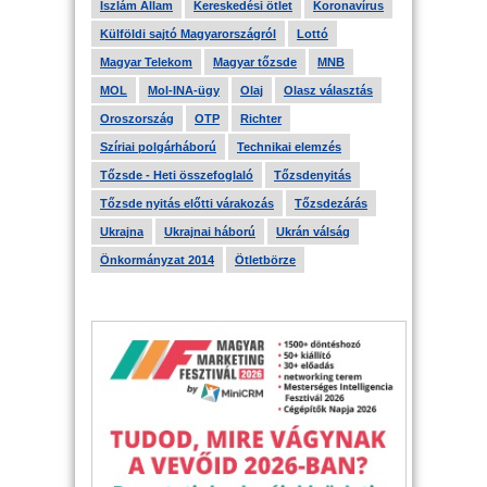
Iszlám Állam
Kereskedési ötlet
Koronavírus
Külföldi sajtó Magyarországról
Lottó
Magyar Telekom
Magyar tőzsde
MNB
MOL
Mol-INA-ügy
Olaj
Olasz választás
Oroszország
OTP
Richter
Szíriai polgárháború
Technikai elemzés
Tőzsde - Heti összefoglaló
Tőzsdenyitás
Tőzsde nyitás előtti várakozás
Tőzsdezárás
Ukrajna
Ukrajnai háború
Ukrán válság
Önkormányzat 2014
Ötletbörze