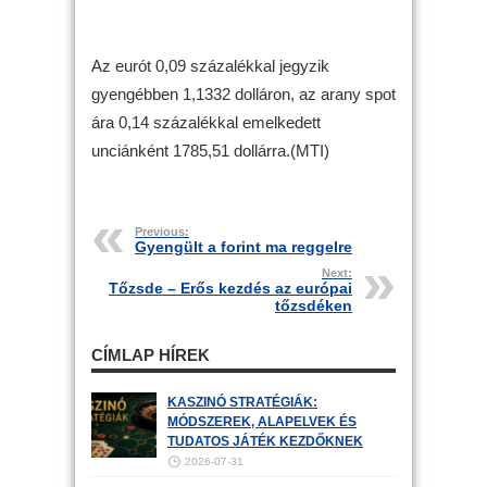
Az eurót 0,09 százalékkal jegyzik
gyengébben 1,1332 dolláron, az arany spot
ára 0,14 százalékkal emelkedett
unciánként 1785,51 dollárra.(MTI)
Previous:
Gyengült a forint ma reggelre
Next:
Tőzsde – Erős kezdés az európai
tőzsdéken
CÍMLAP HÍREK
KASZINÓ STRATÉGIÁK:
MÓDSZEREK, ALAPELVEK ÉS
TUDATOS JÁTÉK KEZDŐKNEK
2026-07-31