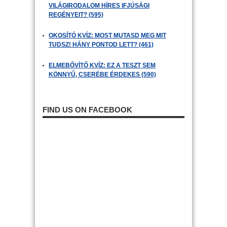
VILÁGIRODALOM HÍRES IFJÚSÁGI
REGÉNYEIT? (595)
OKOSÍTÓ KVÍZ: MOST MUTASD MEG MIT
TUDSZ! HÁNY PONTOD LETT? (461)
ELMEBŐVÍTŐ KVÍZ: EZ A TESZT SEM
KÖNNYŰ, CSERÉBE ÉRDEKES (590)
FIND US ON FACEBOOK