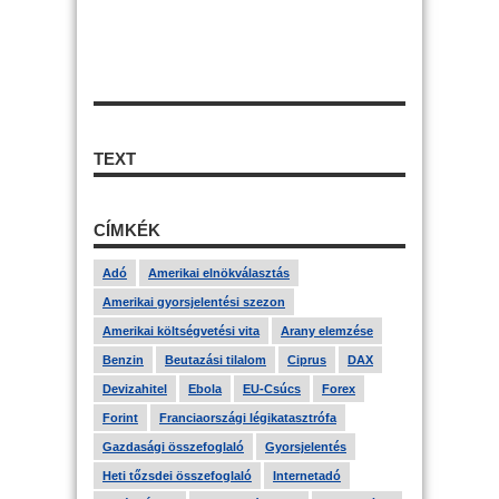
TEXT
CÍMKÉK
Adó
Amerikai elnökválasztás
Amerikai gyorsjelentési szezon
Amerikai költségvetési vita
Arany elemzése
Benzin
Beutazási tilalom
Ciprus
DAX
Devizahitel
Ebola
EU-Csúcs
Forex
Forint
Franciaországi légikatasztrófa
Gazdasági összefoglaló
Gyorsjelentés
Heti tőzsdei összefoglaló
Internetadó