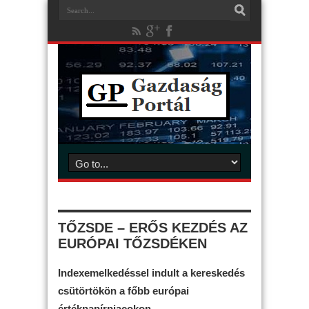
TŐZSDE – ERŐS KEZDÉS AZ
EURÓPAI TŐZSDÉKEN
Indexemelkedéssel indult a kereskedés
csütörtökön a főbb európai
értékpapírpiacokon.