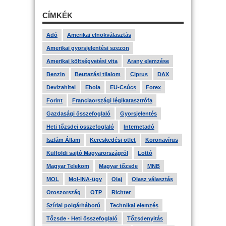
CÍMKÉK
Adó
Amerikai elnökválasztás
Amerikai gyorsjelentési szezon
Amerikai költségvetési vita
Arany elemzése
Benzin
Beutazási tilalom
Ciprus
DAX
Devizahitel
Ebola
EU-Csúcs
Forex
Forint
Franciaországi légikatasztrófa
Gazdasági összefoglaló
Gyorsjelentés
Heti tőzsdei összefoglaló
Internetadó
Iszlám Állam
Kereskedési ötlet
Koronavírus
Külföldi sajtó Magyarországról
Lottó
Magyar Telekom
Magyar tőzsde
MNB
MOL
Mol-INA-ügy
Olaj
Olasz választás
Oroszország
OTP
Richter
Szíriai polgárháború
Technikai elemzés
Tőzsde - Heti összefoglaló
Tőzsdenyitás