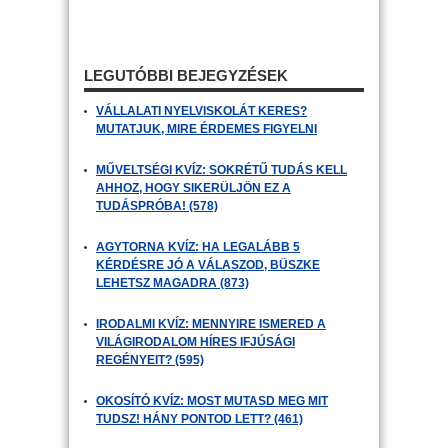
LEGUTÓBBI BEJEGYZÉSEK
VÁLLALATI NYELVISKOLÁT KERES?
MUTATJUK, MIRE ÉRDEMES FIGYELNI
MŰVELTSÉGI KVÍZ: SOKRÉTŰ TUDÁS KELL
AHHOZ, HOGY SIKERÜLJÖN EZ A
TUDÁSPRÓBA! (578)
AGYTORNA KVÍZ: HA LEGALÁBB 5
KÉRDÉSRE JÓ A VÁLASZOD, BÜSZKE
LEHETSZ MAGADRA (873)
IRODALMI KVÍZ: MENNYIRE ISMERED A
VILÁGIRODALOM HÍRES IFJÚSÁGI
REGÉNYEIT? (595)
OKOSÍTÓ KVÍZ: MOST MUTASD MEG MIT
TUDSZ! HÁNY PONTOD LETT? (461)