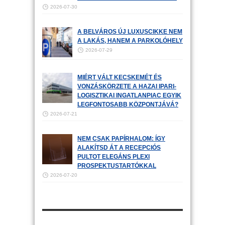
2026-07-30
A BELVÁROS ÚJ LUXUSCIKKE NEM
A LAKÁS, HANEM A PARKOLÓHELY
2026-07-29
MIÉRT VÁLT KECSKEMÉT ÉS
VONZÁSKÖRZETE A HAZAI IPARI-
LOGISZTIKAI INGATLANPIAC EGYIK
LEGFONTOSABB KÖZPONTJÁVÁ?
2026-07-21
NEM CSAK PAPÍRHALOM: ÍGY
ALAKÍTSD ÁT A RECEPCIÓS
PULTOT ELEGÁNS PLEXI
PROSPEKTUSTARTÓKKAL
2026-07-20