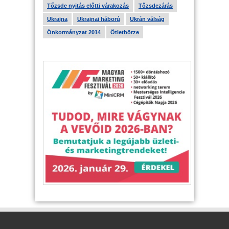
Tőzsde nyitás előtti várakozás
Tőzsdezárás
Ukrajna
Ukrajnai háború
Ukrán válság
Önkormányzat 2014
Ötletbörze