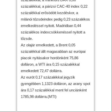
százalékkal, a párizsi CAC-40 index 0,22
százalékkal erősödött kezdéskor, a
milánói tőzsdeindex pedig 0,23 százalékos
emelkedéssel nyitott. Madridban 0,44
százalékos indexcsökkenéssel nyitott a
tőzsde.
Az olajár emelkedett, a Brent 0,05
százalékkal állt magasabban az európai
piacok nyitásakor hordónként 75,86
dolláron, a WTI ára 0,15 százalékkal
emelkedett 72,47 dollárra.
Az eurót 0,17 százalékkal jegyzik
gyengébben 1,1323 dolláron, az arany spot
ára 0,17 százalékkal ment fel unciánként
1785,98 dollárra.(MTI)