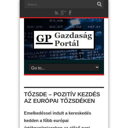
TŐZSDE – POZITÍV KEZDÉS
AZ EURÓPAI TŐZSDÉKEN
Emelkedéssel indult a kereskedés
kedden a főbb európai
értékpapírpiacokon az előző napi