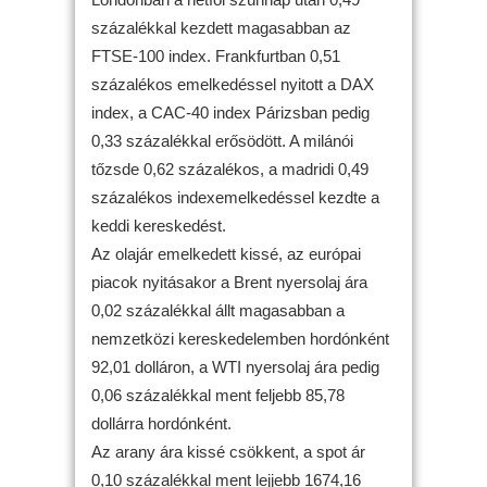
százalékkal kezdett magasabban az
FTSE-100 index. Frankfurtban 0,51
százalékos emelkedéssel nyitott a DAX
index, a CAC-40 index Párizsban pedig
0,33 százalékkal erősödött. A milánói
tőzsde 0,62 százalékos, a madridi 0,49
százalékos indexemelkedéssel kezdte a
keddi kereskedést.
Az olajár emelkedett kissé, az európai
piacok nyitásakor a Brent nyersolaj ára
0,02 százalékkal állt magasabban a
nemzetközi kereskedelemben hordónként
92,01 dolláron, a WTI nyersolaj ára pedig
0,06 százalékkal ment feljebb 85,78
dollárra hordónként.
Az arany ára kissé csökkent, a spot ár
0,10 százalékkal ment lejjebb 1674,16