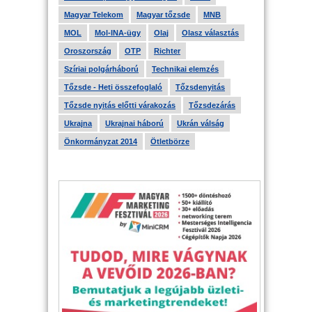
Magyar Telekom
Magyar tőzsde
MNB
MOL
Mol-INA-ügy
Olaj
Olasz választás
Oroszország
OTP
Richter
Szíriai polgárháború
Technikai elemzés
Tőzsde - Heti összefoglaló
Tőzsdenyitás
Tőzsde nyitás előtti várakozás
Tőzsdezárás
Ukrajna
Ukrajnai háború
Ukrán válság
Önkormányzat 2014
Ötletbörze