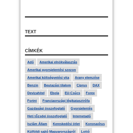
TEXT
CÍMKÉK
Adó
Amerikai elnökválasztás
Amerikai gyorsjelentési szezon
Amerikai költségvetési vita
Arany elemzése
Benzin
Beutazási tilalom
Ciprus
DAX
Devizahitel
Ebola
EU-Csúcs
Forex
Forint
Franciaországi légikatasztrófa
Gazdasági összefoglaló
Gyorsjelentés
Heti tőzsdei összefoglaló
Internetadó
Iszlám Állam
Kereskedési ötlet
Koronavírus
Külföldi sajtó Magyarországról
Lottó