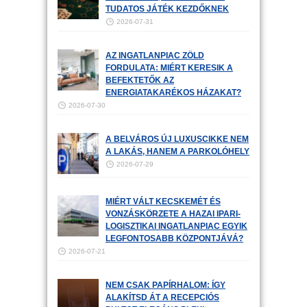
TUDATOS JÁTÉK KEZDŐKNEK
2026-07-31
AZ INGATLANPIAC ZÖLD
FORDULATA: MIÉRT KERESIK A
BEFEKTETŐK AZ
ENERGIATAKARÉKOS HÁZAKAT?
2026-07-30
A BELVÁROS ÚJ LUXUSCIKKE NEM
A LAKÁS, HANEM A PARKOLÓHELY
2026-07-29
MIÉRT VÁLT KECSKEMÉT ÉS
VONZÁSKÖRZETE A HAZAI IPARI-
LOGISZTIKAI INGATLANPIAC EGYIK
LEGFONTOSABB KÖZPONTJÁVÁ?
2026-07-21
NEM CSAK PAPÍRHALOM: ÍGY
ALAKÍTSD ÁT A RECEPCIÓS