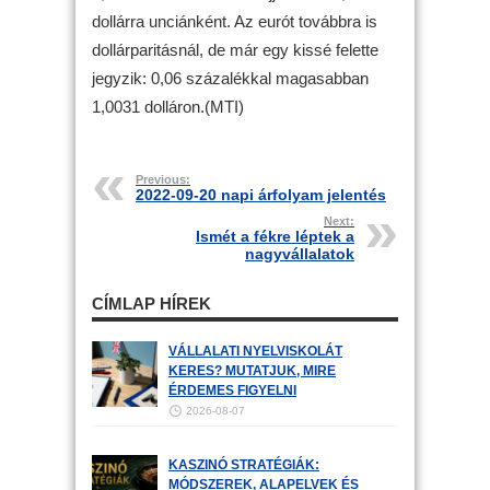
dollárra unciánként. Az eurót továbbra is
dollárparitásnál, de már egy kissé felette
jegyzik: 0,06 százalékkal magasabban
1,0031 dolláron.(MTI)
Previous:
2022-09-20 napi árfolyam jelentés
Next:
Ismét a fékre léptek a
nagyvállalatok
CÍMLAP HÍREK
VÁLLALATI NYELVISKOLÁT
KERES? MUTATJUK, MIRE
ÉRDEMES FIGYELNI
2026-08-07
KASZINÓ STRATÉGIÁK:
MÓDSZEREK, ALAPELVEK ÉS