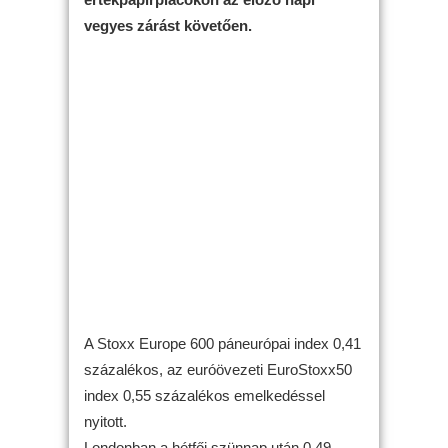
vegyes zárást követően.
A Stoxx Europe 600 páneurópai index 0,41
százalékos, az euróövezeti EuroStoxx50
index 0,55 százalékos emelkedéssel
nyitott.
Londonban a hétfői szünnap után 0,49