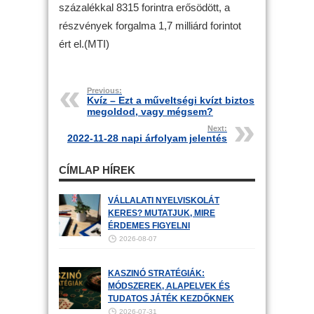
százalékkal 8315 forintra erősödött, a
részvények forgalma 1,7 milliárd forintot
ért el.(MTI)
Previous:
Kvíz – Ezt a műveltségi kvízt biztos
megoldod, vagy mégsem?
Next:
2022-11-28 napi árfolyam jelentés
CÍMLAP HÍREK
VÁLLALATI NYELVISKOLÁT
KERES? MUTATJUK, MIRE
ÉRDEMES FIGYELNI
2026-08-07
KASZINÓ STRATÉGIÁK:
MÓDSZEREK, ALAPELVEK ÉS
TUDATOS JÁTÉK KEZDŐKNEK
2026-07-31