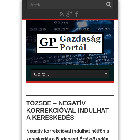
TŐZSDE – NEGATÍV
KORREKCIÓVAL INDULHAT
A KERESKEDÉS
Negatív korrekcióval indulhat hétfőn a
kereskedés a Budapesti Értéktőzsdén