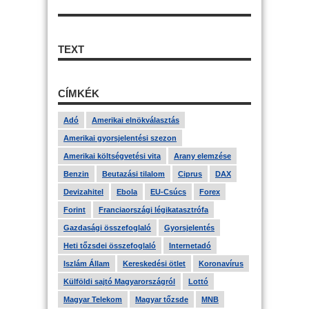
TEXT
CÍMKÉK
Adó
Amerikai elnökválasztás
Amerikai gyorsjelentési szezon
Amerikai költségvetési vita
Arany elemzése
Benzin
Beutazási tilalom
Ciprus
DAX
Devizahitel
Ebola
EU-Csúcs
Forex
Forint
Franciaországi légikatasztrófa
Gazdasági összefoglaló
Gyorsjelentés
Heti tőzsdei összefoglaló
Internetadó
Iszlám Állam
Kereskedési ötlet
Koronavírus
Külföldi sajtó Magyarországról
Lottó
Magyar Telekom
Magyar tőzsde
MNB