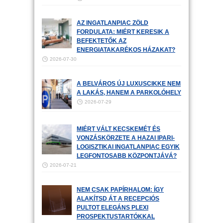
AZ INGATLANPIAC ZÖLD
FORDULATA: MIÉRT KERESIK A
BEFEKTETŐK AZ
ENERGIATAKARÉKOS HÁZAKAT?
2026-07-30
A BELVÁROS ÚJ LUXUSCIKKE NEM
A LAKÁS, HANEM A PARKOLÓHELY
2026-07-29
MIÉRT VÁLT KECSKEMÉT ÉS
VONZÁSKÖRZETE A HAZAI IPARI-
LOGISZTIKAI INGATLANPIAC EGYIK
LEGFONTOSABB KÖZPONTJÁVÁ?
2026-07-21
NEM CSAK PAPÍRHALOM: ÍGY
ALAKÍTSD ÁT A RECEPCIÓS
PULTOT ELEGÁNS PLEXI
PROSPEKTUSTARTÓKKAL