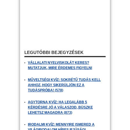
LEGUTÓBBI BEJEGYZÉSEK
VÁLLALATI NYELVISKOLÁT KERES?
MUTATJUK, MIRE ÉRDEMES FIGYELNI
MŰVELTSÉGI KVÍZ: SOKRÉTŰ TUDÁS KELL
AHHOZ, HOGY SIKERÜLJÖN EZ A
TUDÁSPRÓBA! (578)
AGYTORNA KVÍZ: HA LEGALÁBB 5
KÉRDÉSRE JÓ A VÁLASZOD, BÜSZKE
LEHETSZ MAGADRA (873)
IRODALMI KVÍZ: MENNYIRE ISMERED A
VILÁGIRODALOM HÍRES IFJÚSÁGI