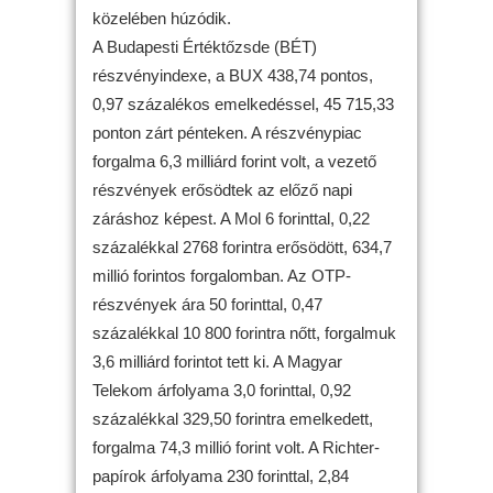
közelében húzódik.
A Budapesti Értéktőzsde (BÉT)
részvényindexe, a BUX 438,74 pontos,
0,97 százalékos emelkedéssel, 45 715,33
ponton zárt pénteken. A részvénypiac
forgalma 6,3 milliárd forint volt, a vezető
részvények erősödtek az előző napi
záráshoz képest. A Mol 6 forinttal, 0,22
százalékkal 2768 forintra erősödött, 634,7
millió forintos forgalomban. Az OTP-
részvények ára 50 forinttal, 0,47
százalékkal 10 800 forintra nőtt, forgalmuk
3,6 milliárd forintot tett ki. A Magyar
Telekom árfolyama 3,0 forinttal, 0,92
százalékkal 329,50 forintra emelkedett,
forgalma 74,3 millió forint volt. A Richter-
papírok árfolyama 230 forinttal, 2,84