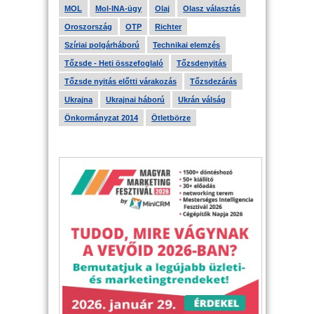
MOL
Mol-INA-ügy
Olaj
Olasz választás
Oroszország
OTP
Richter
Szíriai polgárháború
Technikai elemzés
Tőzsde - Heti összefoglaló
Tőzsdenyitás
Tőzsde nyitás előtti várakozás
Tőzsdezárás
Ukrajna
Ukrajnai háború
Ukrán válság
Önkormányzat 2014
Ötletbörze