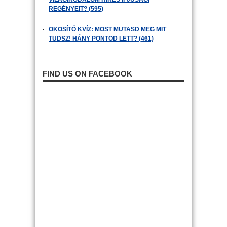
REGÉNYEIT? (595)
OKOSÍTÓ KVÍZ: MOST MUTASD MEG MIT
TUDSZ! HÁNY PONTOD LETT? (461)
FIND US ON FACEBOOK