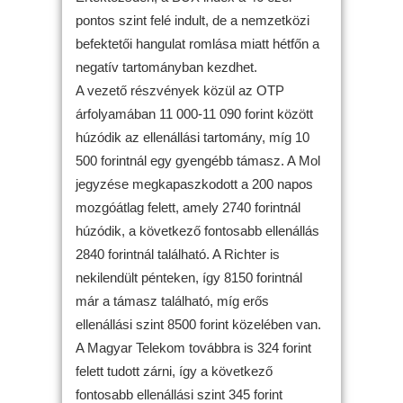
pontos szint felé indult, de a nemzetközi
befektetői hangulat romlása miatt hétfőn a
negatív tartományban kezdhet.
A vezető részvények közül az OTP
árfolyamában 11 000-11 090 forint között
húzódik az ellenállási tartomány, míg 10
500 forintnál egy gyengébb támasz. A Mol
jegyzése megkapaszkodott a 200 napos
mozgóátlag felett, amely 2740 forintnál
húzódik, a következő fontosabb ellenállás
2840 forintnál található. A Richter is
nekilendült pénteken, így 8150 forintnál
már a támasz található, míg erős
ellenállási szint 8500 forint közelében van.
A Magyar Telekom továbbra is 324 forint
felett tudott zárni, így a következő
fontosabb ellenállási szint 345 forint