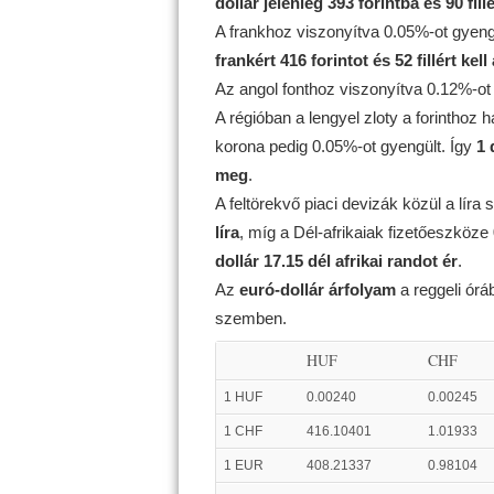
dollár jelenleg 393 forintba és 90 fill
A frankhoz viszonyítva 0.05%-ot gyeng
frankért 416 forintot és 52 fillért kell
Az angol fonthoz viszonyítva 0.12%-ot
A régióban a lengyel zloty a forinthoz
korona pedig 0.05%-ot gyengült. Így
1 
meg
.
A feltörekvő piaci devizák közül a líra 
líra
, míg a Dél-afrikaiak fizetőeszköze
dollár 17.15 dél afrikai randot ér
.
Az
euró-dollár árfolyam
a reggeli ór
szemben.
HUF
CHF
1 HUF
0.00240
0.00245
1 CHF
416.10401
1.01933
1 EUR
408.21337
0.98104