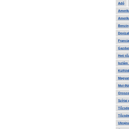
Adó
Amerika
Amerika
Benzin
Devizah
Francia
Gazdas
Heti tő
Iszlám
Külföld
Magyar
Mol-IN
Oroszo
Szíriai
Tőzsde 
Tőzsde 
Ukrajn