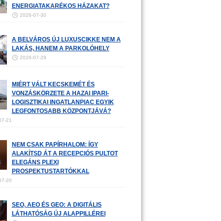
ENERGIATAKARÉKOS HÁZAKAT?
2026-07-30
A BELVÁROS ÚJ LUXUSCIKKE NEM A
LAKÁS, HANEM A PARKOLÓHELY
2026-07-29
MIÉRT VÁLT KECSKEMÉT ÉS
VONZÁSKÖRZETE A HAZAI IPARI-
LOGISZTIKAI INGATLANPIAC EGYIK
LEGFONTOSABB KÖZPONTJÁVÁ?
07-21
NEM CSAK PAPÍRHALOM: ÍGY
ALAKÍTSD ÁT A RECEPCIÓS PULTOT
ELEGÁNS PLEXI
PROSPEKTUSTARTÓKKAL
07-20
SEO, AEO ÉS GEO: A DIGITÁLIS
LÁTHATÓSÁG ÚJ ALAPPILLÉREI