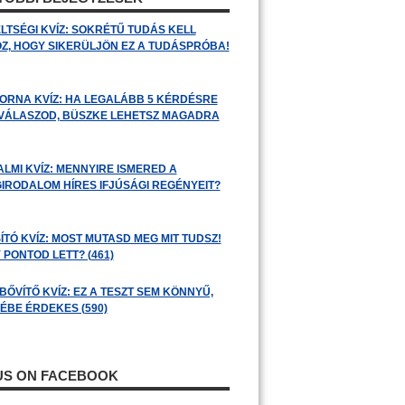
LTSÉGI KVÍZ: SOKRÉTŰ TUDÁS KELL
Z, HOGY SIKERÜLJÖN EZ A TUDÁSPRÓBA!
ORNA KVÍZ: HA LEGALÁBB 5 KÉRDÉSRE
 VÁLASZOD, BÜSZKE LEHETSZ MAGADRA
ALMI KVÍZ: MENNYIRE ISMERED A
GIRODALOM HÍRES IFJÚSÁGI REGÉNYEIT?
ÍTÓ KVÍZ: MOST MUTASD MEG MIT TUDSZ!
 PONTOD LETT? (461)
BŐVÍTŐ KVÍZ: EZ A TESZT SEM KÖNNYŰ,
ÉBE ÉRDEKES (590)
 US ON FACEBOOK