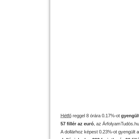
Hétfő
reggel 8 órára 0.17%-ot
gyengül
57 fillér az euró
, az ÁrfolyamTudós.hu 
A dollárhoz képest 0.23%-ot gyengült 