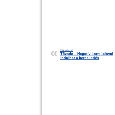
Previous:
Tőzsde – Negatív korrekcióval
indulhat a kereskedés