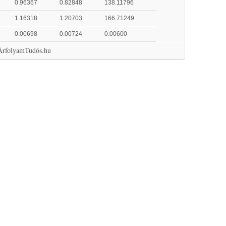
0.96367
0.82848
138.11796
1.16318
1.20703
166.71249
0.00698
0.00724
0.00600
 ÁrfolyamTudós.hu