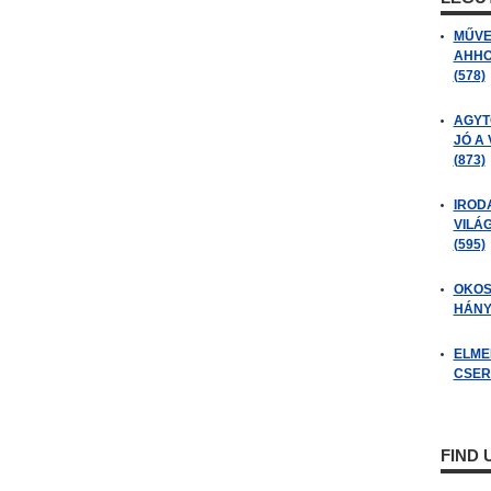
MŰVE
AHHO
(578)
AGYT
JÓ A
(873)
IROD
VILÁ
(595)
OKOS
HÁNY
ELME
CSER
FIND