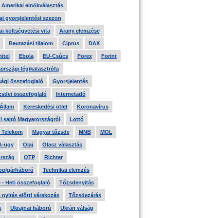
Amerikai elnökválasztás
i gyorsjelentési szezon
i költségvetési vita
Arany elemzése
Beutazási tilalom
Ciprus
DAX
itel
Ebola
EU-Csúcs
Forex
Forint
országi légikatasztrófa
ági összefoglaló
Gyorsjelentés
zsdei összefoglaló
Internetadó
 Állam
Kereskedési ötlet
Koronavírus
i sajtó Magyarországról
Lottó
 Telekom
Magyar tőzsde
MNB
MOL
A-ügy
Olaj
Olasz választás
rszág
OTP
Richter
 polgárháború
Technikai elemzés
- Heti összefoglaló
Tőzsdenyitás
nyitás előtti várakozás
Tőzsdezárás
a
Ukrajnai háború
Ukrán válság