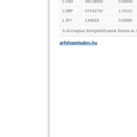
1 USD
393.38502
0.94540
1 GBP
474.82742
1.14113
1 JPY
2.84818
0.00685
A devizapiaci középárfolyamok forrása az
arfolyamtudos.hu