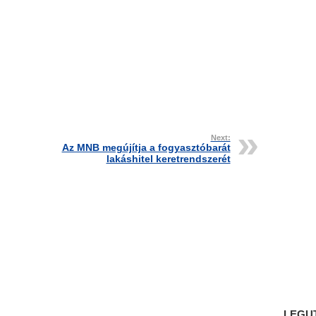
Next:
Az MNB megújítja a fogyasztóbarát
lakáshitel keretrendszerét
LEGU