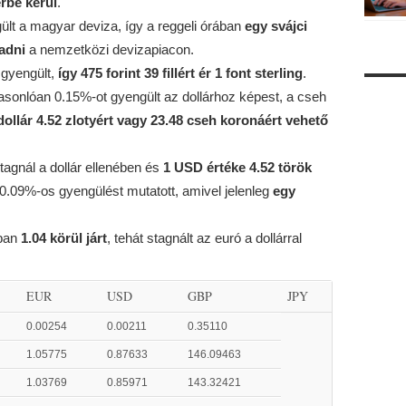
érbe kerül
.
ült a magyar deviza, így a reggeli órában
egy svájci
 adni
a nemzetközi devizapiacon.
 gyengült,
így 475 forint 39 fillért ér 1 font sterling
.
 hasonlóan 0.15%-ot gyengült az dollárhoz képest, a cseh
dollár 4.52 zlotyért vagy 23.48 cseh koronáért vehető
stagnál a dollár ellenében és
1 USD értéke 4.52 török
 0.09%-os gyengülést mutatott, amivel jelenleg
egy
ában
1.04 körül járt
, tehát stagnált az euró a dollárral
EUR
USD
GBP
JPY
0.00254
0.00211
0.35110
1.05775
0.87633
146.09463
1.03769
0.85971
143.32421