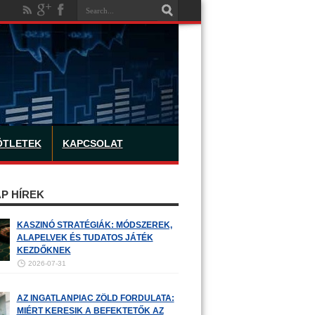
ÖTLETEK
KAPCSOLAT
P HÍREK
KASZINÓ STRATÉGIÁK: MÓDSZEREK,
ALAPELVEK ÉS TUDATOS JÁTÉK
KEZDŐKNEK
2026-07-31
AZ INGATLANPIAC ZÖLD FORDULATA:
MIÉRT KERESIK A BEFEKTETŐK AZ