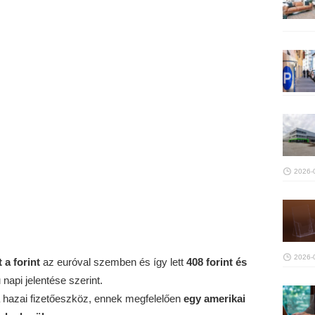
2026-
2026-
t
a forint
az euróval szemben és így lett
408 forint és
napi jelentése szerint.
a hazai fizetőeszköz, ennek megfelelően
egy amerikai