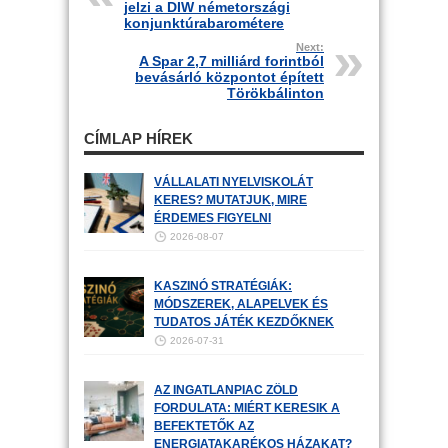
jelzi a DIW németországi
konjunktúrabarométere
Next:
A Spar 2,7 milliárd forintból
bevásárló központot épített
Törökbálinton
CÍMLAP HÍREK
VÁLLALATI NYELVISKOLÁT
KERES? MUTATJUK, MIRE
ÉRDEMES FIGYELNI
2026-08-07
KASZINÓ STRATÉGIÁK:
MÓDSZEREK, ALAPELVEK ÉS
TUDATOS JÁTÉK KEZDŐKNEK
2026-07-31
AZ INGATLANPIAC ZÖLD
FORDULATA: MIÉRT KERESIK A
BEFEKTETŐK AZ
ENERGIATAKARÉKOS HÁZAKAT?