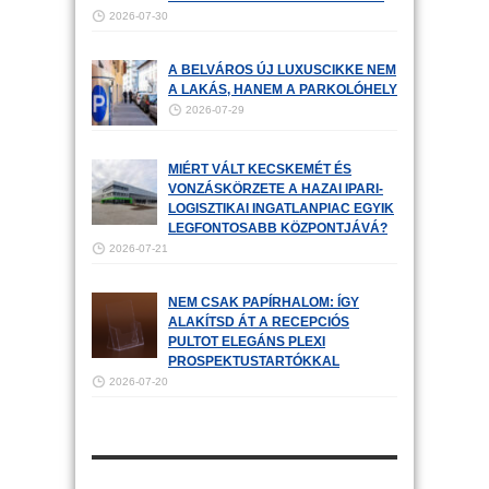
2026-07-30
A BELVÁROS ÚJ LUXUSCIKKE NEM
A LAKÁS, HANEM A PARKOLÓHELY
2026-07-29
MIÉRT VÁLT KECSKEMÉT ÉS
VONZÁSKÖRZETE A HAZAI IPARI-
LOGISZTIKAI INGATLANPIAC EGYIK
LEGFONTOSABB KÖZPONTJÁVÁ?
2026-07-21
NEM CSAK PAPÍRHALOM: ÍGY
ALAKÍTSD ÁT A RECEPCIÓS
PULTOT ELEGÁNS PLEXI
PROSPEKTUSTARTÓKKAL
2026-07-20