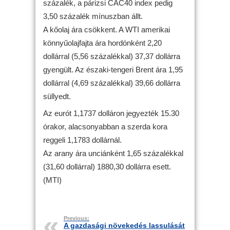
százalék, a párizsi CAC40 index pedig
3,50 százalék mínuszban állt.
A kőolaj ára csökkent. A WTI amerikai
könnyűolajfajta ára hordónként 2,20
dollárral (5,56 százalékkal) 37,37 dollárra
gyengült. Az északi-tengeri Brent ára 1,95
dollárral (4,69 százalékkal) 39,66 dollárra
süllyedt.
Az eurót 1,1737 dolláron jegyezték 15.30
órakor, alacsonyabban a szerda kora
reggeli 1,1783 dollárnál.
Az arany ára unciánként 1,65 százalékkal
(31,60 dollárral) 1880,30 dollárra esett.
(MTI)
Previous:
A gazdasági növekedés lassulását