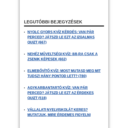
LEGUTÓBBI BEJEGYZÉSEK
NYOLC GYORS KVÍZ KÉRDÉS: VAN PÁR
PERCED? JÁTSZD LE EZT AZ IZGALMAS
QUIZT (667)
NEHÉZ MŰVELTSÉGI KVÍZ: 8/8-RA CSAK A
ZSENIK KÉPESEK (602)
ELMEBŐVÍTŐ KVÍZ: MOST MUTASD MEG MIT
TUDSZ! HÁNY PONTOD LETT? (780)
AGYKARBANTARTÓ KVÍZ: VAN PÁR
PERCED? JÁTSZD LE EZT AZ ÉRDEKES
QUIZT (518)
VÁLLALATI NYELVISKOLÁT KERES?
MUTATJUK, MIRE ÉRDEMES FIGYELNI