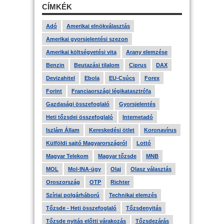
CÍMKÉK
Adó
Amerikai elnökválasztás
Amerikai gyorsjelentési szezon
Amerikai költségvetési vita
Arany elemzése
Benzin
Beutazási tilalom
Ciprus
DAX
Devizahitel
Ebola
EU-Csúcs
Forex
Forint
Franciaországi légikatasztrófa
Gazdasági összefoglaló
Gyorsjelentés
Heti tőzsdei összefoglaló
Internetadó
Iszlám Állam
Kereskedési ötlet
Koronavírus
Külföldi sajtó Magyarországról
Lottó
Magyar Telekom
Magyar tőzsde
MNB
MOL
Mol-INA-ügy
Olaj
Olasz választás
Oroszország
OTP
Richter
Szíriai polgárháború
Technikai elemzés
Tőzsde - Heti összefoglaló
Tőzsdenyitás
Tőzsde nyitás előtti várakozás
Tőzsdezárás