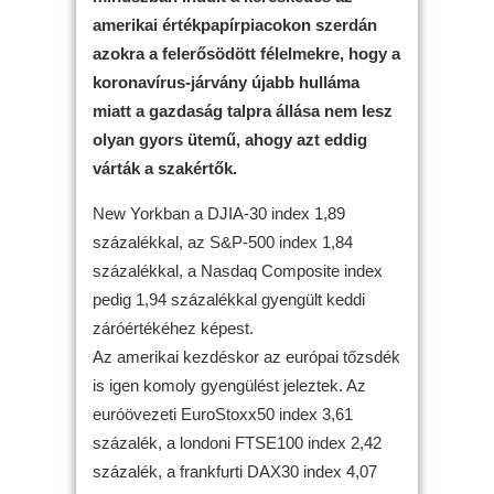
amerikai értékpapírpiacokon szerdán
azokra a felerősödött félelmekre, hogy a
koronavírus-járvány újabb hulláma
miatt a gazdaság talpra állása nem lesz
olyan gyors ütemű, ahogy azt eddig
várták a szakértők.
New Yorkban a DJIA-30 index 1,89
százalékkal, az S&P-500 index 1,84
százalékkal, a Nasdaq Composite index
pedig 1,94 százalékkal gyengült keddi
záróértékéhez képest.
Az amerikai kezdéskor az európai tőzsdék
is igen komoly gyengülést jeleztek. Az
euróövezeti EuroStoxx50 index 3,61
százalék, a londoni FTSE100 index 2,42
százalék, a frankfurti DAX30 index 4,07